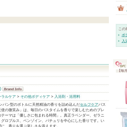
この
ボ
入
【毎月
)
Chapon(チャ
ーラルケア
>
その他ボディケア
>
入浴剤・浴用料
ポン)
シャンパン型のボトルに天然精油の香りを詰め込んだ
セルフケア
バス
BrandInfo
天使の微笑み」は、毎日のバスタイムを香りで楽しむためのブレ
のテーマは「優しさに包まれる時間」。真正ラベンダー、ゼラニ
・グロブルス、ベンゾイン、パチュリを中心にした香りです。い
間に、香りを選ぶ楽しさを添えます。