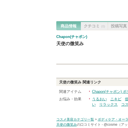
商品情報
クチコミ
投稿写真
(0)
Chapon(チャポン)
天使の微笑み
天使の微笑み
関連リンク
関連アイテム
Chapon(チャポン
お悩み・効果
うるおい
ニキビ
い
リラックス
コ
コスメ美容カテゴリ一覧
>
ボディケア・オー
天使の微笑み
の口コミサイト -
@cosme（ア