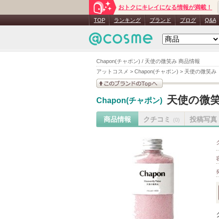
おトクにキレイになる情報が満載！
TOP
ランキング
ブランド
ブログ
Q&A
Chapon(チャポン) / 天使の微笑み 商品情報
アットコスメ
>
Chapon(チャポン)
>
天使の微笑み
このブランドの情報を
天使の微
Chapon(チャポン)
見る
商品情報
クチコミ
投稿写真
(0)