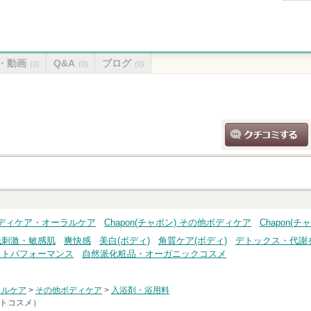
・動画
Q&A
ブログ
(0)
(0)
(0)
クチコミする
) ボディケア・オーラルケア
Chapon(チャポン) その他ボディケア
Chapon(
低刺激・敏感肌
爽快感
美白(ボディ)
角質ケア(ボディ)
デトックス・代謝
ストパフォーマンス
自然派化粧品・オーガニックコスメ
ラルケア
>
その他ボディケア
>
入浴剤・浴用料
ットコスメ）