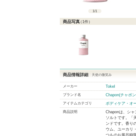
1
/
1
商品写真
（
1
件）
商品情報詳細
天使の微笑み
メーカー
Tokel
ブランド名
Chapon(チャポン
アイテムカテゴリ
ボディケア・オ
商品説明
Chaponは、
ソルトです。「
ンドです。香り
ウム、ユーカリ
つものお風呂時