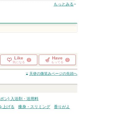
もっとみる
Like
Have
0
0
気になる
もってる
天使の微笑み
ページの先頭へ
チャポン) 入浴剤・浴用料
を上げる
痩身・スリミング
香りがよ