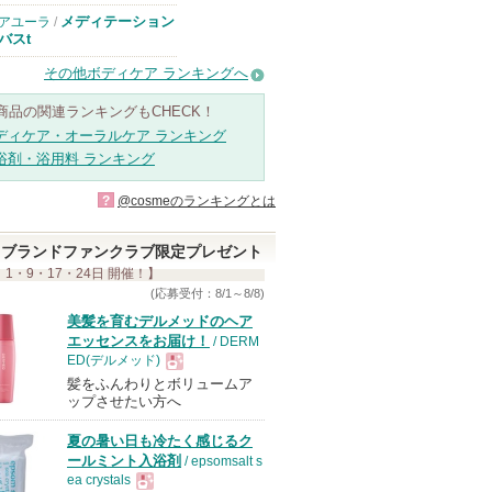
メディテーション
アユーラ
/
バスt
その他ボディケア ランキングへ
商品の関連ランキングもCHECK！
ディケア・オーラルケア ランキング
浴剤・浴用料 ランキング
?
@cosmeのランキングとは
ブランドファンクラブ限定プレゼント
 1・9・17・24日 開催！】
(応募受付：8/1～8/8)
美髪を育むデルメッドのヘア
エッセンスをお届け！
/ DERM
ED(デルメッド)
髪をふんわりとボリュームア
現
ップさせたい方へ
夏の暑い日も冷たく感じるク
品
ールミント入浴剤
/ epsomsalt s
ea crystals