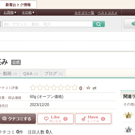
新着おトク情報
お買物
その他
カテゴリ一覧
ベストコスメ
笑み
公式
・動画
Q&A
ブログ
(0)
(0)
(0)
0
-pt
クチコミ評価
60g (オープン価格)
関連
容量・税込価格
その他
2023/12/20
発売日
Like
Have
0
0
気になる
もってる
クチコミする
0
0
クチコミ
件
注目人数
人