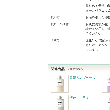
香り名：天使の
ダー、ゼラニウ
使い方
お湯を張った浴
使用上の注意
お肌に異常が生
場合は使用を中
てください。
全成分
塩化Na、炭酸水
カリ油、アンソ
シエキス
関連商品
天使の微笑み
貴婦人のヴェール
懐かしい日々