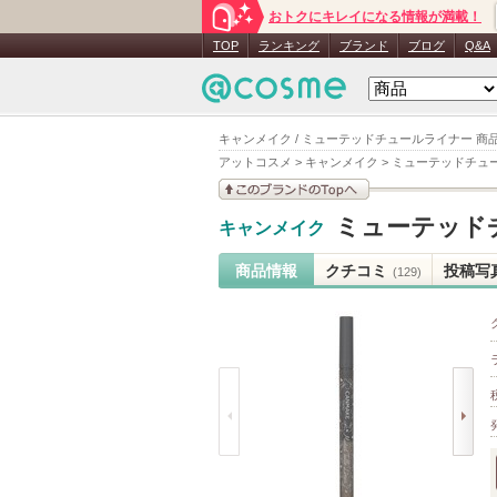
おトクにキレイになる情報が満載！
TOP
ランキング
ブランド
ブログ
Q&A
キャンメイク / ミューテッドチュールライナー 商
アットコスメ
>
キャンメイク
>
ミューテッドチュ
このブランドの情報を
ミューテッド
キャンメイク
見る
商品情報
クチコミ
投稿写
(129)
prev
next