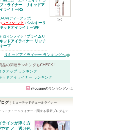
ラ
msh(エム・エス・エイチ)
/
ブ・ライナー リキッドア
イライナーR5
D-UP(ディーアップ)
1位
シルキーリ
/
D-UP(ディーア
キッドアイライナーWP
ップ)からのお
知らせがありま
プライムリ
ヒロインメイク
/
す
キッドアイライナー リッチ
キープ
リキッドアイライナー ランキングへ
商品の関連ランキングもCHECK！
イクアップ ランキング
キッドアイライナー ランキング
?
@cosmeのランキングとは
ブログ
ミューテッドチュールライナー
テッドチュールライナー
に関する最新ブログをチ
！
アイラインが浮く方
報です ／ 透け色