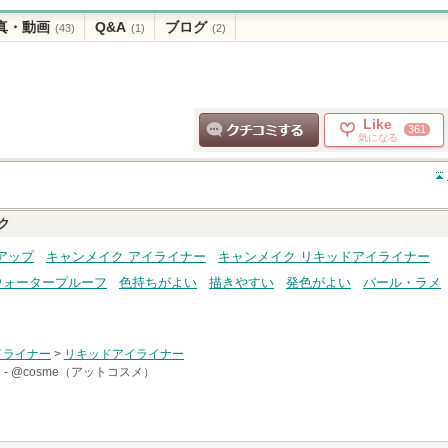
真・動画
Q&A
ブログ
(43)
(1)
(2)
Like
361
気になる
クチコミする
ク
アップ
キャンメイク アイライナー
キャンメイク リキッドアイライナー
ウォータープルーフ
色持ちがよい
描きやすい
発色がよい
パール・ラメ
イライナー
>
リキッドアイライナー
 -
@cosme（アットコスメ）