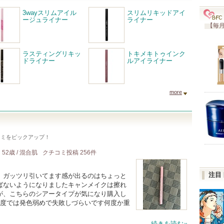
3wayスリムアイル
スリムリキッドアイ
ージュライナー
ライナー
【毎月
ラスティングリキッ
トキメキトゥインク
ドライナー
ルアイライナー
more
コミをピックアップ！
52歳 / 混合肌
クチコミ投稿
256
件
注目
、ガッツリ引いてます感が出るのはちょっと
ばないようになりましたキャンメイクは擦れ
が、こちらのシアータイプが気になり購入し
1度では発色弱めで失敗しづらいです何度か重
続きを読む