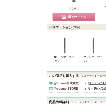
1
/
6
購入サイトへ
バリエーション
（
3
件）
01 シアーブラ
02 シアーブラ
ック
ウン
この商品を購入する
ミューテッドチュー
@cosme公式通販
@cosme S
@cosme STORE
取り扱い店
商品情報詳細
ミューテッドチュールライナ