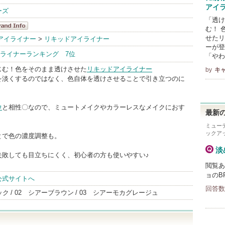
アイ
ーズ
「透け
む！ 
ャンメイク
せたリ
アイライナー
>
リキッドアイライナー
ーが登
andInfo
ライナーランキング 7位
「やわ
じむ！色をそのまま透けさせた
リキッドアイライナー
by
キ
を淡くするのではなく、色自体を透けさせることで引き立つのに
。
ウ
と相性〇なので、ミュートメイクやカラーレスなメイクにおす
最新の
ミュー
ックア
とで色の濃度調整も。
淡
失敗しても目立ちにくく、初心者の方も使いやすい♪
閲覧あ
ョのB
公式サイトへ
回答数
ック
02 シアーブラウン
03 シアーモカグレージュ