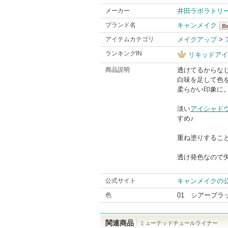
メーカー
井田ラボラトリ
ブランド名
キャンメイク
キ
アイテムカテゴリ
メイクアップ
>
Br
ランキングIN
リキッドアイ
商品説明
透けてるからな
白味を足して色
柔らかい印象に
淡い
アイシャド
すめ♪
重ね塗りするこ
透け発色なので
公式サイト
キャンメイクの
色
01 シアーブラ
関連商品
ミューテッドチュールライナー