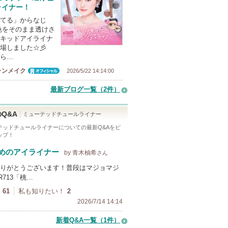
ライナー！
てる」からなじ
色をそのまま透けさ
キッドアイライナ
場しました☆彡
ら…
ャンメイク
2026/5/22 14:14:00
オフィシャ
ル
最新ブログ一覧（2件）
Q&A
ミューテッドチュールライナー
テッドチュールライナー
についての最新Q&Aをピ
ップ！
めのアイライナー
by 青木柚希
さん
りがとうございます！普段はマジョマジ
R713「桃…
61
私も知りたい！
2
2026/7/14 14:14
新着Q&A一覧（1件）