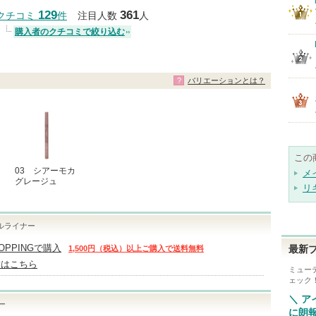
クチコミする
129
361
クチコミ
件
注目人数
人
購入者のクチコミで絞り込む
バリエーションとは？
この
03 シアーモカ
メ
グレージュ
リ
ルライナー
HOPPINGで購入
1,500円（税込）以上ご購入で送料無料
最新
舗はこちら
ミュー
ェック
＼ 
ー
に朗