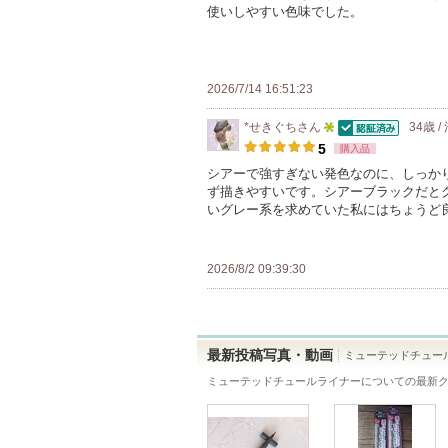
使いしやすい色味でした。
さ
れ
て
い
2026/7/14 16:51:23
ま
*せきぐち
さん
34歳 
す
認証済
5
5
購入品
人
シアーで強すぎない発色なのに、しっか
ず描きやすいです。シアーブラックだと
以
いグレー系を求めていた私にはちょうど
上
の
メ
2026/8/2 09:39:30
ン
バ
ー
最新投稿写真・動画
ミューテッドチュー
に
ミューテッドチュールライナー
についての最新
お
気
に