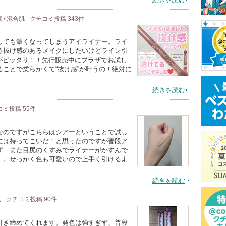
歳 / 混合肌
クチコミ投稿
343
件
しても濃くなってしまうアイライナー。ライ
う抜け感のあるメイクにしたいけどライン引
ーがピッタリ！！先行販売中にプラザでお試し
ことで柔らかくて“抜け感”が叶うの！絶対に
続きを読む
コミ投稿
55
件
なのですがこちらはシアーということで試し
には持ってこいだ！と思ったのですが普段ア
ず…また目尻のくすみでライナーがかすんで
…。せっかく色も可愛いので上手く引けるよ
続きを読む
肌
クチコミ投稿
90
件
引き締めてくれます。発色は強すぎず、普段