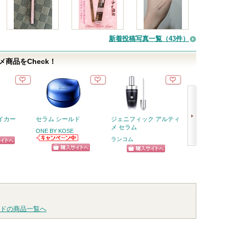
新着投稿写真一覧（43件）
商品をCheck！
イカー
セラム シールド
ジェニフィック アルティ
オルビス ザ ク
メ セラム
グ オイル
ONE BY KOSE
ランコム
オルビス
ONE BY KOSE
ピン
次
からのお知らせ
ショッピン
ショッピン
ショッ
があります
トへ
へ
グサイトへ
グサイトへ
グサイ
ドの商品一覧へ