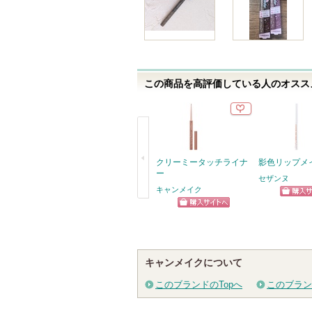
入
り
登
録
さ
この商品を高評価している人のオススメ
れ
て
い
ま
す
クリーミータッチライナ
影色リップメ
ー
セザンヌ
キャンメイク
ショッ
戻
ショッピン
グサイ
る
グサイトへ
キャンメイクについて
このブランドのTopへ
このブラン