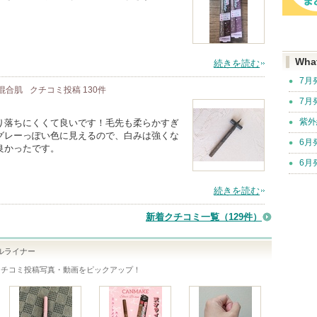
Wha
続きを読む
7月
/ 混合肌
クチコミ投稿
130
件
7月
紫外
り落ちにくくて良いです！毛先も柔らかすぎ
グレーっぽい色に見えるので、白みは強くな
6月
良かったです。
6月
続きを読む
新着クチコミ一覧
（129件）
ルライナー
クチコミ投稿写真・動画をピックアップ！