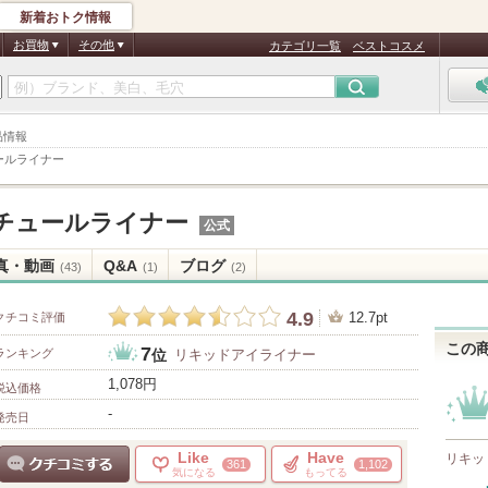
新着おトク情報
お買物
その他
カテゴリ一覧
ベストコスメ
品情報
ールライナー
チュールライナー
公式
真・動画
Q&A
ブログ
(43)
(1)
(2)
4.9
12.7pt
クチコミ評価
この
7
ランキング
リキッドアイライナー
位
1,078円
税込価格
-
発売日
Like
Have
リキッ
361
1,102
気になる
もってる