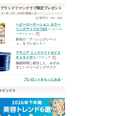
ブランドファンクラブ限定プレゼント
 1・9・17・24日 開催！】
(応募受付：8/1～8/8)
ヘビーローテーション カラー
リングアイブロウEX
/ ヘビーロ
ーテーション
新色の「アッシュグレージ
現
ュ」をプレゼント！
アテニア ミッドナイトモイス
品
チャライザー
/ アテニア
睡眠時間に着目した、みずみ
現
ずしいスリーピングマスク
品
プレゼントをもっとみる
トピックス