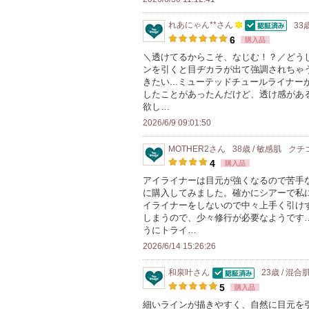
ン
れあにゃん**
さん
33
バ
認証済
100
6
購入品
ー
人
＼透けてるからこそ、なじむ！？／どう
に
ンを引くと目ヂカラが出て強調されちゃ
以
お
きたい...ミューテッドチュールライナ
上
したことがあったんだけど、透け感がある
気
の
欲し…
に
メ
2026/6/9 09:01:50
入
ン
り
MOTHER2
さん
38歳 / 敏感肌
クチ
バ
登
4
購入品
ー
録
アイライナーは目元が強くなるので苦手
に
に購入してみました。確かにシアーで私
さ
お
イライナーをしないので中々上手く引け
れ
しまうので、少々修行が必要なようです
気
て
うにトライ…
に
い
2026/6/14 15:26:26
入
ま
り
和泉叶
さん
23歳 / 混合
す
認証済
登
5
購入品
録
細いラインが描きやすく、自然に目元を