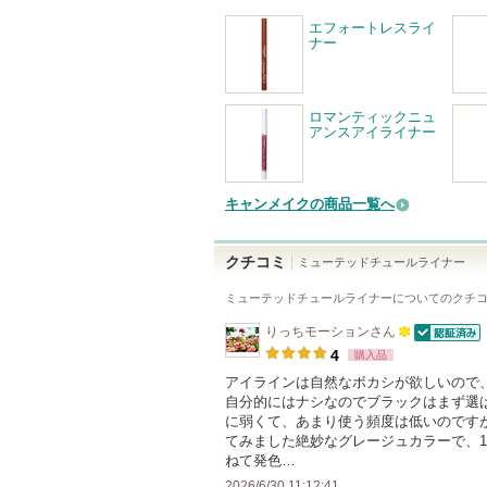
エフォートレスライ
ナー
ロマンティックニュ
アンスアイライナー
キャンメイクの商品一覧へ
クチコミ
ミューテッドチュールライナー
ミューテッドチュールライナー
についてのクチ
りっちモーション
さん
認証済
100
4
購入品
人
アイラインは自然なボカシが欲しいので
自分的にはナシなのでブラックはまず選
以
に弱くて、あまり使う頻度は低いのです
上
てみました絶妙なグレージュカラーで、
の
ねて発色…
メ
2026/6/30 11:12:41