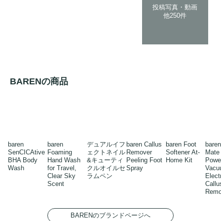
投稿写真・動画
他250件
BARENの商品
baren
baren
デュアルイフ
baren Callus
baren Foot
baren
SenCICAtive
Foaming
ェクトネイル
Remover
Softener At-
Mate
BHA Body
Hand Wash
&キューティ
Peeling Foot
Home Kit
Powe
Wash
for Travel,
クルオイルセ
Spray
Vacu
Clear Sky
ラムペン
Elect
Scent
Callu
Remo
BARENのブランドページへ