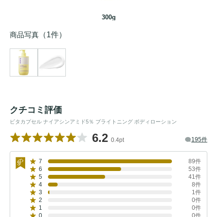
300g
商品写真
（1件）
クチコミ評価
ビタカプセル ナイアシンアミド5％ ブライトニング ボディローション
6.2
195件
0.4pt
7
89件
6
53件
5
41件
4
8件
3
1件
2
0件
1
0件
0
0件