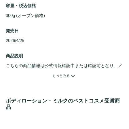
容量・税込価格
300g (オープン価格)
発売日
2026/4/25 
商品説明
こちらの商品情報は公式情報確認中または確認前となり、メ
ンバーさんによる登録を含みます。詳細は
こちら
もっとみる
2026年4月に発売された商品です。

ナイアシンアミド5％配合で色素沈着が気になる、ひざ・ひ
ボディローション・ミルクのベストコスメ受賞商
じ・脇の
黒ずみ
をトーンアップ。 さっぱりとしたテクスチ
品
ャーで１年中使用しやすい軽いテクスチャー。デイリーにも
使用できるさっぱりとした香り。