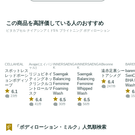
この商品を高評価している人のおすすめ
ビタカプセル ナイアシンアミド5％ ブライトニング ボディローション
CELLAHEAL
Avajar(エイバジ
INNERSAENGA
INNERSAENGA
Bivonne
BARE
ャル)
K
K
スポットレス
遠赤足裏シー
baren
リジュビネイ
Saengak
Saengak
レッドポーシ
トアシメグ
SenC
ティングネッ
Balancing
Balancing
ョンボディソ
BHA 
6.4
クリンクルコ
Feminine
Feminine
ープ
Was
247件
ントロールマ
Foaming
Whipped
6.1
6
スク
Wash
Wash
23件
1
6.4
6.5
6.5
41件
30件
56件
「ボディローション・ミルク」人気順検索