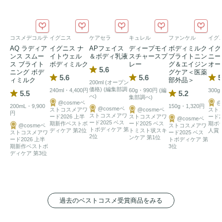
コスメデコルテ
イグニス
ケアセラ
キュレル
ファンケル
イグ
AQ ラディア
イグニス ナ
APフェイス
ディープモイ
ボディミルク
イグ
ンス スムー
イトウェル
＆ボディ乳液
スチャースプ
ブライトニン
ニー
ス ブライト
ボディミルク
レー
グ＆エイジン
オー
5.6
ニング ボデ
グケア＜医薬
5.6
5.6
5
ィミルク
部外品＞
200ml (オープン
価格) (編集部調
240ml・4,400円
60g・990円 (編
300g
5.5
5.2
べ)
集部調べ)
@cosmeベ
@
200mL・9,900
150g・1,320円
@cosmeベ
ストコスメアワ
@cosmeベ
スト
円
ストコスメアワ
ード2026 上半
ストコスメアワ
ード2
@cosmeベ
ード2025 ベス
期新作ベストボ
ード2025 ベス
期ボ
@cosmeベ
ストコスメアワ
トボディケア 第
ディケア 第2位
トミスト状スキ
人賞 
ストコスメアワ
ード2025 ベス
2位
ンケア 第1位
ード2026 上半
トボディケア 第
期新作ベストボ
3位
ディケア 第3位
過去のベストコスメ受賞商品をみる