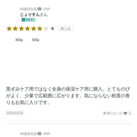
59歳
混合肌
15件
じょりすん
さん
6
購入品
300g
300g
黒ずみケア用ではなく全身の保湿ケア用に購入。とてものび
がよく、少量で広範囲に広がります。気にならない程度の香
りもお気に入りです。
2026/5/29
1
参考になった
39歳
混合肌
48件