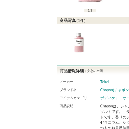
1
/
1
商品写真
（
1
件）
商品情報詳細
安息の空間
メーカー
Tokel
ブランド名
Chapon(チャポン
アイテムカテゴリ
ボディケア・オ
商品説明
Chaponは、
ソルトです。「
ドです。香りの
ゼラニウム、シ
つものお風呂時