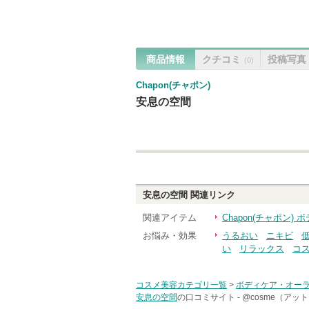
商品情報
クチコミ
投稿写真
(0)
Chapon(チャポン)
安息の空間
安息の空間
関連リンク
関連アイテム
Chapon(チャポン
お悩み・効果
うるおい
ニキビ
い
リラックス
コ
コスメ美容カテゴリ一覧
>
ボディケア・オー
安息の空間
の口コミサイト -
@cosme（アッ