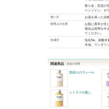
香り名：安息の
ベンゾイン、ゼ
使い方
お湯を張った浴
使用上の注意
お肌に異常が生
場合は使用を中
てください。
全成分
塩化Na、炭酸水
木油、マンダリ
関連商品
安息の空間
貴婦人のヴェール
シトラスの癒し