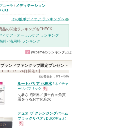
メディテーション
アユーラ
/
バスt
その他ボディケア ランキングへ
商品の関連ランキングもCHECK！
ディケア・オーラルケア ランキング
浴剤・浴用料 ランキング
?
@cosmeのランキングとは
ブランドファンクラブ限定プレゼント
 1・9・17・24日 開催！】
(応募受付：8/1～8/8)
ルートバリア 化粧水
/ ネイチャ
ーリパブリック
＼暑さで限界／肌土台＝角質
現
層をうるおす化粧水
品
デュオ ザ クレンジングバーム
ブラックリペア
/ DUO(デュオ)