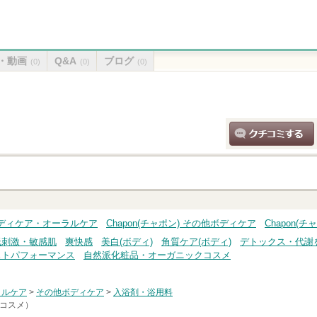
・動画
Q&A
ブログ
(0)
(0)
(0)
クチコミする
) ボディケア・オーラルケア
Chapon(チャポン) その他ボディケア
Chapon(
低刺激・敏感肌
爽快感
美白(ボディ)
角質ケア(ボディ)
デトックス・代謝
ストパフォーマンス
自然派化粧品・オーガニックコスメ
ラルケア
>
その他ボディケア
>
入浴剤・浴用料
トコスメ）