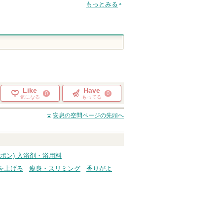
もっとみる
Like
Have
0
0
気になる
もってる
安息の空間
ページの先頭へ
チャポン) 入浴剤・浴用料
を上げる
痩身・スリミング
香りがよ