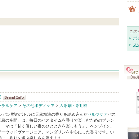
この
ボ
入
【毎月
)
Chapon(チャ
ーラルケア
>
その他ボディケア
>
入浴剤・浴用料
ポン)
シャンパン型のボトルに天然精油の香りを詰め込んだ
セルフケア
バス
BrandInfo
安息の空間」は、毎日のバスタイムを香りで楽しむためのブレン
テーマは「甘く優しい夜のひとときを楽しもう」。ベンゾイン、
ダーウッドヴァージニア、マンダリンを中心にした香りです。い
間に、香りを選ぶ楽しさを添えます。