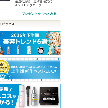
頑固な角栓・黒ずみ毛穴に！
現
４STEPアプローチ
プレゼントをもっとみる
品
トピックス