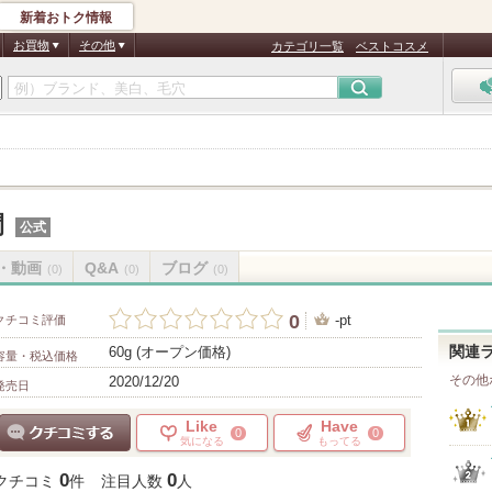
新着おトク情報
お買物
その他
カテゴリ一覧
ベストコスメ
間
公式
・動画
Q&A
ブログ
(0)
(0)
(0)
0
-pt
クチコミ評価
60g (オープン価格)
関連
容量・税込価格
その他
2020/12/20
発売日
Like
Have
0
0
気になる
もってる
クチコミする
0
0
クチコミ
件
注目人数
人