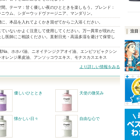
空間。テーマ：甘く優しい夜のひとときを楽しもう。ブレンド：
ラニウム、シダーウッドヴァージニア、マンダリン。
槽に、本品を入れてよくかき混ぜてからご入浴ください。
じていないかよく注意して使用してください。万一異常が現れた
注目
止し医師にご相談ください。直射日光・高温多湿を避けて保管し
素Na、ホホバ油、ニオイテンジクアオイ油、エンピツビャクシン
ンオレンジ果皮油、アンソッコウエキス、モナスカスエキス
より詳しい情報をみる
優しいひととき
天使の微笑み
懐かしい日々
自由な心で