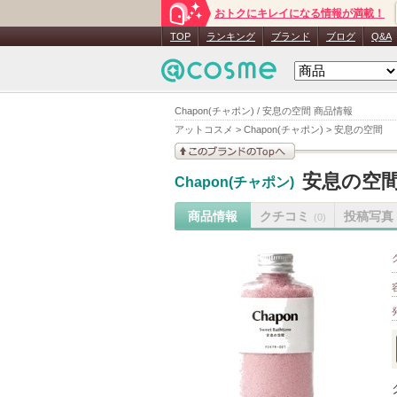
おトクにキレイになる情報が満載！
TOP
ランキング
ブランド
ブログ
Q&A
Chapon(チャポン) / 安息の空間 商品情報
アットコスメ
>
Chapon(チャポン)
>
安息の空間
このブランドの情報を
安息の空
Chapon(チャポン)
見る
商品情報
クチコミ
投稿写真
(0)