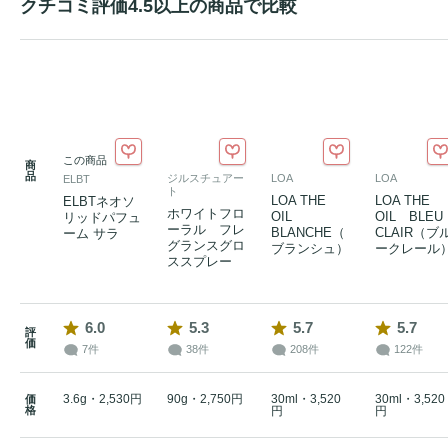
クチコミ評価4.5以上の商品で比較
この商品
商
品
ジルスチュアー
LOA
LOA
ELBT
ト
LOA THE
LOA THE
ELBTネオソ
ホワイトフロ
OIL
OIL BLEU
リッドパフュ
ーラル フレ
BLANCHE（
CLAIR（ブ
ーム サラ
グランスグロ
ブランシュ）
ークレール
ススプレー
6.0
5.3
5.7
5.7
評
価
7件
38件
208件
122件
3.6g・2,530円
90g・2,750円
30ml・3,520
30ml・3,520
価
格
円
円