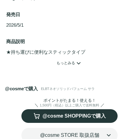
発売日
2026/5/1 
商品説明
★持ち運びに便利なスティックタイプ

★甘すぎず誰にでも受け入れやすい中性的な香り

もっとみる
★アルコール不使用で
バーム
タイプで気軽に使え
る　　　　　　　　　　　　　　　　　　　　　　

@cosmeで購入
ELBTネオソリッドパフューム サラ
Sarah (サラ)：

リリーと
コットン
の香り。優しくやわらかな
フローラル系
の
ポイントがたまる！使える！
1,500円（税込）以上ご購入で送料無料
香りです。
@cosme SHOPPINGで購入
@cosme STORE 取扱店舗