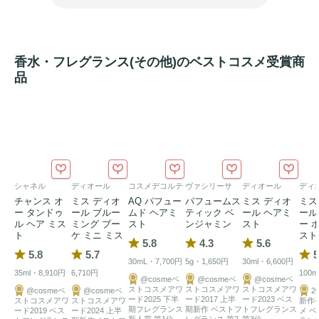
香水・フレグランス(その他)のベストコスメ受賞商
品
シャネル
ディオール
コスメデコルテ
ヴァシリーサ
ディオール
ディ
チャンス オ
ミス ディオ
AQ パフュー
パフュームス
ミス ディオ
ミス
ー タンドゥ
ール ブルー
ムド ヘアミ
ティック ベ
ール ヘアミ
ール
ル ヘア ミス
ミング ブー
スト
ンジャミン
スト
ー 
ト
ケ ミニ ミス
スト
5.8
4.3
5.6
5.8
5.7
5
30mL・7,700円
5g・1,650円
30ml・6,600円
35ml・8,910円
6,710円
100m
@cosmeベ
@cosmeベ
@cosmeベ
ストコスメアワ
ストコスメアワ
ストコスメアワ
@cosmeベ
@cosmeベ
2
ード2025 下半
ード2017 上半
ード2023 ベス
ストコスメアワ
ストコスメアワ
新作
期フレグランス
期新作 ベストフ
トフレグランス
ード2019 ベス
ード2024 上半
メ 
新人賞 第1位
レグランス 第2
第3位