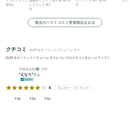
トフレグランス
期新作ベストフ
ランス
位
第9位
レグランス 第1
位
過去のベストコスメ受賞商品をみる
クチコミ
ELBTネオソリッドパフューム サラ
ELBTネオソリッドパフューム サラについてのクチコミをピックアップ！
36歳
混合肌
37件
*えなり*
さん
6
モニター・プレゼント
3.6g
3.6g
3.6g