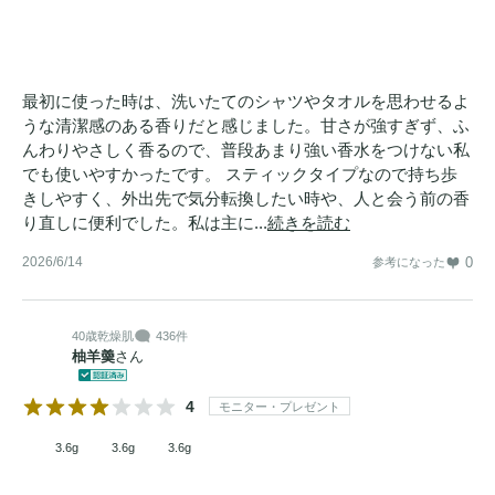
最初に使った時は、洗いたてのシャツやタオルを思わせるよ
うな清潔感のある香りだと感じました。甘さが強すぎず、ふ
んわりやさしく香るので、普段あまり強い香水をつけない私
でも使いやすかったです。 スティックタイプなので持ち歩
きしやすく、外出先で気分転換したい時や、人と会う前の香
り直しに便利でした。私は主に...
続きを読む
2026/6/14
0
参考になった
40歳
乾燥肌
436件
柚羊羮
さん
4
モニター・プレゼント
3.6g
3.6g
3.6g