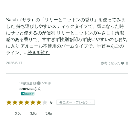
Sarah（サラ）の「リリーとコットンの香り」を使ってみま
した 持ち運びしやすいスティックタイプで、気になった時
にサッと使えるのが便利 リリーとコットンのやさしく清潔
感のある香りで、甘すぎず性別を問わず使いやすいのもお気
に入り アルコール不使用のバームタイプで、手首やあごの
ライン、...
続きを読む
2026/6/17
0
参考になった
56歳
混合肌
531件
snowca
さん
6
モニター・プレゼント
3.6g
3.6g
3.6g