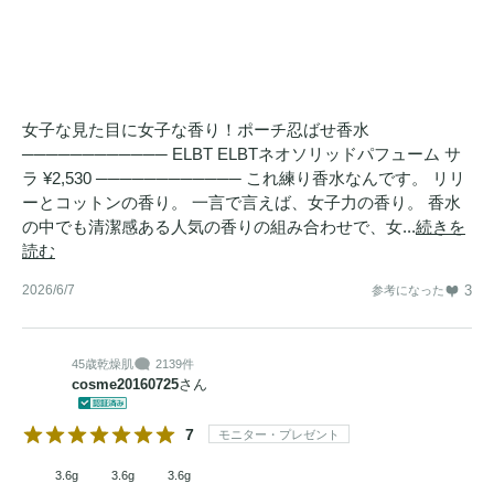
女子な見た目に女子な香り！ポーチ忍ばせ香水
──────────── ELBT ELBTネオソリッドパフューム サ
ラ ¥2,530 ──────────── これ練り香水なんです。 リリ
ーとコットンの香り。 一言で言えば、女子力の香り。 香水
の中でも清潔感ある人気の香りの組み合わせで、女...
続きを
読む
2026/6/7
3
参考になった
45歳
乾燥肌
2139件
cosme20160725
さん
7
モニター・プレゼント
3.6g
3.6g
3.6g