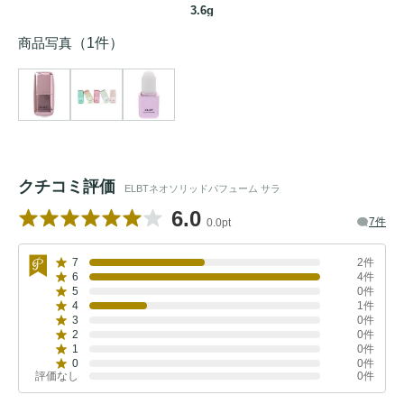
3.6g
商品写真
（1件）
クチコミ評価
ELBTネオソリッドパフューム サラ
6.0
7件
0.0pt
7
2件
6
4件
5
0件
4
1件
3
0件
2
0件
1
0件
0
0件
評価なし
0件