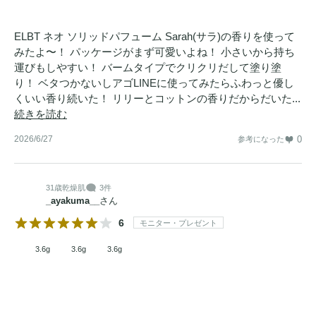
ELBT ネオ ソリッドパフューム Sarah(サラ)の香りを使って
みたよ〜！ パッケージがまず可愛いよね！ 小さいから持ち
運びもしやすい！ バームタイプでクリクリだして塗り塗
り！ ベタつかないしアゴLINEに使ってみたらふわっと優し
くいい香り続いた！ リリーとコットンの香りだからだいた...
続きを読む
2026/6/27
0
参考になった
31歳
乾燥肌
3件
_ayakuma__
さん
6
モニター・プレゼント
3.6g
3.6g
3.6g