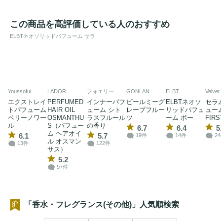
この商品を高評価している人のおすすめ
ELBTネオソリッドパフューム サラ
Youssoful
LADOR
フォエリー
GONLAN
ELBT
Velvet
エクストレイ
PERFUMED
インナーパフ
ピールミーグ
ELBTネオソ
セラ
トパフューム
HAIR OIL
ューム シト
レープフルー
リッドパフュ
ュー
ベリーノワー
OSMANTHU
ラスフルール
ツ
ーム ボー
FIRS
ル
S（パフュー
の香り
6.7
6.4
5
ム ヘアオイ
6.1
5.7
19件
14件
2
ル オスマン
13件
122件
サス）
5.2
97件
「香水・フレグランス(その他)」人気順検索