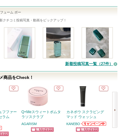
パフューム ボー
新クチコミ投稿写真・動画をピックアップ！
新着投稿写真一覧（27件）
商品をCheck！
ュフファー
Q+Meスウィートボムタ
カネボウ スクラビング
プライムリキッ
セラム
ラソスクラブ
マッド ウォッシュ
イナー リッチ
AGARISM
KANEBO
ヒロインメイク
KANEBOからの
次
か
お知らせがあり
ショッピン
ショッピン
ショッ
ます