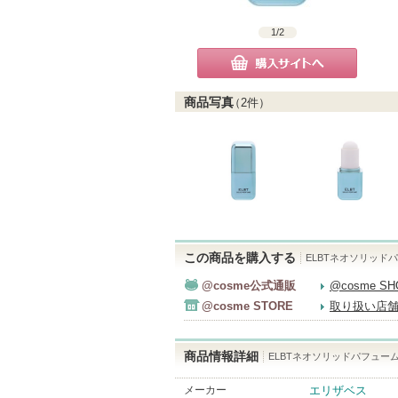
1
/
2
購入サイトへ
商品写真
（
2
件）
この商品を購入する
ELBTネオソリッド
@cosme公式通販
@cosme S
@cosme STORE
取り扱い店
商品情報詳細
ELBTネオソリッドパフューム
メーカー
エリザベス