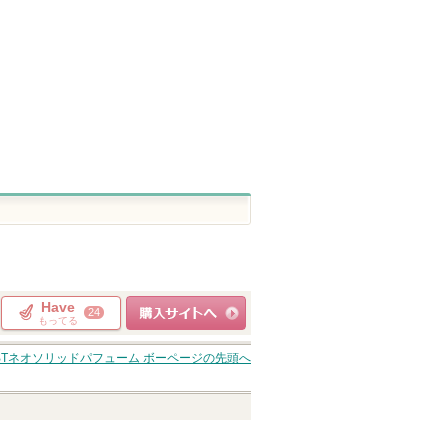
グサイト
トへ
グサイトへ
Have
24
もってる
ショッピングサイト
BTネオソリッドパフューム ボー
ページの先頭へ
へ