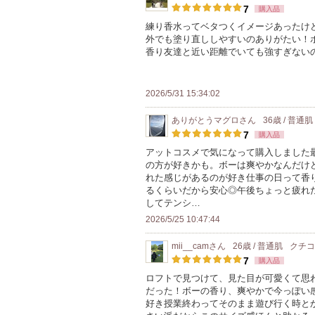
7
購入品
練り香水ってベタつくイメージあったけ
外でも塗り直ししやすいのありがたい！
香り友達と近い距離でいても強すぎない
2026/5/31 15:34:02
ありがとうマグロ
さん
36歳 / 普通肌
7
購入品
アットコスメで気になって購入しました
の方が好きかも。ボーは爽やかなんだけ
れた感じがあるのが好き仕事の日って香
るくらいだから安心◎午後ちょっと疲れ
してテンシ…
2026/5/25 10:47:44
mii__cam
さん
26歳 / 普通肌
クチ
7
購入品
ロフトで見つけて、見た目が可愛くて思
だった！ボーの香り、爽やかで今っぽい
好き授業終わってそのまま遊び行く時と