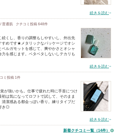
続きを読む
 / 普通肌
クチコミ投稿
648
件
く続くし、香りの調整もしやすいし、外出先
すすめです★メタリックなパッケージでオシ
とベルガモットを感じて、爽やかさとオシャ
命力を感じます。ベタベタしないしテカリも
続きを読む
コミ投稿
1
件
感覚が強いかも。仕事で疲れた時に手首につけ
最初は気になってロフトで試して、そのまま
、清潔感ある都会っぽい香り。練りタイプだ
好き◎
続きを読む
新着クチコミ一覧
（14件）