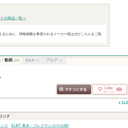
へ
ピン
グサイトへ
グサイトへ
グサイ
トへ
ドの商品一覧へ
えるために、情報掲載を希望されるメーカー様はぜひこちらをご覧
真・動画
Q&A
ブログ
(27)
(0)
(0)
ー
Like
12
気になる
クチコミする
EL
リンク
ランス
ELBT 香水・フレグランス(その他)