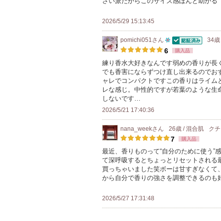
さい派だからこのサイズ感ほんと助かる
2026/5/29 15:13:45
pomichi051
さん
34歳
認証済
10
6
購入品
人
練り香水大好きなんです弱めの香りが長
でも香害にならずつけ直し出来るのでお
以
ャレでコンパクトですこの香りはライム
上
レな感じ。中性的ですが若葉のような生
の
しないです…
メ
2026/5/21 17:40:36
ン
nana_week
さん
26歳 / 混合肌
クチ
バ
7
購入品
ー
最近、香りものって“自分のために使う”
に
て深呼吸するとちょっとリセットされる
お
買っちゃいました笑ボーは甘すぎなくて
から自分で香りの強さを調整できるのも
気
に
2026/5/27 17:31:48
入
り