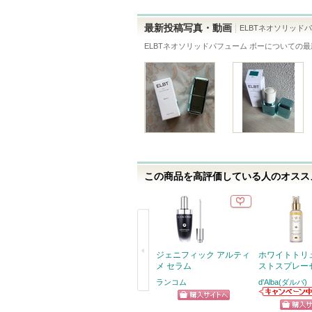
登
録
最新投稿写真・動画
ELBTネオソリッド
さ
ELBTネオソリッドパフューム ボー
についての最
れ
て
い
ま
す
この商品を高評価している人のオススメ
ジェニフィック アルティ
ホワイトトリ
メ セラム
ストスプレー
ランコム
d'Alba(ダルバ)
戻
d'Alba(ダルバ)
ショッピン
らのお知らせが