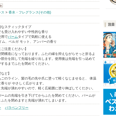
ンス
>
香水・フレグランス(その他)
注目
利なスティックタイプ
でも受け入れやすい中性的な香り
使用で
バーム
タイプで気軽に使える
：ライム、ベルガ モット、アンバーの香り
にご注意ください】
密閉構造になっております。ふたの縁を抑えながらそっと折るよ
い部分を回して先端を繰り出します。使用後は先端を引っ込めて
がするまでふたを閉めてください。
髪など】
あごのライン、髪の毛の先や爪に塗って軽くなじませると、 体温
な香りが やさしく広がります。
と先端が潰れやすいので、軽く広範囲に塗り伸ばしてください。
バームの先端を引き下げてからふたを閉めてください。バームが
まふたを閉めますと先端が潰れてしまいます。
ー
パラベンフリー