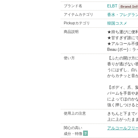
ブランド名
ELBT
ELBT
アイテムカテゴリ
香水・フレグラ
BrandInfo
Pickupカテゴリ
韓国コスメ
商品説明
★持ち運びに便
★甘すぎず誰に
★アルコール不
Beau (ボー)
使い方
【ふたの開け方
香りが逃げない
うにはずし、白
からカチッと音
【ボディ、爪、
バームを手首や
によってほのか
強く押しつける
使用上の注意
きちんと下まで
上に上がったま
関心の高い
アルコールフリ
成分・特徴
?