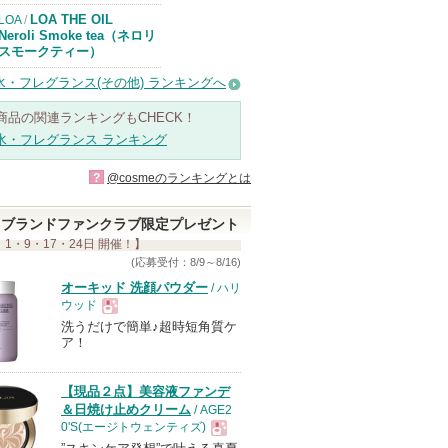
LOA THE OIL
LOA
/
Neroli Smoke tea（ネロリ
スモークティー）
水・フレグランス(その他) ランキングへ
商品の関連ランキングもCHECK！
水・フレグランス ランキング
?
@cosmeのランキングとは
ブランドファンクラブ限定プレゼント
 1・9・17・24日 開催！】
(応募受付：8/9～8/16)
オーキッド 洗顔パウダー
/ ハリ
ウッド
洗うだけで簡単♪超時短角質ケ
現
ア！
品
【現品２点】美容液ファンデ
＆日焼け止めクリーム
/ AGE2
0'S(エージトウェンティズ)