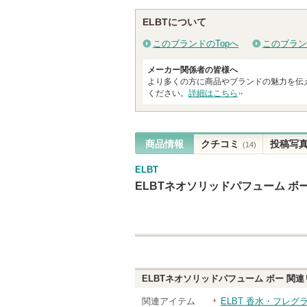
る
ショッ
あります
グサイトへ
ELBTについて
グサイ
このブランドのTopへ
このブラン
メーカー関係者の皆様へ
より多くの方に商品やブランドの魅力を伝
ください。
詳細はこちら
商品情報
クチコミ
投稿写
(14)
ELBT
ELBTネオソリッドパフューム ボ
ELBTネオソリッドパフューム ボー
関連
関連アイテム
ELBT 香水・フレグ