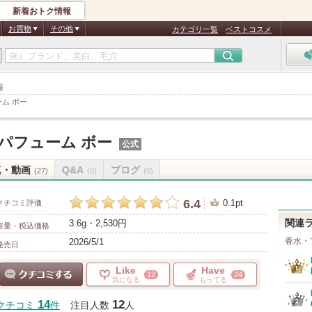
新着おトク情報
お買物
その他
カテゴリ一覧
ベストコスメ
報
ーム ボー
ドパフューム ボー
公式
真・動画
Q&A
ブログ
(27)
(0)
(0)
6.4
0.1pt
クチコミ評価
3.6g・2,530円
関連
容量・税込価格
香水・
2026/5/1
発売日
Like
Have
12
24
気になる
もってる
クチコミする
14
12
クチコミ
件
注目人数
人