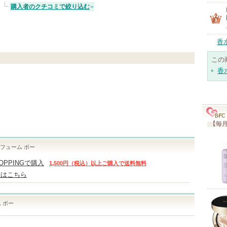
購入者のクチコミで絞り込む
香
この
香
【毎月
パフューム ボー
HOPPINGで購入
1,500円（税込）以上ご購入で送料無料
舗はこちら
 ボー