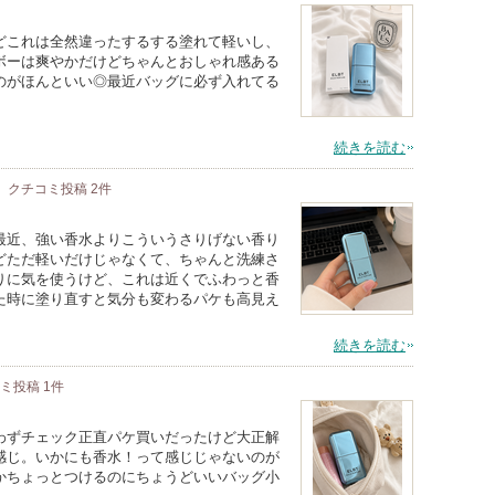
どこれは全然違ったするする塗れて軽いし、
ボーは爽やかだけどちゃんとおしゃれ感ある
のがほんといい◎最近バッグに必ず入れてる
続きを読む
クチコミ投稿
2
件
最近、強い香水よりこういうさりげない香り
どただ軽いだけじゃなくて、ちゃんと洗練さ
りに気を使うけど、これは近くでふわっと香
た時に塗り直すと気分も変わるパケも高見え
続きを読む
コミ投稿
1
件
わずチェック正直パケ買いだったけど大正解
感じ。いかにも香水！って感じじゃないのが
かちょっとつけるのにちょうどいいバッグ小