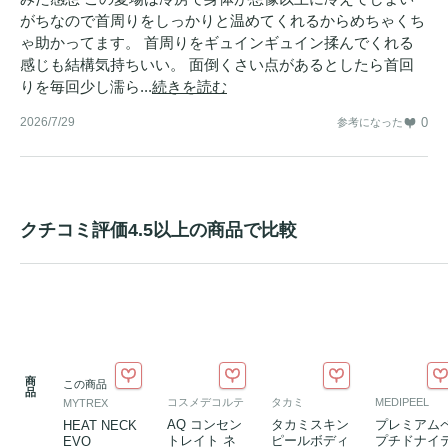
がちなので首周りをしっかりと温めてくれるからめちゃくち
ゃ助かってます。 首周りをギュインギュイン揉んでくれる
感じも結構気持ちいい。 面倒くさい点があるとしたら首回
りを毎回少し濡ら...
続きを読む
2026/7/29
0
参考になった
クチコミ評価4.5以上の商品で比較
商
この商品
品
コスメデコルテ
タカミ
MEDIPEEL
MYTREX
AQ コンセン
タカミスキン
プレミアム
HEAT NECK
トレイト ネ
ピールボディ
プチドナイ
EVO