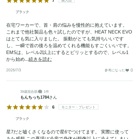
7
購入品
ブラック
在宅ワーカーで、首・肩の悩みを慢性的に抱えています。
これまで他社製品も色々試したのですが、HEAT NECK EVO
はとても気に入りました。 振動がとても気持ちいいです
し、一瞬で首の後ろを温めてくれる機能もすごくいいです。
EMSは、レベル2以上にするとピリッとするので、レベル1
から始め...
続きを読む
2026/7/3
0
参考になった
39歳
混合肌
1件
もんちっち1784
さん
6
モニター・プレゼント
ブラック
星7だと嘘くさくなるので星6でつけてます。 実際に使って
みた感想 この夏場は冷房で身体が想像以上に冷えてしまい