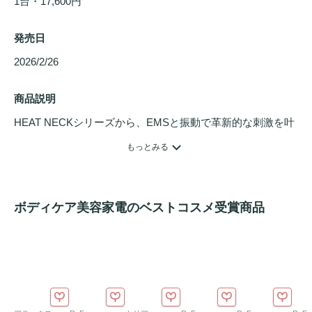
1台・17,600円
発売日
2026/2/26 
商品説明
HEAT NECKシリーズから、EMSと振動で革新的な刺激を叶
えるハイブリッド
ネックケア
「HEAT NECK EVO（ヒートネ
もっとみる
ック エヴォ）」です。

これまでの「EMS×温熱」のケアに、新たに「振動機能」を
搭載したハイブリッド設計が特徴です。業界最大級*の大型
ボディケア美容家電のベストコスメ受賞商品
パッドを採用することで、首から肩まわりまで広範囲を一気
に刺激。新開発の振動機能が固まった筋肉を心地よく揺ら
し、EMSが表層から深部まで筋肉にアプローチします。独自
調査では、従来モデルと比較して「心地よさの実感度」が
135％**向上するという結果が得られました。

*自社従来品比
