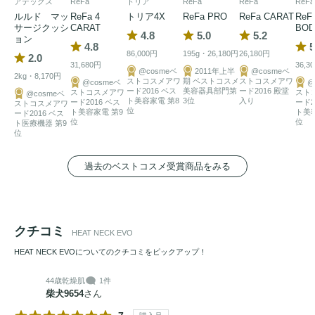
アテックス
ReFa
トリア
ReFa
ReFa
ReFa
**自社従来品と比較したアンケート結果/自社調べ n＝14
ルルド マッ
ReFa 4
トリア4X
ReFa PRO
ReFa CARAT
ReFa
サージクッシ
CARAT
BOD
4.8
5.0
5.2
ョン
4.8
5
86,000円
195g・26,180円
26,180円
2.0
31,680円
36,3
@cosmeベ
2011年上半
@cosmeベ
2kg・8,170円
ストコスメアワ
期 ベストコスメ
ストコスメアワ
@cosmeベ
@
ード2016 ベス
美容器具部門第
ード2016 殿堂
ストコスメアワ
スト
@cosmeベ
ト美容家電 第8
3位
入り
ード2016 ベス
ード2
ストコスメアワ
位
ト美容家電 第9
ト美
ード2016 ベス
位
位
ト医療機器 第9
位
過去のベストコスメ受賞商品をみる
クチコミ
HEAT NECK EVO
HEAT NECK EVOについてのクチコミをピックアップ！
44歳
乾燥肌
1件
柴犬9654
さん