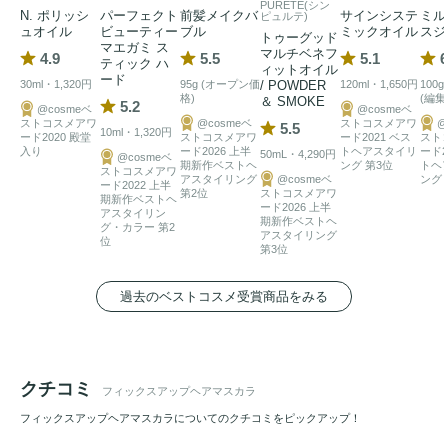
PURETE(シン
N. ポリッシ
パーフェクト
前髪メイクバ
サインシステ
ミル
ピュルテ)
ュオイル
ビューティー
ブル
ミックオイル
スジ
トゥーグッド
マエガミ ス
マルチベネフ
4.9
5.5
5.1
6
ティック ハ
ィットオイル
ード
30ml・1,320円
95g (オープン価
/ POWDER
120ml・1,650円
100g
格)
(編集
＆ SMOKE
5.2
@cosmeベ
@cosmeベ
ストコスメアワ
@cosmeベ
ストコスメアワ
@
5.5
10ml・1,320円
ード2020 殿堂
ストコスメアワ
ード2021 ベス
スト
入り
ード2026 上半
トヘアスタイリ
ード2
50mL・4,290円
@cosmeベ
期新作ベストヘ
ング 第3位
トヘ
ストコスメアワ
アスタイリング
@cosmeベ
ング 
ード2022 上半
第2位
ストコスメアワ
期新作ベストヘ
ード2026 上半
アスタイリン
期新作ベストヘ
グ・カラー 第2
アスタイリング
位
第3位
過去のベストコスメ受賞商品をみる
クチコミ
フィックスアップヘアマスカラ
フィックスアップヘアマスカラについてのクチコミをピックアップ！