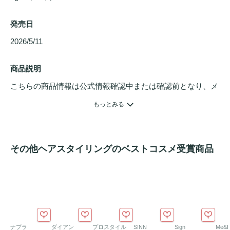
発売日
2026/5/11 
商品説明
こちらの商品情報は公式情報確認中または確認前となり、メ
ンバーさんによる登録を含みます。詳細は
こちら
もっとみる
多様な
スタイリング
を手軽で簡単に。ウォータリーな質感
で、軽いタッチでも固まらずに
スタイリング
可能な
ヘアマス
その他ヘアスタイリングのベストコスメ受賞商品
カラ
。健康で
ツヤ
のある髪のために、12種類のペプチド＆3
種類の
コラーゲン
成分を配合。4cmのビッグサイズブラシで
簡単に
スタイリング
。レモングリーンムスクの香り
ナプラ
ダイアン
プロスタイル
SINN
Sign
Me&H