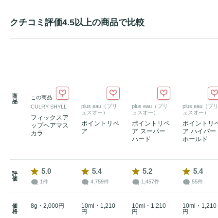
クチコミ評価4.5以上の商品で比較
商
この商品
品
plus eau（プリ
plus eau（プリ
plus eau（プ
CULRY SHYLL
ュスオー）
ュスオー）
ュスオー）
フィックスア
ポイントリペ
ポイントリペ
ポイントリ
ップヘアマス
ア
ア スーパー
ア ハイパー
カラ
ハード
ホールド
5.0
5.4
5.2
5.4
評
価
1件
4,759件
1,457件
55件
8g・2,000円
10ml・1,210
10ml・1,210
10ml・1,210
価
格
円
円
円