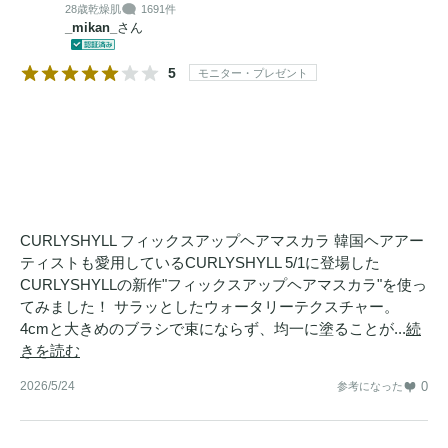
28歳
乾燥肌
1691件
_mikan_
さん
5
モニター・プレゼント
CURLYSHYLL フィックスアップヘアマスカラ 韓国ヘアアー
ティストも愛用しているCURLYSHYLL 5/1に登場した
CURLYSHYLLの新作"フィックスアップヘアマスカラ"を使っ
てみました！ サラッとしたウォータリーテクスチャー。
4cmと大きめのブラシで束にならず、均一に塗ることが...
続
きを読む
2026/5/24
0
参考になった