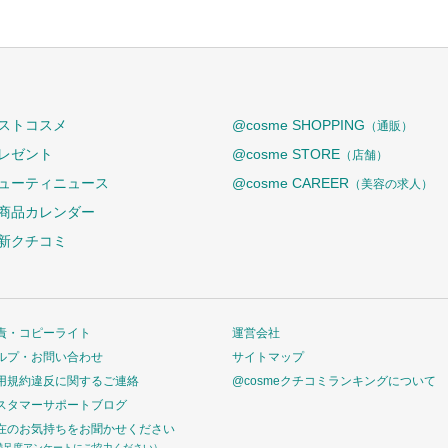
ストコスメ
@cosme SHOPPING
（通販）
レゼント
@cosme STORE
（店舗）
ューティニュース
@cosme CAREER
（美容の求人）
商品カレンダー
新クチコミ
責・コピーライト
運営会社
ルプ・お問い合わせ
サイトマップ
用規約違反に関するご連絡
@cosmeクチコミランキングについて
スタマーサポートブログ
在のお気持ちをお聞かせください
満足度アンケートにご協力ください）