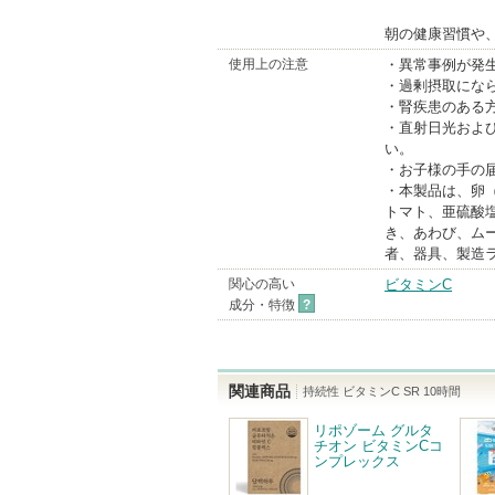
朝の健康習慣や
使用上の注意
・異常事例が発
・過剰摂取にな
・腎疾患のある
・直射日光およ
い。
・お子様の手の
・本製品は、卵
トマト、亜硫酸
き、あわび、ム
者、器具、製造
関心の高い
ビタミンC
成分・特徴
?
関連商品
持続性 ビタミンC SR 10時間
リポゾーム グルタ
チオン ビタミンCコ
ンプレックス