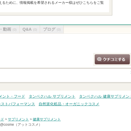
えるために、情報掲載を希望されるメーカー様はぜひこちらをご覧
・動画
Q&A
ブログ
(0)
(0)
(0)
クチコミする
メント・フード
タンベクハル サプリメント
タンベクハル 健康サプリメン
コストパフォーマンス
自然派化粧品・オーガニックコスメ
ード
>
サプリメント
>
健康サプリメント
@cosme（アットコスメ）