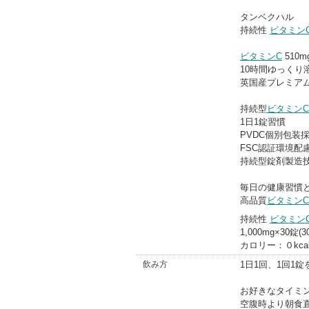
タンベクハル
持続性
ビタミン
ビタミンC
510
10時間ゆっくり
英国産プレミア
持続型
ビタミンC
1日1錠習慣
PVDC個別包装
FSC認証環境配
持続型錠剤製造
毎日の健康習慣
高品質
ビタミンC
持続性
ビタミン
1,000mg×30錠(30
カロリー：０kca
飲み方
1日1回、1回1
お好きなタイミ
空腹時より朝食