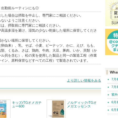
、出勤前ルーティンにも◎
生した場合は摂取を中止し、専門家にご相談ください。
らないようご注意ください。
方は、摂取前に専門家にご相談ください。
び高温多湿を避け、湿気の少ない乾燥した場所に保管してくださ
届かない場所に保管してください。
（卵由来）、乳、そば、小麦、ピーナッツ、かに、えび、もも、
塩類、くるみ、さば、鶏肉、牛肉、大豆、豚肉、いか、貝類（か
ール貝を含む）、松の実を使用した製品と同一の製造工程（作業
ライン、原料保管などすべての工程）で製造されています。
Wha
7月
より詳しい情報をみる
7月
紫外
6月
キッズrTGオメガチ
ノルディックrTGオ
ュー600
メガエッセンス
6月