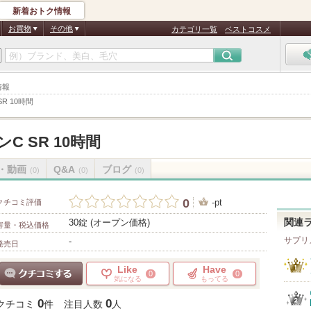
新着おトク情報
お買物
その他
カテゴリ一覧
ベストコスメ
情報
R 10時間
C SR 10時間
・動画
Q&A
ブログ
(0)
(0)
(0)
0
-pt
クチコミ評価
30錠 (オープン価格)
関連
容量・税込価格
サプリ
-
発売日
Like
Have
0
0
気になる
もってる
クチコミする
0
0
クチコミ
件
注目人数
人