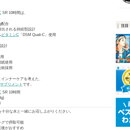
C
SR 10時間は、
mg配合
注目
溶出される持続型設計
ム
ビタミンC
「DSM Quali-C」使用
設計
採用
慮紙使用
技術採用
とインナーケアを考えた、
サプリメント
です。
C
SR 10時間
g)
l
錠を十分な水と一緒にお召し上がりください。
ングで摂取可能
直後がおすすめ