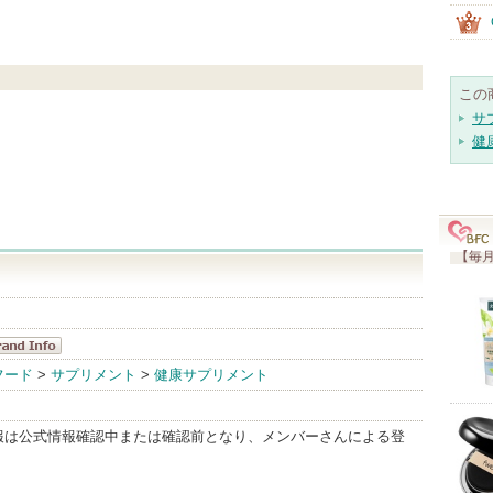
この
サ
健
【毎月
ンベクハル
フード
>
サプリメント
>
健康サプリメント
andInfo
報は公式情報確認中または確認前となり、メンバーさんによる登