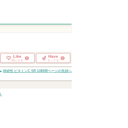
Like
Have
0
0
気になる
もってる
持続性 ビタミンC SR 10時間
ページの先頭へ
ト