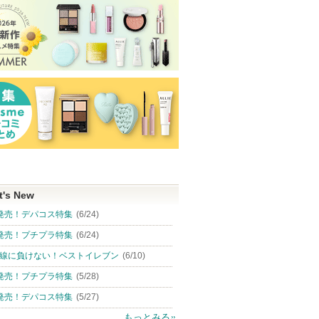
t's New
発売！デパコス特集
(6/24)
発売！プチプラ特集
(6/24)
線に負けない！ベストイレブン
(6/10)
発売！プチプラ特集
(5/28)
発売！デパコス特集
(5/27)
もっとみる