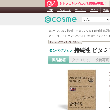
おトクにキレイになる情報が満載！
TOP
ランキング
ブランド
ブログ
Q&A
タンベクハル / 持続性 ビタミンC SR 10時間 商品
アットコスメ
>
タンベクハル
>
持続性 ビタミンC S
このブランドの情報を
持続性 ビタミン
タンベクハル
見る
商品情報
クチコミ
投稿写真
(0)