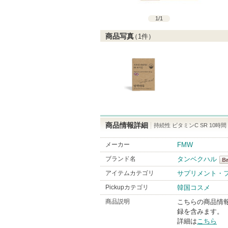
1
/
1
商品写真
（
1
件）
商品情報詳細
持続性 ビタミンC SR 10時間
メーカー
FMW
ブランド名
タンベクハル
タ
アイテムカテゴリ
サプリメント・
Br
Pickupカテゴリ
韓国コスメ
商品説明
こちらの商品情
録を含みます。
詳細は
こちら