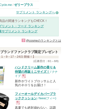
ゼリープラス
Cycle.me
/
サプリメント ランキングへ
商品の関連ランキングもCHECK！
プリメント・フード ランキング
康サプリメント ランキング
?
@cosmeのランキングとは
ブランドファンクラブ限定プレゼント
 1・9・17・24日 開催！】
(応募受付：8/1～8/8)
ハンドクリーム新作の香り＆
待望の再販ミニサイズ！
/ クナ
イプ
新作ホワイトブロッサムと人
現
気のネロリをお届け！
フィーオールデイカバーブラ
品
ッククッション
/ fwee(フィー)
真夏でも絶対崩れない、話題
現