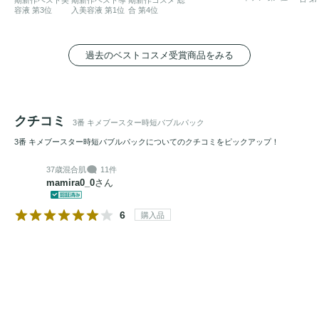
容液 第3位
入美容液 第1位
合 第4位
過去のベストコスメ受賞商品をみる
クチコミ
3番 キメブースター時短バブルパック
3番 キメブースター時短バブルパックについてのクチコミをピックアップ！
37歳
混合肌
11件
mamira0_0
さん
6
購入品