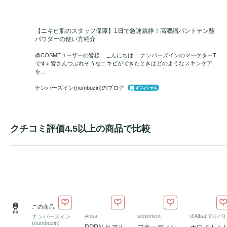
【ニキビ肌のスタッフ保障】1日で急速鎮静！高濃縮パントテン酸
パウダーの使い方紹介
@COSMEユーザーの皆様、こんにちは！ ナンバーズインのマーケターT
です♪ 皆さんつぶれそうなニキビができたときはどのようなスキンケア
を…
ナンバーズイン(numbuzin)のブログ
クチコミ評価4.5以上の商品で比較
商
この商品
品
Anua
slowment
d'Alba(ダルバ)
ナンバーズイン
(numbuzin)