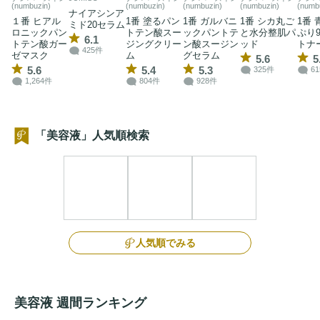
(numbuzin)
(numbuzin)
(numbuzin)
(numbuzin)
(numb
ナイアシンア
１番 ヒアル
1番 塗るパン
1番 ガルバニ
1番 シカ丸ご
1番
ミド20セラム
ロニックパン
トテン酸スー
ックパントテ
と水分整肌パ
ぷり
6.1
トテン酸ガー
ジングクリー
ン酸スージン
ッド
トナ
425件
ゼマスク
ム
グセラム
5.6
5
5.6
5.4
5.3
325件
6
1,264件
804件
928件
「美容液」人気順検索
人気順でみる
美容液 週間ランキング