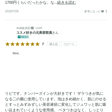
1700円くらいだったかな。な...
続きを読む
2026/7/26
3
参考になった
46歳
敏感肌
118件
コスメ好きの元美容部員
さん
7
購入品
リピート
90mL
リピです。ナンバーズインが大好きです！ ザラつきが気に
なる二の腕に使用しています。泡はきめ細かく、肌にのせる
とすっとみずみずしい美容液状に変化してジュワッと肌に吸
い込まれていくような使用感。 ベタつきはなく、しっとり