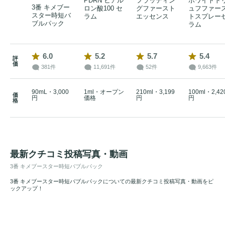
PDRN ヒアル
フラッディン
ホワイトト
3番 キメブー
ロン酸100 セ
グファースト
ュフファー
スター時短バ
ラム
エッセンス
トスプレー
ブルパック
ラム
6.0
5.2
5.7
5.4
評
価
381件
11,691件
52件
9,663件
90mL・3,000
1ml・オープン
210ml・3,199
100ml・2,42
価
円
価格
円
円
格
最新クチコミ投稿写真・動画
3番 キメブースター時短バブルパック
3番 キメブースター時短バブルパックについての最新クチコミ投稿写真・動画をピ
ックアップ！