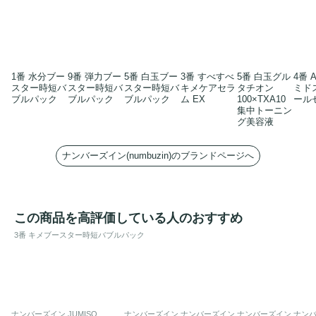
1番 水分ブー
9番 弾力ブー
5番 白玉ブー
3番 すべすべ
5番 白玉グル
4番 
スター時短バ
スター時短バ
スター時短バ
キメケアセラ
タチオン
ミド
ブルパック
ブルパック
ブルパック
ム EX
100×TXA10
ール
集中トーニン
グ美容液
ナンバーズイン(numbuzin)のブランドページへ
この商品を高評価している人のおすすめ
3番 キメブースター時短バブルパック
ナンバーズイン
JUMISO
ナンバーズイン
ナンバーズイン
ナンバーズイン
ナン