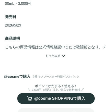
90mL・3,000円
発売日
2026/5/29 
商品説明
こちらの商品情報は公式情報確認中または確認前となり、メ
ンバーさんによる登録を含みます。詳細は
こちら
もっとみる
シートを貼る手間も、待つ時間も一切ゼロ！

たった10秒で20分
パック
したよう、メイクノリが劇的にUP!

@cosmeで購入
3番 キメブースター時短バブルパック
大人気のロングセラー、3番
シートマスク
が忙しい朝の時短
バブル
パック
に生まれ変わりました。

ポイントがたまる！使える！
1,500円（税込）以上ご購入で送料無料
@cosme SHOPPINGで購入
発酵成分とLHA・PHAを詰め込んだ微細なバブルが、お肌に
触れた瞬間ジュワッと浸透。 

ゴワつく角質と
毛穴
をサッと整えながら、肌のすみずみまで