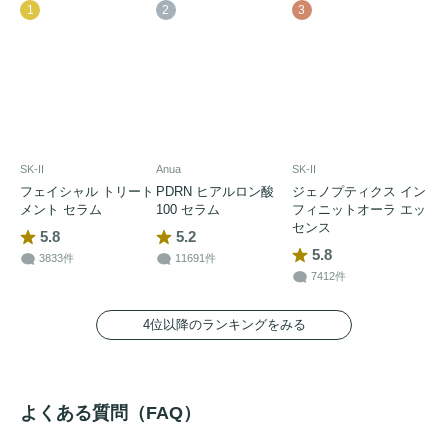
1
2
3
SK-II
Anua
SK-II
フェイシャル トリート
PDRN ヒアルロン酸
ジェノプティクス イン
メント セラム
100 セラム
フィニットオーラ エッ
センス
5.8
5.2
5.8
3833件
11691件
7412件
4位以降のランキングをみる
よくある質問（FAQ）