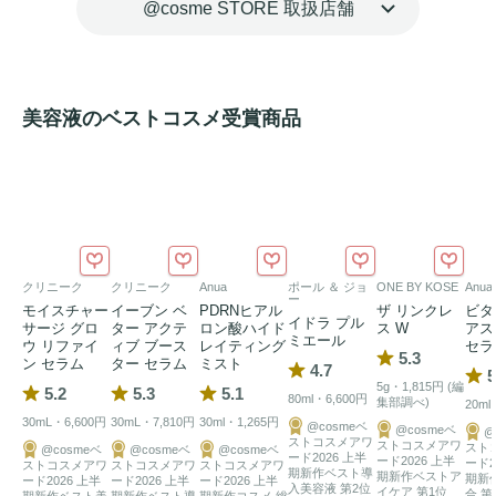
@cosme STORE 取扱店舗
潤いで満たし、最強の土台を作り上げます。

10秒塗るだけで、ファンデが吸い付くようにピタッと密着
し、一日中ヨレない最強の
ベースメイク
が完成します。
美容液のベストコスメ受賞商品
クリニーク
クリニーク
Anua
ポール ＆ ジョ
ONE BY KOSE
Anua
ー
モイスチャー
イーブン ベ
PDRNヒアル
ザ リンクレ
ビタ
イドラ プル
サージ グロ
ター アクテ
ロン酸ハイド
ス W
アス
ミエール
ウ リファイ
ィブ ブース
レイティング
セラ
5.3
ン セラム
ター セラム
ミスト
4.7
5
5g・1,815円 (編
5.2
5.3
5.1
80ml・6,600円
集部調べ)
20ml
30mL・6,600円
30mL・7,810円
30ml・1,265円
@cosmeベ
@cosmeベ
@
ストコスメアワ
ストコスメアワ
スト
@cosmeベ
@cosmeベ
@cosmeベ
ード2026 上半
ード2026 上半
ード2
ストコスメアワ
ストコスメアワ
ストコスメアワ
期新作ベスト導
期新作ベストア
期新
ード2026 上半
ード2026 上半
ード2026 上半
入美容液 第2位
イケア 第1位
合 第
期新作ベスト美
期新作ベスト導
期新作コスメ 総