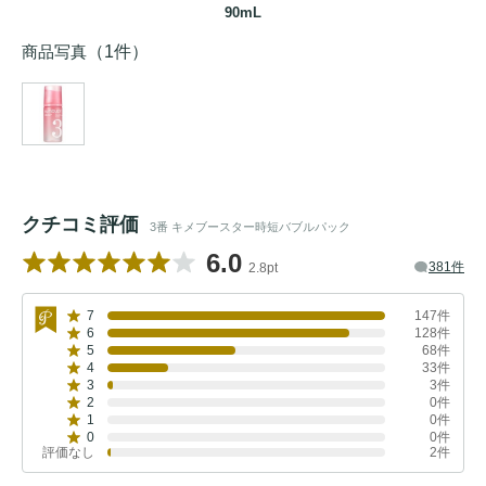
90mL
商品写真
（1件）
クチコミ評価
3番 キメブースター時短バブルパック
6.0
381件
2.8pt
7
147件
6
128件
5
68件
4
33件
3
3件
2
0件
1
0件
0
0件
評価なし
2件