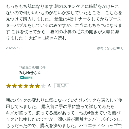
もっちもち肌になります 朝のスキンケアに時間をかけられ
ないので何かいいものがないか探していたところ、こちらを
見つけて購入しました。 最近は4番トナーをしてからブース
ターバブルをしているのみですが、本当にもちもちになりま
す これを使ってから、昼間の小鼻の毛穴の開きが大幅に減
りました！ 大好き...
続きを読む
2026/7/30
0
参考になった
47歳
混合肌
6件
みちゆせ
さん
6
購入品
朝のパックの変わりに気になっていた泡パックを購入して使
用してみました。 購入前に手の甲に塗って試してみたら、
キメが整って、潤ってる感があって、他の4色出ている泡パ
ックと比較したのですが、潤い感が断然ナンバーズインのこ
ちらだったので、購入を決めました。バラエティショップで