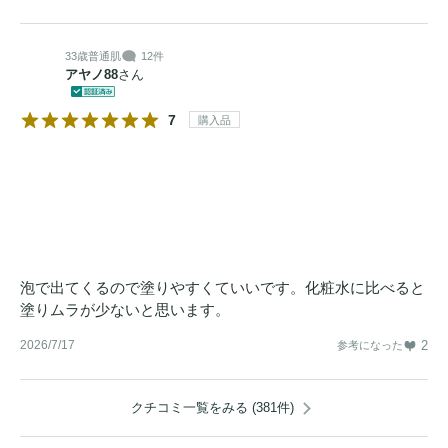
33歳
普通肌
12件
アヤノ88
さん
7
購入品
泡で出てくるので塗りやすくていいです。化粧水に比べると
塗りムラが少ないと思います。
2026/7/17
2
参考になった
クチコミ一覧をみる (381件)