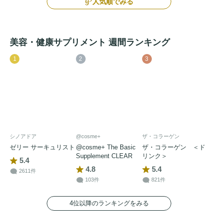
人気順でみる
美容・健康サプリメント 週間ランキング
1
2
3
シノアドア
@cosme+
ザ・コラーゲン
ゼリー サーキュリスト
@cosme+ The Basic
ザ・コラーゲン ＜ド
Supplement CLEAR
リンク＞
5.4
4.8
5.4
2611件
103件
821件
4位以降のランキングをみる