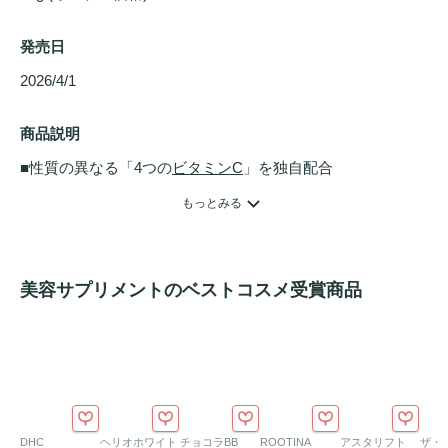
発売日
2026/4/1 
商品説明
■性質の異なる「4つの
ビタミンC
」を独自配合

常にベストなコンディションを維持するため、働き方の異な
もっとみる
る4種類の
ビタミンC
をブレンドしました。

【速攻】ピュア
ビタミンC
： 素早い補給をサポート。

【高浸透】リポソーム型
ビタミンC
： リン脂質のカプセルで
美容サプリメントのベストコスメ受賞商品
包むことで、安定したデリバリーを実現。従来の
ビタミンC
との違いを追求しました。

【持続】タイムリリース型（油脂コーティング）
ビタミン
C
： ゆっくりと溶け出し、長時間の滞留をサポート。

【天然】有機アセロラ由来
ビタミンC
： レモンの約34倍の
ビ
タミンC
含有量を誇るアセロラを採用。自然の恵みを活かし
DHC
ヘリオホワイト
チョコラBB
ROOTINA
アスタリフト
ザ・