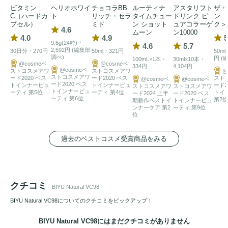
ています。

ビタミン
ヘリオホワイ
チョコラBB
ルーティナ
アスタリフト
ザ・
C（ハードカ
ト
リッチ・セラ
タイムチュー
ドリンク ピ
ン 
プセル）
ミド
ン ショット
ュアコラーゲ
ク＞
■植物由来原料 約98％。徹底したクリーン処方

4.6
ムーン
ン10000
4.0
4.9
5
・毎日安心して継続できるよう、植物由来原料約98％の処方
9.6g(24粒)・
4.6
5.7
2,592円 (編集部
30日分・270円
50ml・321円
50ml
を実現しました。以下の7つの成分を使用しない「7つのフリ
調べ)
円 (
100mL×1本・
30ml×10本・
@cosmeベ
@cosmeベ
334円
4,104円
ー」を徹底しています。 （保存料、着色料、香料、化学調
@cosmeベ
ストコスメアワ
ストコスメアワ
@
ストコスメアワ
ード2020 ベス
ード2020 ベス
スト
@cosmeベ
@cosmeベ
味料、酸化防止剤、乳化剤、増粘剤 不使用）

ード2020 ベス
トインナービュ
トインナービュ
ード2
ストコスメアワ
ストコスメアワ
トインナービュ
ーティ 第5位
ーティ 第4位
トイ
ード2024 上半
ード2020 ベス
ーティ 第6位
第2位
期新作ベストイ
トインナービュ
・2種類の「国産有機野菜」をプラス

ンナーケア 第2
ーティ 第9位
位
大分県産有機ケールと、島根県産有機ハトムギ若葉を配合。
ビタミンC
とともに、現代人に不足しがちな栄養素を多角的
過去のベストコスメ受賞商品をみる
に補い、内側からの自信を支えます。

■国内GMP認定工場での一貫管理

クチコミ
厳しい品質管理基準を満たす国内のGMP認定工場にて、原
BIYU Natural VC98
料の選定から製造、出荷までを徹底管理。高い安全性を確保
BIYU Natural VC98についてのクチコミをピックアップ！
しています。
BIYU Natural VC98にはまだクチコミがありません