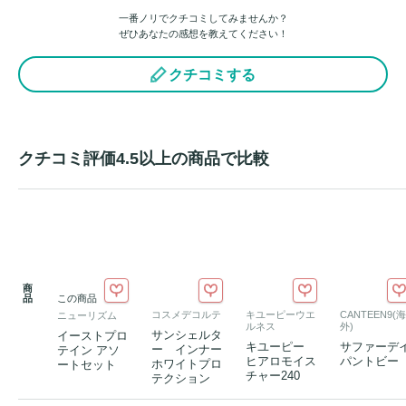
一番ノリでクチコミしてみませんか？
リッチココアフレーバー / ほうじ茶ラテフレーバー / 

ぜひあなたの感想を教えてください！
パッションフルーツフレーバー / コーンスープフレーバー

クチコミする
●ホットでもアイスでも楽しめる

ホットでもアイスでも溶かすことができるので、温かいスー
プフレーバーなども楽しめます。

クチコミ評価4.5以上の商品で比較
●溶けやすくシェイクしなくてOK

溶けやすいので、カップに入れて混ぜるだけでもOK。シェ
イカーを使わなくても、手軽に飲むことができます。

●便利な個包装

商
品
この商品
1回分ずつの個包装になっていて、計量の必要がなく、持ち
コスメデコルテ
キユーピーウエ
CANTEEN9(海
ニューリズム
ルネス
外)
運びしやすい仕様です。

サンシェルタ
イーストプロ
キユーピー
サファーデ
ー インナー
テイン アソ
ヒアロモイス
パントビー
ホワイトプロ
ートセット
●栄養機能
食品
チャー240
テクション
ビタミンC
、鉄、ビタミンＢ6、ナイアシン、葉酸
