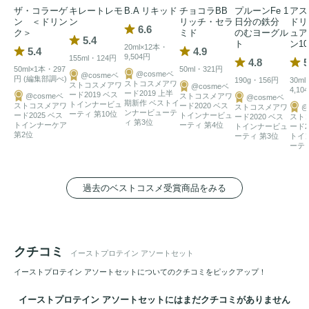
●3大
プロテイン
配合＊

ザ・コラーゲ
キレートレモ
B.A リキッド
チョコラBB
プルーンFe 1
アス
アミノ酸が豊富な酵母
プロテイン
を主原料に、ホエイ
プロテ
ン ＜ドリン
ン
リッチ・セラ
日分の鉄分
ドリ
6.6
ク＞
ミド
のむヨーグル
ュア
イン
とソイ
プロテイン
も配合しています。（＊コーンスープ
5.4
ト
ン10
20ml×12本・
5.4
4.9
フレーバーには、ホエイ
プロテイン
とソイ
プロテイン
は配合
9,504円
155ml・124円
4.8
5
50ml×1本・297
50ml・321円
されていません。） 

@cosmeベ
@cosmeベ
円 (編集部調べ)
190g・156円
30ml
ストコスメアワ
ストコスメアワ
@cosmeベ
4,10
ード2019 上半
ード2019 ベス
@cosmeベ
ストコスメアワ
@cosmeベ
期新作 ベストイ
トインナービュ
ストコスメアワ
ード2020 ベス
ストコスメアワ
@
●ビタミン11種や
コラーゲン
ペプチド、パセノール(TM)など
ンナービューテ
ーティ 第10位
ード2025 ベス
トインナービュ
ード2020 ベス
スト
ィ 第3位
トインナーケア
ーティ 第4位
トインナービュ
ード2
を配合

第2位
ーティ 第3位
トイ
・コラーゲンペプチド 1,000mg

ーティ
・ビタミン 11種 (1日に必要なビタミンの約1/3が摂取できま
す※）

過去のベストコスメ受賞商品をみる
・乳酸菌 25億個相当

・GABA 30mg

・パセノール(TM)

クチコミ
※1日に必要なビタミンは、栄養素等表示基準値を目安にし
イーストプロテイン アソートセット
ています。 

イーストプロテイン アソートセットについてのクチコミをピックアップ！
イーストプロテイン アソートセットにはまだクチコミがありません
●気分によって楽しめる4つのフレーバー
