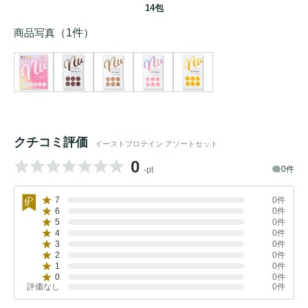
14包
商品写真
（1件）
クチコミ評価
イーストプロテイン アソートセット
0
0件
-pt
7
0件
6
0件
5
0件
4
0件
3
0件
2
0件
1
0件
0
0件
評価なし
0件