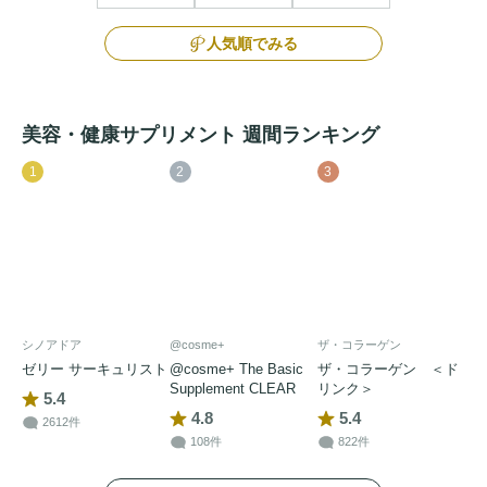
・ナイアシンは、皮膚や粘膜の健康維持を助ける栄養素で
す。

人気順でみる
・葉酸は、赤血球の形成を助ける栄養素です。葉酸は、胎児
の正常な発育に寄与する栄養素です。
美容・健康サプリメント 週間ランキング
1
2
3
シノアドア
@cosme+
ザ・コラーゲン
ゼリー サーキュリスト
@cosme+ The Basic
ザ・コラーゲン ＜ド
Supplement CLEAR
リンク＞
5.4
4.8
5.4
2612件
108件
822件