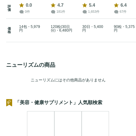
0.0
4.7
5.4
6.4
・ビタミンCは、皮膚や粘膜の健康維持を助けるとともに、
評
価
0件
181件
1,653件
67件
抗酸化作用を持つ栄養素です。

・鉄は、赤血球をつくるのに必要な栄養素です。

14包・5,979
120粒(30日
30日・5,400
90粒・5,375
価
・ビタミンB6は、たんぱく質からのエネルギーの産生と皮膚
円
分)・6,480円
円
円
格
や粘膜の健康維持を助ける栄養素です。

・ナイアシンは、皮膚や粘膜の健康維持を助ける栄養素で
す。

・葉酸は、赤血球の形成を助ける栄養素です。葉酸は、胎児
ニューリズムの商品
ニューリズムにはその他商品がありません
●栄養機能
食品
ビタミンC
、鉄、ビタミンＢ6、ナイアシン、葉酸

・ビタミンCは、皮膚や粘膜の健康維持を助けるとともに、
「美容・健康サプリメント」人気順検索
抗酸化作用を持つ栄養素です。

・鉄は、赤血球をつくるのに必要な栄養素です。

・ビタミンB6は、たんぱく質からのエネルギーの産生と皮膚
や粘膜の健康維持を助ける栄養素です。
