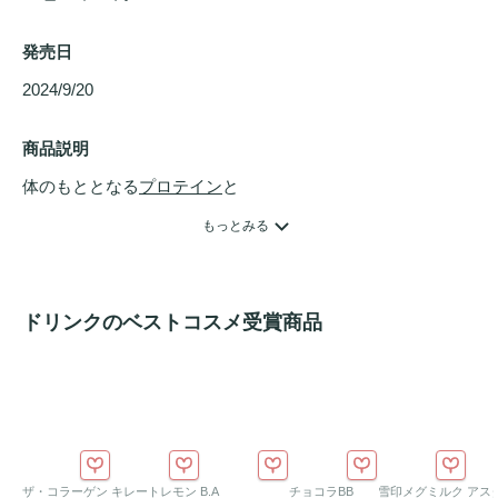
発売日
2024/9/20 
商品説明
体のもととなる
プロテイン
と

美容と健康に効果的な成分をぎゅっと詰め込んで

もっとみる
美味しく楽しめる、美容
プロテイン
●サステナブルな酵母
プロテイン
が主原料

ドリンクのベストコスメ受賞商品
主原料として配合している「酵母
プロテイン
」は、アミノ酸
スコアが非常に高いだけでなく、パンを製造するときに捨て
られていたパン酵母を原料にして作られているため、サステ
ナブルな
プロテイン
として注目されています。*イーストは
酵母の

ザ・コラーゲン
キレートレモン
B.A
チョコラBB
雪印メグミルク
アス