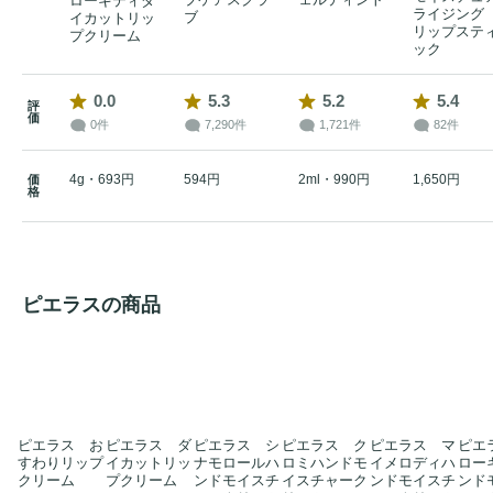
ローキティダ
ライジング
ブ
イカットリッ
リップステ
プクリーム
ック
0.0
5.3
5.2
5.4
評
価
0件
7,290件
1,721件
82件
4g・693円
594円
2ml・990円
1,650円
価
格
ピエラスの商品
ピエラス お
ピエラス ダ
ピエラス シ
ピエラス ク
ピエラス マ
ピエ
すわりリップ
イカットリッ
ナモロールハ
ロミハンドモ
イメロディハ
ロー
クリーム
プクリーム
ンドモイスチ
イスチャーク
ンドモイスチ
ンド