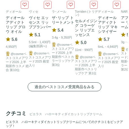
ディオール
ヴィセ
ラ･メール
Torriden (トリデ
ディオール
NAR
ン)
ディオール
ヴィセ エッ
ザ･リップ ト
ディオール
アフ
セルメイジン
アディクト
センス リッ
リートメント
アディクト
ー 
グ コラーゲ
リップ グロ
ププランパー
リップ マキ
ーム
5.4
ン リップエ
ウ オイル
シマイザー
5.1
5
ッセンス
3.4g・9,350円
5.6
5.7
5.0
5.5ml・1,430円
3g・4
@cosmeベ
(編集部調べ)
4,950円
6mL・4,840円
ストコスメアワ
@
11ml・990円
ード2026 上半
@cosmeベ
スト
@cosmeベ
@cosmeベ
期新作ベストカ
@cosmeベ
ストコスメアワ
ード2
ストコスメアワ
ストコスメアワ
ラーリップケア
ストコスメアワ
ード2025 殿堂
期新
ード2026 上半
ード2025 殿堂
第3位
ード2026 上半
入り
ラー
期新作コスメ 総
入り
期新作ベストリ
第2位
合 第10位
ップケア 第1位
過去のベストコスメ受賞商品をみる
クチコミ
ピエラス ハローキティダイカットリップクリーム
ピエラス ハローキティダイカットリップクリームについてのクチコミをピックア
ップ！