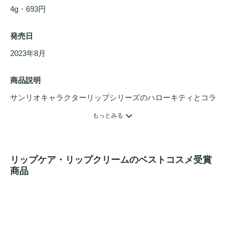
4g・693円
発売日
2023年8月 
商品説明
サンリオキャラクターリップシリーズのハローキティとコラ
ボ。スクワラン・シア脂・ヒアルロン酸※
ヒアルロン酸
もっとみる
Na・配合で唇に潤いを与えます
ハローキティ：ピーチの香り
リップケア・リップクリームのベストコスメ受賞
商品