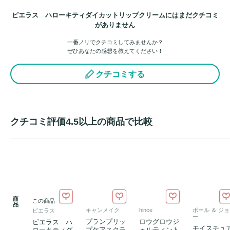
ピエラス ハローキティダイカットリップクリームにはまだクチコミ
がありません
一番ノリでクチコミしてみませんか？
ぜひあなたの感想を教えてください！
クチコミする
クチコミ評価4.5以上の商品で比較
商
この商品
品
キャンメイク
hince
ポール ＆ ジョ
ピエラス
ー
プランプリッ
ロウグロウジ
ピエラス ハ
モイスチュ
プケアスクラ
ェルティント