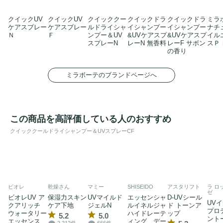
クイックUV
クイックUV
クイッククー
クイックドラ
クイックドラ
ミラ
ケアスプレー
ケアスプレー
ルドライシャ
イシャンプー
イシャンプー
ナチ
Ｎ
Ｆ
ンプー＆UV
&UVケアスプ
&UVケアスプ
イル
スプレーN
レーN 無香料
レーF サボン
スＰ
の香り
ミラボーテのブランドページへ
この商品を高評価している人のおすすめ
クイッククールドライシャンプー＆UVスプレーCF
ビオレ
乾燥さん
マミー
SHISEIDO
アスタリフト
ラ ロ
ゼ
ビオレUV ア
保湿力スキン
UVマイルド
エッセンシャ
D-UVシール
UVイ
クアリッチ
ケア下地
ジェルN
ルイネルジャ
ド トーンア
プロ
ウォータリー
ハイドレーテ
ップ
5.2
5.0
ント
エッセンス
ィング デー