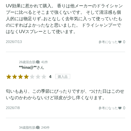
UV効果に惹かれて購入。 香りは他メーカーのドライシャン
プーに比べるとそこまで強くないです。 そして清涼感も個
人的には物足りず..おとなしく去年気に入って使っていたも
のにすればよかったなと思いました。 ドライシャンプーで
はなくUVスプレーとして使います。
2026/7/13
0
参考になった
26歳
混合肌
41件
**hina@**
さん
4
購入品
匂いもあり、この季節にぴったりですが、つけた日はこのせ
いなのかわからないけど頭皮が少し痒くなります。
2026/7/8
0
参考になった
34歳
脂性肌
240件