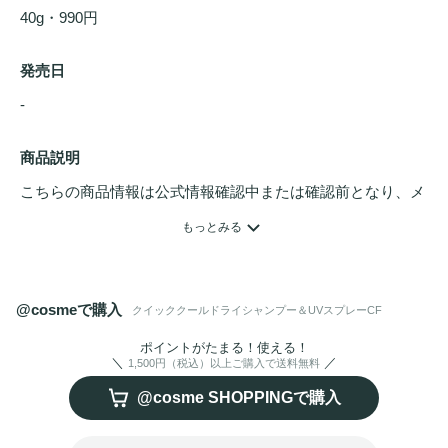
40g・990円
発売日
- 
商品説明
こちらの商品情報は公式情報確認中または確認前となり、メ
ンバーさんによる登録を含みます。詳細は
こちら
もっとみる
SPF45・PA+++
ドライ
シャンプー
の効果でサラサラ艶やかに、UVカット
@cosmeで購入
クイッククールドライシャンプー＆UVスプレーCF
SPF45、PA＋＋＋、クール効果で体感マイナス4度、頭皮か
ら全身まで清涼感を実現。

ポイントがたまる！使える！
1,500円（税込）以上ご購入で送料無料
クリアフローラルの香り。
@cosme SHOPPINGで購入