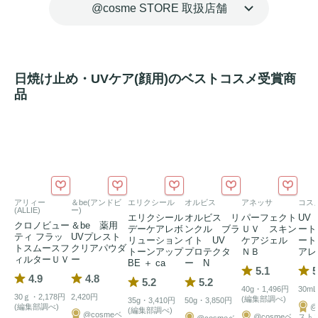
@cosme STORE 取扱店舗
日焼け止め・UVケア(顔用)のベストコスメ受賞商
品
アリィー
＆be(アンドビ
エリクシール
オルビス
アネッサ
コス
(ALLIE)
ー)
エリクシール
オルビス リ
パーフェクト
UV
クロノビュー
＆be 薬用
デーケアレボ
ンクル ブラ
ＵＶ スキン
ート
ティ フラッ
UVプレスト
リューション
イト UV
ケアジェル
ート
トスムースフ
クリアパウダ
トーンアップ
プロテクタ
ＮＢ
アレ
ィルターＵＶ
ー
BE ＋ ca
ー N
5.1
5
4.9
4.8
5.2
5.2
40g・1,496円
30mL
30ｇ・2,178円
2,420円
(編集部調べ)
35g・3,410円
50g・3,850円
(編集部調べ)
@
(編集部調べ)
@cosmeベ
@cosmeベ
スト
@cosmeベ