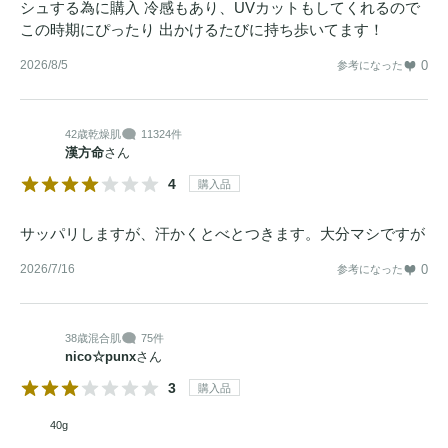
シュする為に購入 冷感もあり、UVカットもしてくれるので
この時期にぴったり 出かけるたびに持ち歩いてます！
2026/8/5
0
参考になった
42歳
乾燥肌
11324件
漢方命
さん
4
購入品
サッパリしますが、汗かくとべとつきます。大分マシですが
2026/7/16
0
参考になった
38歳
混合肌
75件
nico☆punx
さん
3
購入品
40g