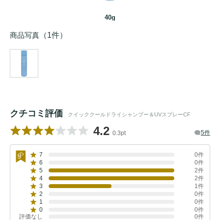
40g
商品写真
（1件）
クチコミ評価
クイッククールドライシャンプー＆UVスプレーCF
4.2
5件
0.3pt
7
0件
6
0件
5
2件
4
2件
3
1件
2
0件
1
0件
0
0件
評価なし
0件