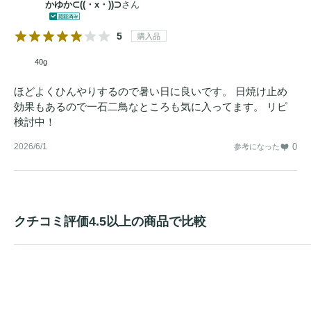
かゆか⊂((・x・))⊃
さん
5
購入品
40g
ほどよくひんやりするので暑い日に良いです。 日焼け止め
効果もあるので一石二鳥なところも気に入ってます。 リピ
検討中！
2026/6/1
0
参考になった
クチコミ評価4.5以上の商品で比較