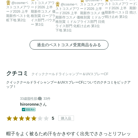
@cosmeベ
ストコスメアワ
ストコスメアワ
ード2
@cosmeベ
ストコスメアワ
ストコスメアワ
ード2026 上半
ード2026 上半
期新
ストコスメアワ
ード2026 上半
ード2026 上半
期新作コスメ 価
期新作ベスト日
焼け
ード2026 上半
期新作コスメ 価
期新作ベスト化
格別賞 ロープラ
焼け止め 第1位
期新作コスメ 価
格別賞 ミドルプ
粧下地 第2位
イス部門 パウダ
格別賞 ミドルプ
ライス部門 日焼
ー 第1位
ライス部門 化粧
け止め 第1位
下地 第1位
過去のベストコスメ受賞商品をみる
クチコミ
クイッククールドライシャンプー＆UVスプレーCF
クイッククールドライシャンプー＆UVスプレーCFについてのクチコミをピックア
ップ！
33歳
脂性肌
33件
hiroronne
さん
5
購入品
帽子をよく被るため汗をかきやすく出先でささっとリフレッ