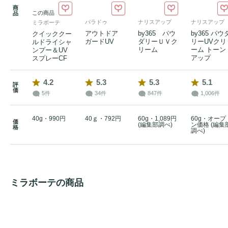
商
この商品
品
パラドゥ
ナリスアップ
ナリスアップ
ミラボーテ
アウトドア
by365 パウ
by365 パウ
クイッククー
ガードUV
ダリーＵＶク
リーUVクリ
ルドライシャ
リーム
ーム トーン
ンプー＆UV
アップ
スプレーCF
4.2
5.3
5.3
5.1
評
価
5件
34件
847件
1,006件
40g・990円
40ｇ・792円
60g・1,089円
60g・オープ
価
(編集部調べ)
ン価格 (編集
格
調べ)
ミラボーテの商品