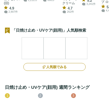
5.2
2,212件
666件
プ ロ
(旧)
クリーム
3,241件
5
4.9
4.7
4,
2,907件
262件
「日焼け止め・UVケア(顔用)」人気順検索
人気順でみる
日焼け止め・UVケア(顔用) 週間ランキング
1
2
3