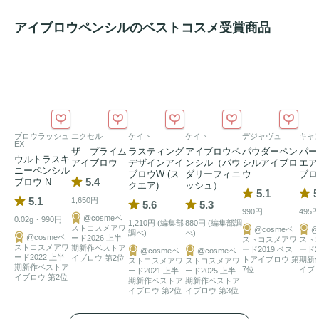
アイブロウペンシルのベストコスメ受賞商品
ブロウラッシュ
エクセル
ケイト
ケイト
デジャヴュ
キャ
EX
ザ プライム
ラスティング
アイブロウペ
パウダーペン
パー
ウルトラスキ
アイブロウ
デザインアイ
ンシル（パウ
シルアイブロ
エア
ニーペンシル
ブロウW (ス
ダリーフィニ
ウ
ブロ
5.4
ブロウ N
クエア)
ッシュ）
5.1
5
5.1
1,650円
5.6
5.3
990円
495
@cosmeベ
0.02g・990円
1,210円 (編集部
880円 (編集部調
ストコスメアワ
@cosmeベ
@
調べ)
べ)
@cosmeベ
ード2026 上半
ストコスメアワ
スト
ストコスメアワ
期新作ベストア
ード2019 ベス
ード2
@cosmeベ
@cosmeベ
ード2022 上半
イブロウ 第2位
トアイブロウ 第
期新
ストコスメアワ
ストコスメアワ
期新作ベストア
7位
イブ
ード2021 上半
ード2025 上半
イブロウ 第2位
期新作ベストア
期新作ベストア
イブロウ 第2位
イブロウ 第3位