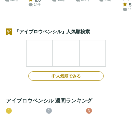
6.0
5
14件
1
「アイブロウペンシル」人気順検索
人気順でみる
アイブロウペンシル 週間ランキング
1
2
3