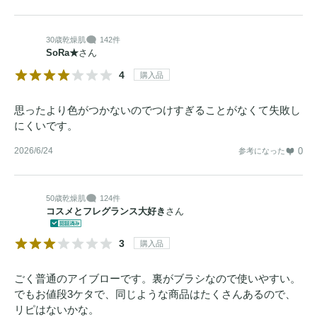
30歳
乾燥肌
142件
SoRa★
さん
4
購入品
思ったより色がつかないのでつけすぎることがなくて失敗し
にくいです。
2026/6/24
0
参考になった
50歳
乾燥肌
124件
コスメとフレグランス大好き
さん
3
購入品
ごく普通のアイブローです。裏がブラシなので使いやすい。
でもお値段3ケタで、同じような商品はたくさんあるので、
リピはないかな。