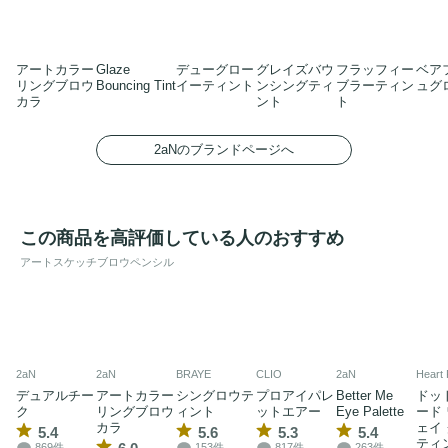
アートカラー
Glaze
デューグロー
グレイズバウ
フラッフィー
ベア
リングブロウ
Bouncing Tint
イーティント
ンシングティ
ブラーティン
ュグ
カラ
ント
ト
2aNのブランドページへ
この商品を高評価している人のおすすめ
アートスケッチブロウペンシル
2aN
2aN
BRAYE
CLIO
2aN
Heart 
デュアルチー
アートカラー
シングロウテ
プロアイパレ
Better Me
ドッ
ク
リングブロウ
ィント
ットエアー
Eye Palette
ード
カラ
ェイ
5.4
5.6
5.3
5.4
ティ
869件
153件
817件
263件