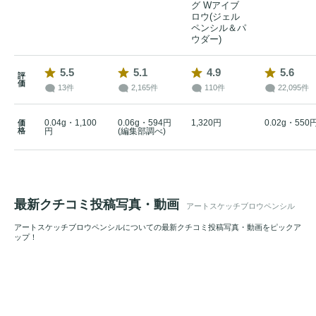
グ Wアイブ
ロウ(ジェル
ペンシル＆パ
ウダー)
5.5
5.1
4.9
5.6
評
価
13件
2,165件
110件
22,095件
0.04g・1,100
0.06g・594円
1,320円
0.02g・550
価
格
円
(編集部調べ)
最新クチコミ投稿写真・動画
アートスケッチブロウペンシル
アートスケッチブロウペンシルについての最新クチコミ投稿写真・動画をピックア
ップ！