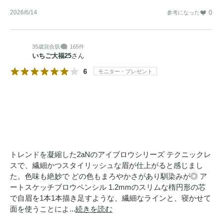
2026/6/14
0
参考になった
35歳
混合肌
165件
いちご大福25
さん
6
モニター・プレゼント
トレンドを凝縮した2aNのアイブロウシリーズ テクニックレ
スで、繊細かつスタイリッシュな眉が仕上がると感じまし
た。色味も絶妙で どの色もまろやかさがあり馴染みが◎ ア
ートスケッチブロウペンシル 1.2mmのスリムな楕円形の芯
で自眉を1本1本描き足すような、繊細なラインと、寝かせて
面を使うことによ...
続きを読む