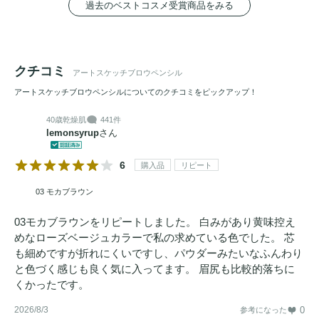
過去のベストコスメ受賞商品をみる
クチコミ
アートスケッチブロウペンシル
アートスケッチブロウペンシルについてのクチコミをピックアップ！
40歳
乾燥肌
441件
lemonsyrup
さん
6
購入品
リピート
03 モカブラウン
03モカブラウンをリピートしました。 白みがあり黄味控え
めなローズベージュカラーで私の求めている色でした。 芯
も細めですが折れにくいですし、パウダーみたいなふんわり
と色づく感じも良く気に入ってます。 眉尻も比較的落ちに
くかったです。
2026/8/3
0
参考になった