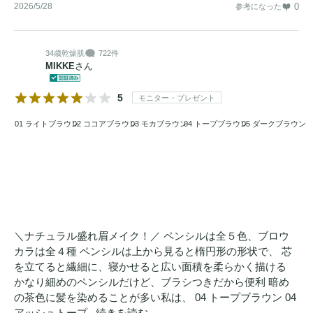
2026/5/28
0
参考になった
34歳
乾燥肌
722件
MIKKE
さん
5
モニター・プレゼント
01 ライトブラウン
02 ココアブラウン
03 モカブラウン
04 トープブラウン
05 ダークブラウン
＼ナチュラル盛れ眉メイク！／ ペンシルは全５色、ブロウ
カラは全４種 ペンシルは上から見ると楕円形の形状で、 芯
を立てると繊細に、寝かせると広い面積を柔らかく描ける
かなり細めのペンシルだけど、ブラシつきだから便利 暗め
の茶色に髪を染めることが多い私は、 04 トープブラウン 04
アッシュトープ...
続きを読む