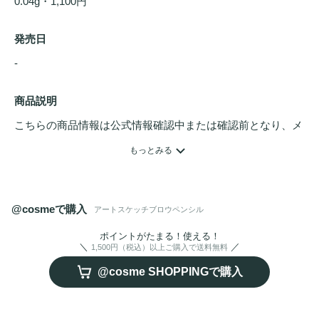
0.04g・1,100円
発売日
- 
商品説明
こちらの商品情報は公式情報確認中または確認前となり、メ
ンバーさんによる登録を含みます。詳細は
こちら
もっとみる
まるでスケッチのように、1本1本繊細なラインが描ける
アイ
ブロウペンシル
。

@cosmeで購入
アートスケッチブロウペンシル
細芯設計で眉尻まで美しく仕上がり、ナチュラルで
立体感
の
ある眉を演出します。

ポイントがたまる！使える！
1,500円（税込）以上ご購入で送料無料
するすると
描きやすい
なめらかな使用感で、初心者でも簡単
@cosme SHOPPINGで購入
に理想の美眉へ。