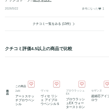
2026/5/22
1
参考になった
クチコミ一覧をみる (13件)
クチコミ評価4.5以上の商品で比較
この商品
ヴィセ
ブロウラッシュ
セザンヌ
2aN
商
品
EX
ヴィセ リシ
超細芯アイ
アートスケッ
ブロウラッシ
ェ アイブロ
ロウ
チブロウペン
ュEX ウォー
ウペンシルＳ
シル
ターストロン