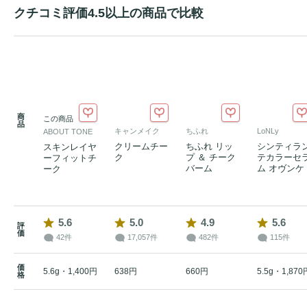
クチコミ評価4.5以上の商品で比較
商
この商品
品
キャンメイク
ちふれ
LoNLy
ABOUT TONE
クリームチー
ちふれ リッ
シンティラ
スキンレイヤ
ク
プ ＆ チーク
テカラーセ
ーフィットチ
バーム
ム オヴンケ
ーク
5.6
5.0
4.9
5.6
評
価
42件
17,057件
482件
115件
価
5.6g・1,400円
638円
660円
5.5g・1,870
格