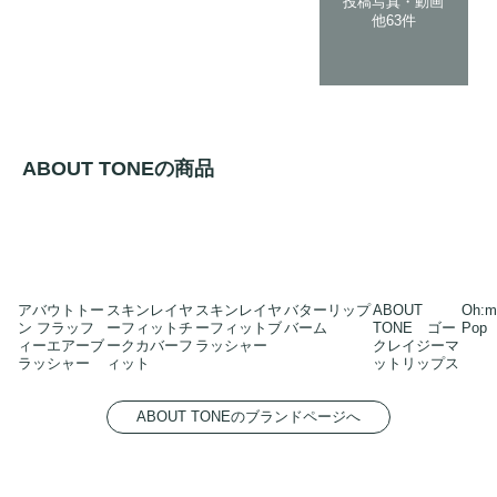
投稿写真・動画
他63件
ABOUT TONEの商品
アバウトトー
スキンレイヤ
スキンレイヤ
バターリップ
ABOUT
Oh:my
ン フラッフ
ーフィットチ
ーフィットブ
バーム
TONE ゴー
Pop
ィーエアーブ
ークカバーフ
ラッシャー
クレイジーマ
ラッシャー
ィット
ットリップス
ABOUT TONEのブランドページへ