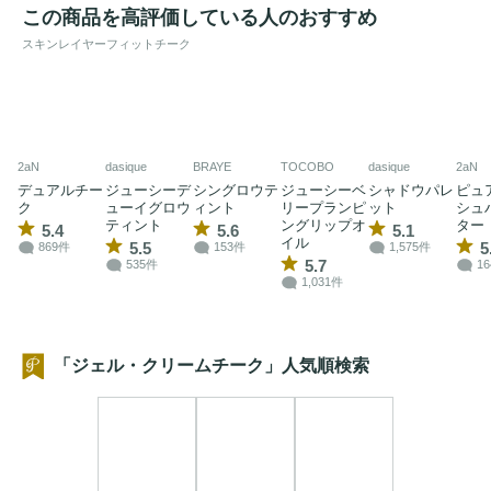
この商品を高評価している人のおすすめ
スキンレイヤーフィットチーク
2aN
dasique
BRAYE
TOCOBO
dasique
2aN
デュアルチー
ジューシーデ
シングロウテ
ジューシーベ
シャドウパレ
ピュ
ク
ューイグロウ
ィント
リープランピ
ット
シュ
ティント
ングリップオ
ター
5.4
5.6
5.1
イル
5.5
5
869件
153件
1,575件
5.7
535件
1
1,031件
「ジェル・クリームチーク」人気順検索