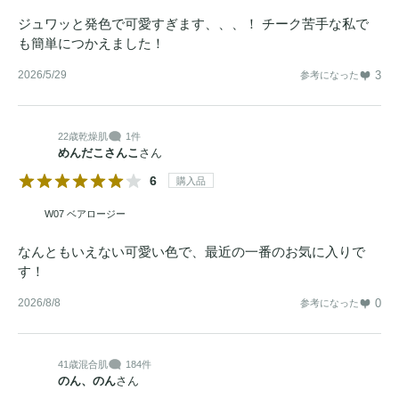
ジュワッと発色で可愛すぎます、、、！ チーク苦手な私で
も簡単につかえました！
2026/5/29
3
参考になった
22歳
乾燥肌
1件
めんだこさんこ
さん
6
購入品
W07 ベアロージー
なんともいえない可愛い色で、最近の一番のお気に入りで
す！
2026/8/8
0
参考になった
41歳
混合肌
184件
のん、のん
さん