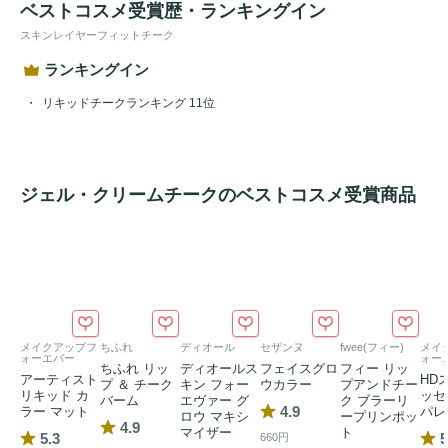
ベストコスメ受賞歴・ランキングイン
スキンレイヤーフィットチーク
ランキングイン
リキッドチークランキング 11位
ジェル・クリームチークのベストコスメ受賞商品
メイクアップフ
ちふれ
ディオール
セザンヌ
fwee(フィー)
メイ
ォーエバー
ォー
ちふれ リッ
ディオールス
フェイスグロ
フィー リッ
アーティスト
HD
プ ＆ チーク
キン フォー
ウカラー
プアンドチー
リキッド カ
ッセ
バーム
エヴァー グ
ク ブラーリ
4.9
ラー マット
パレ
ロウ マキシ
ープリンポッ
4.9
マイザー
ト
5.3
5
660円