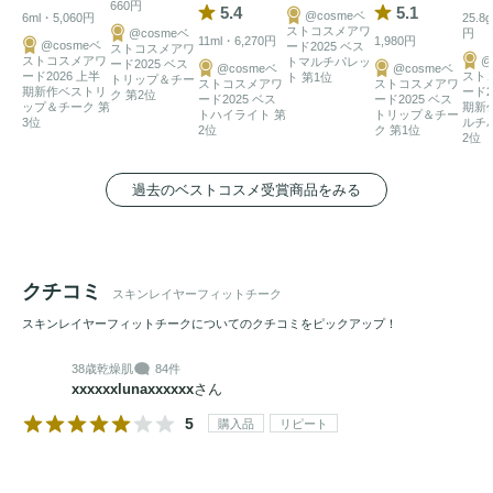
660円
5.4
5.1
@cosmeベ
6ml・5,060円
25.8
ストコスメアワ
@cosmeベ
円
11ml・6,270円
1,980円
@cosmeベ
ード2025 ベス
ストコスメアワ
ストコスメアワ
@
トマルチパレッ
ード2025 ベス
@cosmeベ
@cosmeベ
ード2026 上半
スト
ト 第1位
トリップ＆チー
ストコスメアワ
ストコスメアワ
期新作ベストリ
ード2
ク 第2位
ード2025 ベス
ード2025 ベス
ップ＆チーク 第
期新
トハイライト 第
トリップ＆チー
3位
ルチ
2位
ク 第1位
2位
過去のベストコスメ受賞商品をみる
クチコミ
スキンレイヤーフィットチーク
スキンレイヤーフィットチークについてのクチコミをピックアップ！
38歳
乾燥肌
84件
xxxxxxlunaxxxxxx
さん
5
購入品
リピート