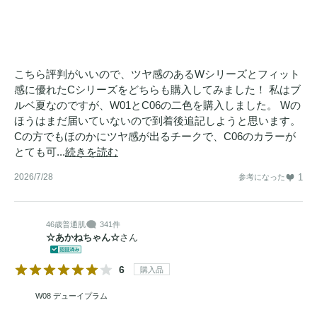
こちら評判がいいので、ツヤ感のあるWシリーズとフィット
感に優れたCシリーズをどちらも購入してみました！ 私はブ
ルベ夏なのですが、W01とC06の二色を購入しました。 Wの
ほうはまだ届いていないので到着後追記しようと思います。
Cの方でもほのかにツヤ感が出るチークで、C06のカラーが
とても可...
続きを読む
2026/7/28
1
参考になった
46歳
普通肌
341件
☆あかねちゃん☆
さん
6
購入品
W08 デューイプラム