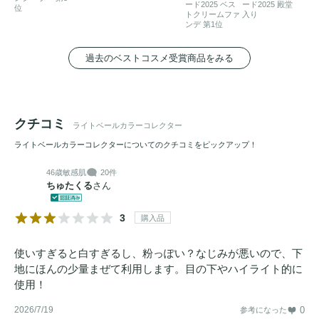
ード2025 ベス
ード2025 殿堂
位
トクリームファ
入り
ンデ 第1位
過去のベストコスメ受賞商品をみる
クチコミ
ライトベールカラーコレクター
ライトベールカラーコレクターについてのクチコミをピックアップ！
46歳
敏感肌
20件
ちゅたくる
さん
3
購入品
使いすぎると白すぎるし、粉っぽい？なじみが悪いので、下
地にほんの少量まぜて利用します。目の下やハイライト的に
使用！
2026/7/19
0
参考になった