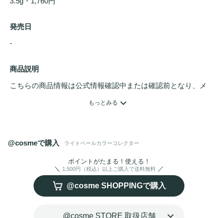
3.5g・1,760円
発売日
- 
商品説明
こちらの商品情報は公式情報確認中または確認前となり、メ
ンバーさんによる登録を含みます。詳細は
こちら
もっとみる
#Light Veil

薄く、軽やかに仕上がるシルキーベール

@cosmeで購入
ライトベールカラーコレクター
#Tone Correcting

ポイントがたまる！使える！
1,500円（税込）以上ご購入で送料無料
肌悩みに合わせて、細かくトーンを補正

@cosme SHOPPINGで購入
※補色理論に基づき、色ムラを自然に整えて澄んだ肌印象に
導きます

@cosme STORE 取扱店舗