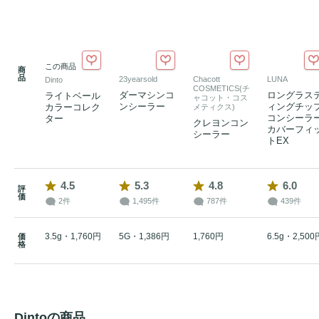
この商品
商
品
23yearsold
Chacott
LUNA
Dinto
COSMETICS(チ
ダーマシンコ
ロングラス
ライトベール
ャコット・コス
ンシーラー
ィングチッ
カラーコレク
メティクス)
コンシーラ
ター
クレヨンコン
カバーフィ
シーラー
トEX
4.5
5.3
4.8
6.0
評
価
2件
1,495件
787件
439件
3.5g・1,760円
5G・1,386円
1,760円
6.5g・2,500
価
格
Dintoの商品