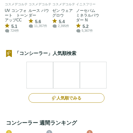
コスメデコルテ
コスメデコルテ
コスメデコルテ
イニスフリー
UV コンフォ
ルース パウ
ゼン ウェア
ノーセバム
ート トーン
ダー
グロウ
ミネラルパウ
アップCC
ダー N
5.6
5.4
5.1
5.2
11,357件
2,395件
724件
5,367件
「コンシーラー」人気順検索
人気順でみる
コンシーラー 週間ランキング
1
2
3