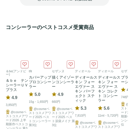
#Long Lasting

メイクの浮きや崩れを防ぐ、持続力の高い補正効果
コンシーラーのベストコスメ受賞商品
＆be(アンドビ
tfit
セザンヌ
ディオール
ディオール
セザ
ー)
カバーアップ
描くアイゾー
ディオールス
ディオールス
ブラ
＆ｂｅ テン
プロコンシー
ンコンシーラ
キン フォー
キン フォー
ーシ
シーラーＵＶ
ラー
ー
エヴァー ス
エヴァー ス
4
プラス
キン パーフ
キン コレク
5.0
4.9
ェクト ステ
ト コンシー
4.9
748
ィック
ラー
15g・1,650円
660円
@
3,850円
5.3
5.6
スト
@cosmeベ
@cosmeベ
@cosmeベ
ード2
ストコスメアワ
ストコスメアワ
7,810円
11ml・5,720円
ストコスメアワ
期新
ード2025 ベス
ード2025 ベス
ード2026 上半
ンシ
トコンシーラー
ト涙袋メイク 第
@cosmeベ
@cosmeベ
期新作ベストコ
位
第3位
3位
ストコスメアワ
ストコスメアワ
ンシーラー 第3