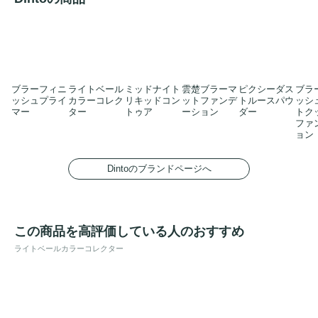
ブラーフィニ
ライトベール
ミッドナイト
雲楚ブラーマ
ピクシーダス
ブラ
ッシュプライ
カラーコレク
リキッドコン
ットファンデ
トルースパウ
ッシ
マー
ター
トゥア
ーション
ダー
トク
ファ
ョン
Dintoのブランドページへ
この商品を高評価している人のおすすめ
ライトベールカラーコレクター