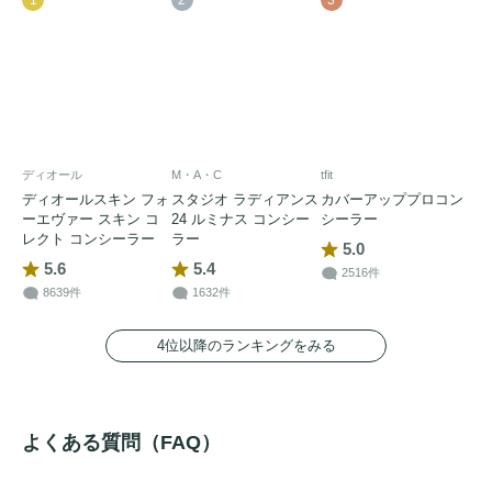
ディオール
M・A・C
tfit
ディオールスキン フォ
スタジオ ラディアンス
カバーアッププロコン
ーエヴァー スキン コ
24 ルミナス コンシー
シーラー
レクト コンシーラー
ラー
5.0
5.6
5.4
2516件
8639件
1632件
4位以降のランキングをみる
よくある質問（FAQ）