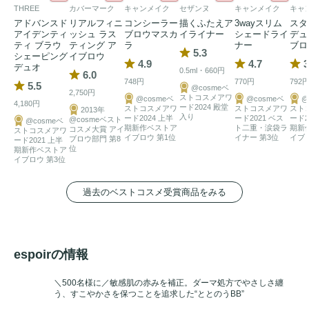
THREE
カバーマーク
キャンメイク
セザンヌ
キャンメイク
キャ
アドバンスド
リアルフィニ
コンシーラー
描くふたえア
3wayスリム
スタ
アイデンティ
ッシュ ラス
ブロウマスカ
イライナー
シェードライ
デュ
ティ ブラウ
ティング ア
ラ
ナー
ブロ
5.3
シェーピング
イブロウ
4.9
4.7
3
デュオ
0.5ml・660円
6.0
748円
770円
792
5.5
@cosmeベ
2,750円
ストコスメアワ
@cosmeベ
@cosmeベ
@
4,180円
ード2024 殿堂
ストコスメアワ
ストコスメアワ
スト
2013年
入り
ード2024 上半
ード2021 ベス
ード2
@cosmeベスト
@cosmeベ
期新作ベストア
ト二重・涙袋ラ
期新
コスメ大賞 アイ
ストコスメアワ
イブロウ 第1位
イナー 第3位
イブ
ブロウ部門 第8
ード2021 上半
位
期新作ベストア
イブロウ 第3位
過去のベストコスメ受賞商品をみる
espoirの情報
＼500名様に／敏感肌の赤みを補正。ダーマ処方でやさしさ纏
う、すこやかさを保つことを追求した“ととのうBB”