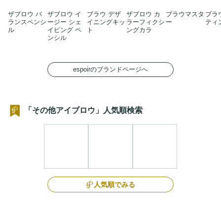
ザブロウ バ
ザブロウ イ
ブラウ デザ
ザブロウ カ
ブラウマスタ
ブラ
ランスペンシ
ージー シェ
イニングキッ
ラーフィクシ
ー
ティ
ル
イピング ペ
ト
ングカラ
ンシル
espoirのブランドページへ
「その他アイブロウ」人気順検索
人気順でみる