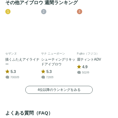
その他アイブロウ 週間ランキング
1
2
3
セザンヌ
サナ ニューボーン
Fujiko（フジコ）
描くふたえアイライナ
シューティングリキッ
眉ティントADV
ー
ドアイブロウ
4.9
5.3
5.3
502件
7000件
728件
4位以降のランキングをみる
よくある質問（FAQ）