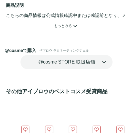
商品説明
こちらの商品情報は公式情報確認中または確認前となり、メ
ンバーさんによる登録を含みます。詳細は
こちら
もっとみる
眉毛を立ち上げて毛流れをホールド。透明ジェルで存在感の
ある毛流れに整えます。
@cosmeで購入
ザブロウ ラミネーティングジェル
@cosme STORE 取扱店舗
その他アイブロウのベストコスメ受賞商品