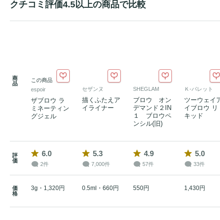
クチコミ評価4.5以上の商品で比較
商
この商品
品
セザンヌ
SHEGLAM
Ｋ-パレット
espoir
描くふたえア
ブロウ オン
ツーウェイ
ザブロウ ラ
イライナー
デマンド２IN
イブロウ リ
ミネーティン
１ ブロウペ
キッド
グジェル
ンシル(旧)
6.0
5.3
4.9
5.0
評
価
2件
7,000件
57件
33件
3g・1,320円
0.5ml・660円
550円
1,430円
価
格