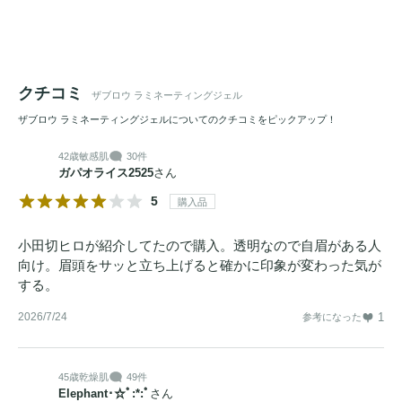
クチコミ
ザブロウ ラミネーティングジェル
ザブロウ ラミネーティングジェルについてのクチコミをピックアップ！
42歳
敏感肌
30件
ガパオライス2525
さん
5
購入品
小田切ヒロが紹介してたので購入。透明なので自眉がある人
向け。眉頭をサッと立ち上げると確かに印象が変わった気が
する。
2026/7/24
1
参考になった
45歳
乾燥肌
49件
Elephant･☆ﾟ:*:ﾟ
さん