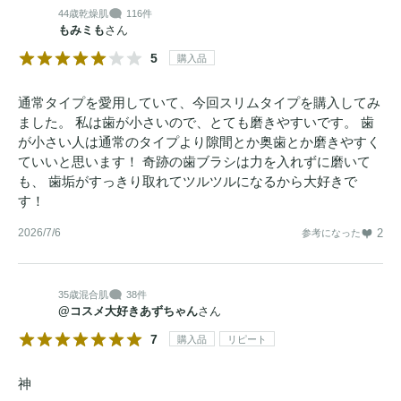
44歳
乾燥肌
116件
もみミも
さん
5
購入品
通常タイプを愛用していて、今回スリムタイプを購入してみ
ました。 私は歯が小さいので、とても磨きやすいです。 歯
が小さい人は通常のタイプより隙間とか奥歯とか磨きやすく
ていいと思います！ 奇跡の歯ブラシは力を入れずに磨いて
も、 歯垢がすっきり取れてツルツルになるから大好きで
す！
2026/7/6
2
参考になった
35歳
混合肌
38件
@コスメ大好きあずちゃん
さん
7
購入品
リピート
神