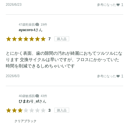
2026/6/23
1
参考になった
47歳
乾燥肌
19件
ayacoro-t
さん
7
購入品
とにかく表面、歯の隙間の汚れが綺麗におちてツルツルにな
ります 交換サイクルは早いですが、フロスにかかっていた
時間を削減できるしめちゃいいです
2026/6/3
1
参考になった
40歳
敏感肌
43件
ひまわり_sf
さん
3
購入品
クリアブラック