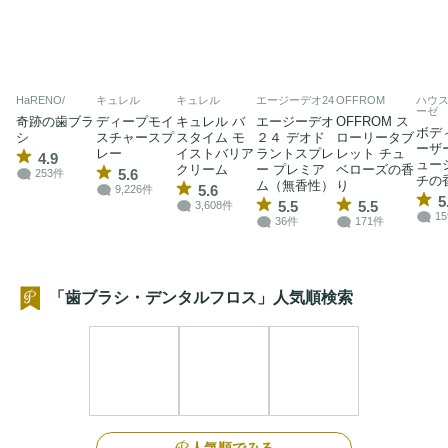
HaRENO/
キュレル
キュレル
エージーデオ24
OFFROM
ハウス
ーゼ
奇跡の歯ブラ
ディープモイ
キュレル バ
エージーデオ
OFFROM ス
ボデ
シ
スチャースプ
スタイム モ
２４ デオド
ローリータブ
ーザー
レー
イストバリア
ラントスプレ
レット チュ
4.9
ュー
クリーム
ー プレミア
ベローズの香
5.6
253件
チの
ム（無香性）
り
5.6
9,226件
5
5.5
5.5
3,608件
1
36件
171件
「歯ブラシ・デンタルフロス」人気順検索
人気順でみる