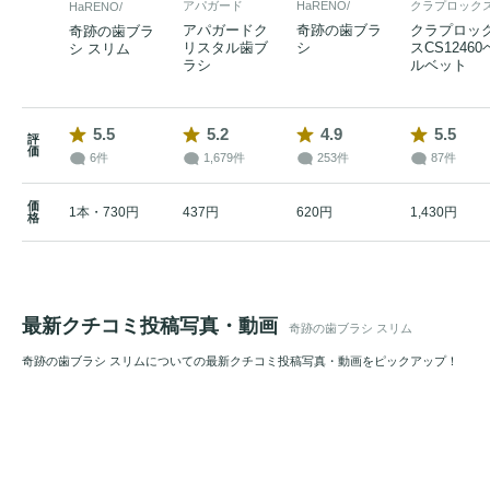
アパガード
HaRENO/
クラプロック
HaRENO/
アパガードク
奇跡の歯ブラ
クラプロッ
奇跡の歯ブラ
リスタル歯ブ
シ
スCS12460
シ スリム
ラシ
ルベット
5.5
5.2
4.9
5.5
評
価
6件
1,679件
253件
87件
価
1本・730円
437円
620円
1,430円
格
最新クチコミ投稿写真・動画
奇跡の歯ブラシ スリム
奇跡の歯ブラシ スリムについての最新クチコミ投稿写真・動画をピックアップ！