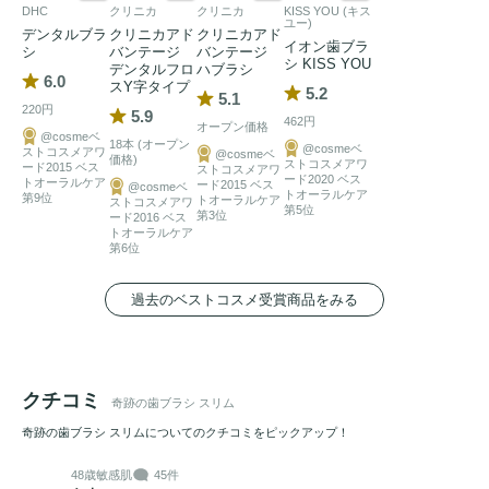
DHC
クリニカ
クリニカ
KISS YOU (キス
ユー)
デンタルブラ
クリニカアド
クリニカアド
イオン歯ブラ
シ
バンテージ
バンテージ
シ KISS YOU
デンタルフロ
ハブラシ
6.0
スY字タイプ
5.2
5.1
220円
5.9
462円
オープン価格
@cosmeベ
18本 (オープン
@cosmeベ
ストコスメアワ
@cosmeベ
価格)
ストコスメアワ
ード2015 ベス
ストコスメアワ
ード2020 ベス
トオーラルケア
ード2015 ベス
@cosmeベ
トオーラルケア
第9位
トオーラルケア
ストコスメアワ
第5位
第3位
ード2016 ベス
トオーラルケア
第6位
過去のベストコスメ受賞商品をみる
クチコミ
奇跡の歯ブラシ スリム
奇跡の歯ブラシ スリムについてのクチコミをピックアップ！
48歳
敏感肌
45件