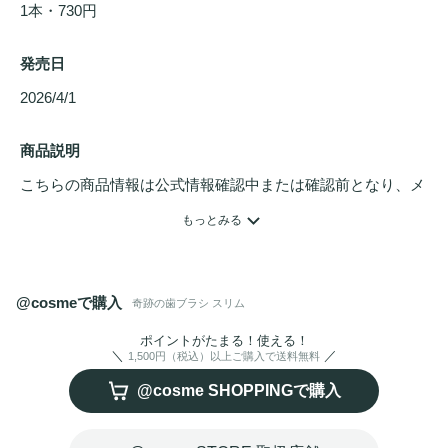
1本・730円
発売日
2026/4/1 
商品説明
こちらの商品情報は公式情報確認中または確認前となり、メ
ンバーさんによる登録を含みます。詳細は
こちら
もっとみる
薄型ヘッドで奥歯のスキマ磨き！奥歯の奥まで隅々と届きま
す。
@cosmeで購入
奇跡の歯ブラシ スリム
ポイントがたまる！使える！
1,500円（税込）以上ご購入で送料無料
@cosme SHOPPINGで購入