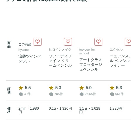
商
この商品
品
ヒロインメイク
too cool for
エクセル
hyalme
school
ソフトディフ
ニュアンス
涙袋ツインペ
アートクラス
ァイン クリ
ル ペンシル
ンシル
フロッタージ
ームペンシル
ライナー
ュペンシル
5.5
5.3
5.0
5.3
評
価
30件
705件
2,065件
561件
2mm・1,980
0.1g・1,320円
1.1ｇ・1,628
1,320円
価
格
円
円