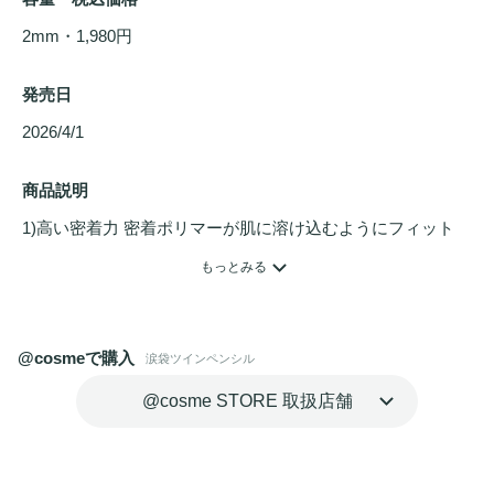
2mm・1,980円
発売日
2026/4/1 
商品説明
1)高い密着力 密着ポリマーが肌に溶け込むようにフィット 

2)
描きやすい
 とろけるような描き心地で見たままのカラーが
もっとみる
発色 

3)長時間キープ 
ウォータープルーフ
処方高い持続力で仕上が
りキープ 

@cosmeで購入
涙袋ツインペンシル
4)美容成分配合 アルガンオイル 、 シアバター、
セラミド
@cosme STORE 取扱店舗