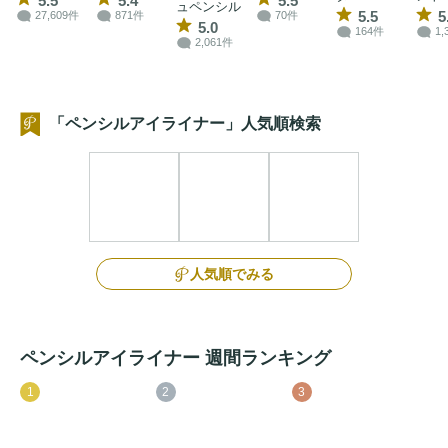
5.5
5.4
5.5
ュペンシル
5.5
5
27,609件
871件
70件
5.0
164件
1,
2,061件
「ペンシルアイライナー」人気順検索
人気順でみる
ペンシルアイライナー 週間ランキング
1
2
3