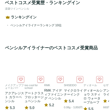
ベストコスメ受賞歴・ランキングイン
涙袋ツインペンシル
ランキングイン
ペンシルアイライナーランキング 10位
ペンシルアイライナーのベストコスメ受賞商品
メイクアップフ
too cool for
RMK
SHISEIDO
ディオール
セザ
ォーエバー
school
RMK アイデ
マイクロライ
ディオールシ
アン
アクアレジス
アートクラス
ィファイニン
ナーインク
ョウ スティ
ライ
ト カラーペ
フロッタージ
グ ペンシル
ロ ウォータ
5.4
4
ンシル
ュペンシル
ープルーフ
5.2
5.3
5.0
0.08g・3,850円
660
5.5