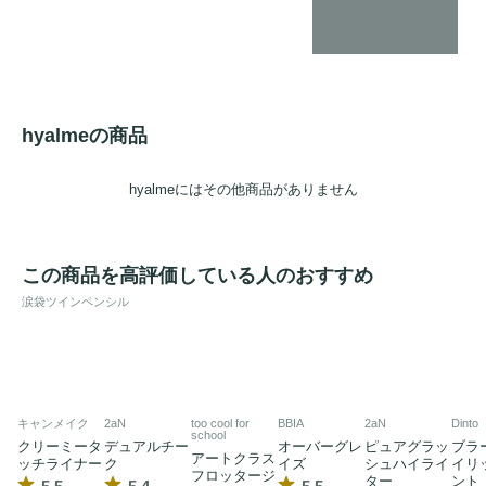
hyalmeの商品
hyalmeにはその他商品がありません
この商品を高評価している人のおすすめ
涙袋ツインペンシル
キャンメイク
2aN
too cool for
BBIA
2aN
Dinto
school
クリーミータ
デュアルチー
オーバーグレ
ピュアグラッ
ブラ
アートクラス
ッチライナー
ク
イズ
シュハイライ
イリ
フロッタージ
ター
ント