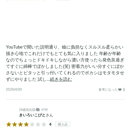
YouTubeで聞いた説明通り、瞼に負担なくスルスル柔らかい
描き心地でこれだけでもとても気に入りました 年齢が年齢
なのでちょっとドキドキしながら濃い方使ったら発色良過ぎ
てすぐに綿棒でぼかしました(笑) 密着力がいい分すぐにぼか
さないとピタッと引っ付いてくれるのでボカシはモタモタせ
ずにやりました 試し...
続きを読む
2026/4/30
6
参考になった
29歳
混合肌
47件
きいろいこびと
さん
4
購入品