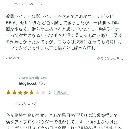
ナチュラルベージュ
涙袋ライナーは影ライナーも含めてこれまで、シピシピ、
BBIA、セザンヌなど色々試してきましたが、一番肌への摩
擦が少なく、滑らかに描けると思っています。 涙袋ライナ
ーって夕方になるとポツポツと汚く見えるものもあり、選ぶ
のが難しかったんですが、こちらは夕方になっても綺麗にキ
ープできています。水平に描くと...
続きを読む
2026/7/18
2
参考になった
23歳
敏感肌
48件
htdghccsti
さん
5
購入品
ぷっくりピンク
色が絶妙で良いです。これで黒目の下辺りの涙袋を描いて、
横をアイブロウパウダーでぼかしてます。つけまをつけた
り、ガッツリメイクの日は全部これで涙袋を描いてます！夕