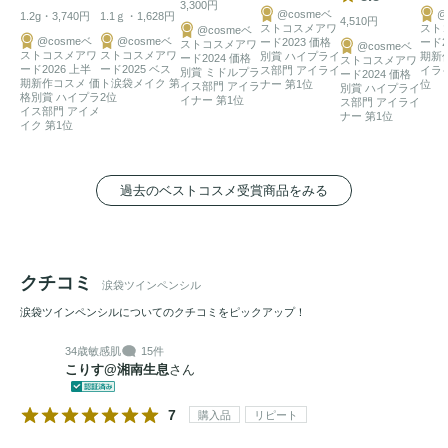
3,300円
@cosmeベ
@
1.2g・3,740円
1.1ｇ・1,628円
4,510円
ストコスメアワ
スト
@cosmeベ
@cosmeベ
@cosmeベ
ード2023 価格
ード2
ストコスメアワ
@cosmeベ
ストコスメアワ
ストコスメアワ
別賞 ハイプライ
期新
ード2024 価格
ストコスメアワ
ード2026 上半
ード2025 ベス
ス部門 アイライ
イラ
別賞 ミドルプラ
ード2024 価格
期新作コスメ 価
ト涙袋メイク 第
ナー 第1位
位
イス部門 アイラ
別賞 ハイプライ
格別賞 ハイプラ
2位
イナー 第1位
ス部門 アイライ
イス部門 アイメ
ナー 第1位
イク 第1位
過去のベストコスメ受賞商品をみる
クチコミ
涙袋ツインペンシル
涙袋ツインペンシルについてのクチコミをピックアップ！
34歳
敏感肌
15件
こりす@湘南生息
さん
7
購入品
リピート