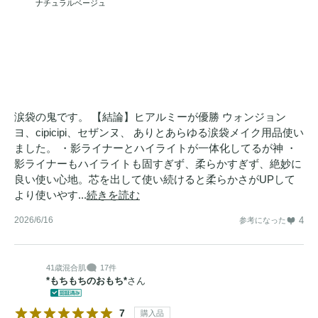
ナチュラルベージュ
涙袋の鬼です。 【結論】ヒアルミーが優勝 ウォンジョン
ヨ、cipicipi、セザンヌ、 ありとあらゆる涙袋メイク用品使い
ました。 ・影ライナーとハイライトが一体化してるが神 ・
影ライナーもハイライトも固すぎず、柔らかすぎず、絶妙に
良い使い心地。芯を出して使い続けると柔らかさがUPして
より使いやす...
続きを読む
2026/6/16
4
参考になった
41歳
混合肌
17件
*もちもちのおもち*
さん
7
購入品