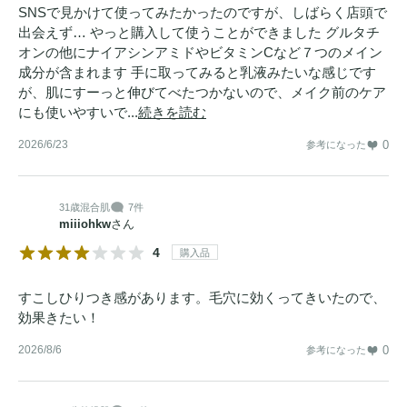
SNSで見かけて使ってみたかったのですが、しばらく店頭で
出会えず… やっと購入して使うことができました グルタチ
オンの他にナイアシンアミドやビタミンCなど７つのメイン
成分が含まれます 手に取ってみると乳液みたいな感じです
が、肌にすーっと伸びてべたつかないので、メイク前のケア
にも使いやすいで...
続きを読む
2026/6/23
0
参考になった
31歳
混合肌
7件
miiiohkw
さん
4
購入品
すこしひりつき感があります。毛穴に効くってきいたので、
効果きたい！
2026/8/6
0
参考になった