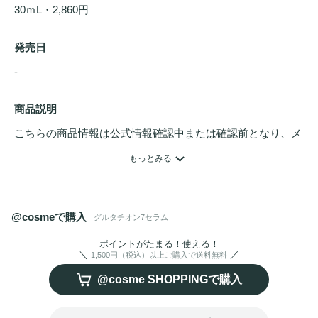
30ｍL・2,860円
発売日
- 
商品説明
こちらの商品情報は公式情報確認中または確認前となり、メ
ンバーさんによる登録を含みます。詳細は
こちら
もっとみる
べたつかずに
低刺激
かつ高効能なセラムを実現

・高効能成分を15％以上配合

@cosmeで購入
グルタチオン7セラム
・べたつかず素早く浸透※2

・manyo独自開発の99％高純度の「無臭グルタチオン※1」
ポイントがたまる！使える！
1,500円（税込）以上ご購入で送料無料
を採用

@cosme SHOPPINGで購入
・高分子グルタチオン※1のナノプロセスで肌の奥※2までケ
ア
