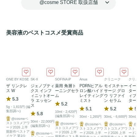
@cosme STORE 取扱店舗
※1香料 ※2角質層まで
美容液のベストコスメ受賞商品
ONE BY KOSE
SK-II
SOFINA iP
Anua
クリニーク
クリ
ザ リンクレ
ジェノプティ
薬用 角層ト
PDRNヒアル
モイスチャー
イー
ス W
クス インフ
ーニングセラ
ロン酸ハイド
サージ グロ
ター
ィニットオー
ム
レイティング
ウ リファイ
ィブ
5.3
ラ エッセン
ミスト
ン セラム
ター
5.2
ス
5g・1,815円 (編
5.1
5.2
5
集部調べ)
10ml・2,420円
5.8
(編集部調べ)
30ml・1,265円
30mL・6,600円
30mL
@cosmeベ
30ml・22,000円
ストコスメアワ
@cosmeベ
@cosmeベ
@cosmeベ
@
(編集部調べ)
ード2026 上半
ストコスメアワ
ストコスメアワ
ストコスメアワ
スト
期新作ベストア
ード2026 上半
ード2026 上半
ード2026 上半
ード2
@cosmeベ
イケア 第1位
期新作ベスト美
期新作コスメ 総
期新作ベスト美
期新