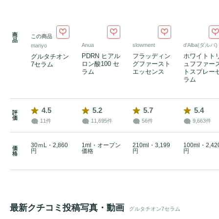
商
この商品
品
Anua
slowment
d'Alba(ダルバ)
manyo
PDRN ヒアル
フラッディン
ホワイトト
グルタチオン
ロン酸100 セ
グファースト
ュフファー
7セラム
ラム
エッセンス
トスプレー
ラム
4.5
5.2
5.7
5.4
評
価
11件
11,695件
56件
9,663件
30ｍL・2,860
1ml・オープン
210ml・3,199
100ml・2,42
価
円
価格
円
円
格
最新クチコミ投稿写真・動画
グルタチオン7セラム