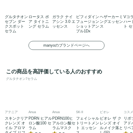
グルタチオン
ロータス ポ
ガラク ナイ
ビフィダイン
ヘザーカーミ
Vコ
セブン ダー
ア タイトニ
アシン 3.0 エ
フュージョン
ングエッセン
ハー
クスポット
ング セラム
ッセンス
ショットアン
ス
ト 
セラム
プル1Dx
manyoのブランドページへ
この商品を高評価している人のおすすめ
グルタチオン7セラム
アテニア
Anua
Anua
SK-II
ビオレ
コス
スキンクリア
PDRN ヒアル
PDRN100ヒ
フェイシャル
ビオレ ザ ク
リポ
クレンズ オ
ロン酸100 セ
アルロン酸セ
トリートメン
レンズ オイ
アド
イル アロマ
ラム
ラムマスク
ト エッセン
ルメイク落と
リペ
タイプ リフ
ス
し(旧)