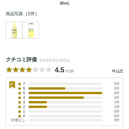
30ｍL
商品写真
（1件）
クチコミ評価
グルタチオン7セラム
4.5
11件
0.5pt
7
0件
6
2件
5
4件
4
3件
3
1件
2
1件
1
0件
0
0件
評価なし
0件