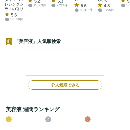
5.2
5.3
5
レシングシト
5.6
4.8
11,683件
7,224件
17
ラスの香り
39,416件
1,795件
5.6
17,350件
「美容液」人気順検索
人気順でみる
美容液 週間ランキング
1
2
3