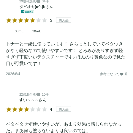
29歳
乾燥肌
34件
タピオカ(o^-)b
さん
5
購入品
30ｍL
30ｍL
トナーと一緒に使っています！ さらっとしていてベタつき
がなく軽めなので使いやすいです！ とろみがありすぎず軽
すぎず丁度いいテクスチャーです♪ ほんのり黄色なので見た
目が可愛いです！
2026/8/4
0
参考になった
22歳
混合肌
10件
すい～～～
さん
4
購入品
ベタベタせず使いやすいが、あまり効果は感じられなかっ
た。まあ何も塗らないよりは良いのでは。