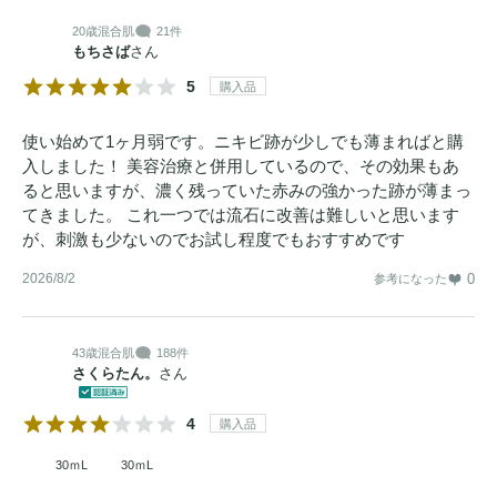
20歳
混合肌
21件
もちさば
さん
5
購入品
使い始めて1ヶ月弱です。ニキビ跡が少しでも薄まればと購
入しました！ 美容治療と併用しているので、その効果もあ
ると思いますが、濃く残っていた赤みの強かった跡が薄まっ
てきました。 これ一つでは流石に改善は難しいと思います
が、刺激も少ないのでお試し程度でもおすすめです
2026/8/2
0
参考になった
43歳
混合肌
188件
さくらたん。
さん
4
購入品
30ｍL
30ｍL