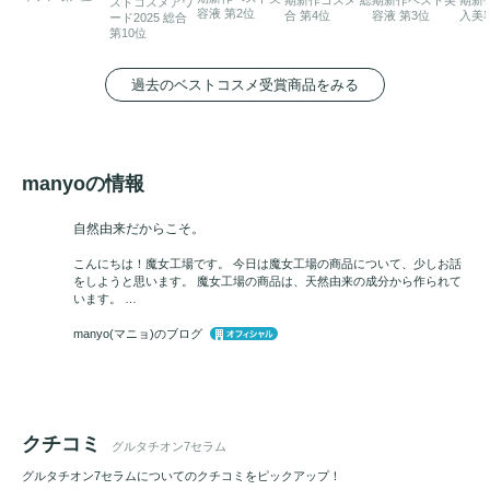
ストコスメアワ
容液 第2位
合 第4位
容液 第3位
入美
ード2025 総合
第10位
過去のベストコスメ受賞商品をみる
manyoの情報
自然由来だからこそ。
こんにちは！魔女工場です。 今日は魔女工場の商品について、少しお話
をしようと思います。 魔女工場の商品は、天然由来の成分から作られて
います。 …
manyo(マニョ)のブログ
クチコミ
グルタチオン7セラム
グルタチオン7セラムについてのクチコミをピックアップ！