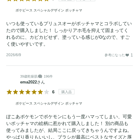
ポケピース スペシャルデザイン ポッチャマ
いつも使っているプリュスオーがポッチャマとコラボしてい
たので購入しました！ しっかりアホ毛を抑えて固まってく
れるのに、カピカピせず、塗っている感じが0なので、すご
く使いやすいです。
2026/6/9
1
参考になった
39歳
乾燥肌
196件
ema2022
さん
6
購入品
ポケピース スペシャルデザイン ポッチャマ
ぽこあポケモンでポケモンにもう一度ハマってしまい、可愛
いポッチャマの絵柄に惹かれて購入しました！ 別の商品も
使ってみましたが、結局ここに戻ってきちゃうんですよね。
やっぱり香りもいいし、ブラシが最高にベストなサイズと厚