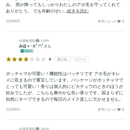
み。 雨が降ってもしっかりわたしのアホ毛を守ってくれて
ありがとう。 でも年齢のせい...
続きを読む
2026/6/5
0
参考になった
45歳
敏感肌
114件
みほ＋･☆ﾟ:*:ﾟ
さん
4
購入品
リピート
ポッチャマが可愛い！機能性はバッチリです アホ毛がキレ
イに収まるので重宝しています。パッケージがポッチャマで
とっても可愛い！香りは個人的にピカチュウのときのほうが
好みでしたが、こちらも爽やかな良い香りです。固まらずに
自然にキープできるので毎日のメイク直しに欠かせません。
2026/8/3
0
参考になった
41歳
普通肌
161件