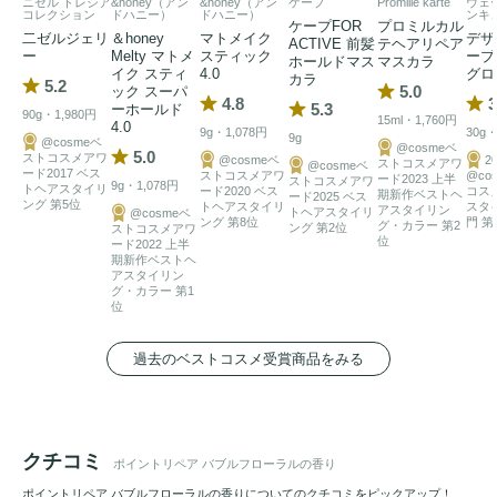
ニゼル ドレシア
&honey（アン
&honey（アン
ケープ
Promille karte
ウェ
コレクション
ドハニー）
ドハニー）
ンキ
ケープFOR
プロミルカル
二ゼルジェリ
＆honey
マトメイク
デザ
ACTIVE 前髪
テヘアリペア
ー
Melty マトメ
スティック
ーブ
ホールドマス
マスカラ
イク スティ
4.0
グロ
カラ
5.2
5.0
ック スーパ
4.8
3
5.3
ーホールド
90g・1,980円
15ml・1,760円
4.0
9g・1,078円
30g・
9g
@cosmeベ
@cosmeベ
5.0
ストコスメアワ
@cosmeベ
2
ストコスメアワ
@cosmeベ
ード2017 ベス
ストコスメアワ
@co
ード2023 上半
ストコスメアワ
9g・1,078円
トヘアスタイリ
ード2020 ベス
コス
期新作ベストヘ
ード2025 ベス
ング 第5位
トヘアスタイリ
スタ
アスタイリン
トヘアスタイリ
@cosmeベ
ング 第8位
門 第
グ・カラー 第2
ング 第2位
ストコスメアワ
位
ード2022 上半
期新作ベストヘ
アスタイリン
グ・カラー 第1
位
過去のベストコスメ受賞商品をみる
クチコミ
ポイントリペア バブルフローラルの香り
ポイントリペア バブルフローラルの香りについてのクチコミをピックアップ！