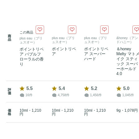
この商品
商
plus eau（プリ
plus eau（プリ
&honey（アン
plus eau（プリ
品
ュスオー）
ュスオー）
ドハニー）
ュスオー）
ポイントリペ
ポイントリペ
＆honey
ポイントリペ
ア
ア スーパー
Melty マト
ア バブルフ
ハード
イク スティ
ローラルの香
ック スーパ
り
ーホールド
4.0
5.5
5.4
5.2
5.0
評
価
16件
4,758件
1,456件
1,045件
10ml・1,210
10ml・1,210
10ml・1,210
9g・1,078円
価
格
円
円
円