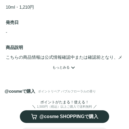
10ml・1,210円
発売日
- 
商品説明
こちらの商品情報は公式情報確認中または確認前となり、メ
ンバーさんによる登録を含みます。詳細は
こちら
もっとみる
アホ毛や乱れ髪をひと塗りでサっと落ち着かせて整える、ジ
ェル状のまとめ髪
スタイリング
。

@cosmeで購入
ポイントリペア バブルフローラルの香り
気になる部分を少し浮かせ気味にサッと撫でるだけ、ブラシ
についているジェル状の保湿ケア成分が乱れた髪を周りの長
ポイントがたまる！使える！
1,500円（税込）以上ご購入で送料無料
い髪と馴染ませて、自然と分け目やまとめ髪を整えて
サロン
@cosme SHOPPINGで購入
級の仕上がりに。アホ毛やおくれ毛、パサつきもスッと抑え