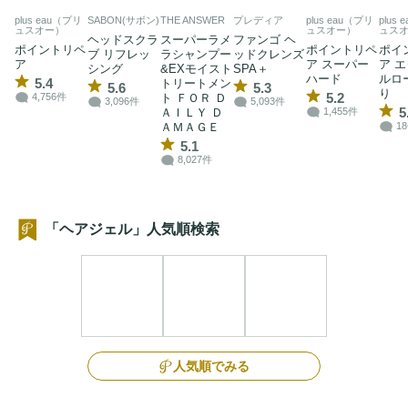
plus eau（プリ
SABON(サボン)
THE ANSWER
プレディア
plus eau（プリ
plus
ュスオー）
ュスオー）
ュス
ヘッドスクラ
スーパーラメ
ファンゴ ヘ
ポイントリペ
ポイントリペ
ポイ
ブ リフレッ
ラシャンプー
ッドクレンズ
ア
ア スーパー
ア 
シング
&EXモイスト
SPA＋
ハード
ルロ
5.4
トリートメン
5.6
5.3
り
5.2
ト ＦＯＲ Ｄ
4,756件
3,096件
5,093件
5
ＡＩＬＹ Ｄ
1,455件
ＡＭＡＧＥ
1
5.1
8,027件
「ヘアジェル」人気順検索
人気順でみる