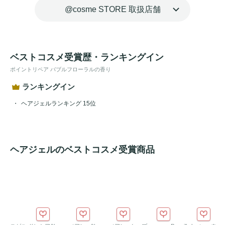
マスカラ
形状なので手を汚さずに使えて、ポーチにも入るサ
@cosme STORE 取扱店舗
イズなので持ち運びも便利。

一般的なアイメイク用
マスカラ
よりも大型なブラシを採用
し、ひと塗りで広い面積をカバーできて髪にひっかかりにく
ベストコスメ受賞歴・ランキングイン
く狙った乱れ髪を整えます。

ワックス状のもので仕上げた際になりがちな塗った箇所だけ
ポイントリペア バブルフローラルの香り
がベタっと重い仕上りになることもなく、自然な形の整う髪
ランキングイン
へ。

ヘアジェルランキング 15位
バブルフローラルの香り
ヘアジェルのベストコスメ受賞商品