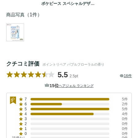
ポケピース スペシャルデザイン ポッチャマ
商品写真
（1件）
クチコミ評価
ポイントリペア バブルフローラルの香り
5.5
16件
2.5pt
15位
ヘアジェル ランキング
7
5件
6
2件
5
5件
4
4件
3
0件
2
0件
1
0件
0
0件
評価なし
0件