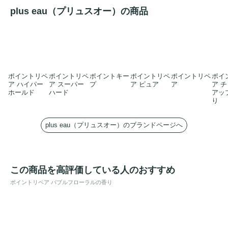
plus eau（プリュスオー）の商品
ポイントリペ
ポイントリペ
ポイントキー
ポイントリペ
ポイントリペ
ポイ
ア ハイパー
ア スーパー
プ
ア ピュア
ア
ア 
ホールド
ハード
アッ
り
plus eau（プリュスオー）のブランドページへ
この商品を高評価している人のおすすめ
ポイントリペア バブルフローラルの香り