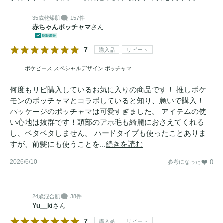
35歳
乾燥肌
157件
赤ちゃんポッチャマ
さん
7
購入品
リピート
ポケピース スペシャルデザイン ポッチャマ
何度もリピ購入しているお気に入りの商品です！ 推しポケ
モンのポッチャマとコラボしていると知り、急いで購入！
パッケージのポッチャマは可愛すぎました。 アイテムの使
い心地は抜群です！頭部のアホ毛も綺麗におさえてくれる
し、ベタベタしません。 ハードタイプも使ったことありま
すが、前髪にも使うことを...
続きを読む
2026/6/10
0
参考になった
24歳
混合肌
38件
Yu__ki
さん
7
購入品
リピート