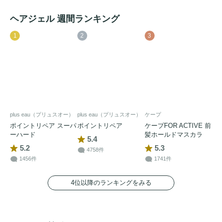
ヘアジェル 週間ランキング
1
2
3
plus eau（プリュスオー）
plus eau（プリュスオー）
ケープ
ポイントリペア スーパ
ポイントリペア
ケープFOR ACTIVE 前
ーハード
髪ホールドマスカラ
5.4
5.2
5.3
4758件
1456件
1741件
4位以降のランキングをみる