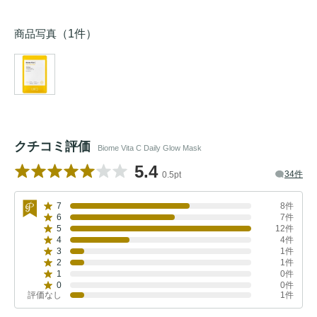
商品写真
（1件）
クチコミ評価
Biome Vita C Daily Glow Mask
5.4
34件
0.5pt
7
8件
6
7件
5
12件
4
4件
3
1件
2
1件
1
0件
0
0件
評価なし
1件