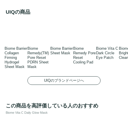
UIQの商品
Biome Barrier
Biome
Biome Barrier
Biome
Biome Vita C
Biom
Collagen
Remedy(TM)
Sheet Mask
Remedy Pore
Dark Circle
Brigh
Firming
Pore Reset
Reset
Eye Patch
Clean
Hydrogel
PDRN Sheet
Cooling Pad
Sheet Mask
Mask
UIQのブランドページへ
この商品を高評価している人のおすすめ
Biome Vita C Daily Glow Mask