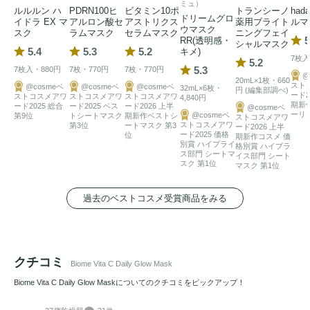
ミュ）
ルルルン ハ
PDRN100ヒ
ビタミン10ポ
トランシーノ
had
ドリームグロ
イドラ EX マ
アルロン酸セ
アストリクス
薬用ブライト
ルマ
ウマスク
スク
ラムマスク
セラムマスク
ニングフェイ
5
RR(透明感・
シャルマスク
5.4
5.3
5.2
キメ)
7枚入
5.2
5.3
7枚入・880円
7枚・770円
7枚・770円
@
20mL×1枚・660
スト
@cosmeベ
@cosmeベ
@cosmeベ
32mL×6枚・
円 (編集部調べ)
ード2
ストコスメアワ
ストコスメアワ
ストコスメアワ
4,840円
期新
ード2025 総合
ード2025 ベス
ード2026 上半
@cosmeベ
ーリ
@cosmeベ
第9位
トシートマスク
期新作ベストシ
ストコスメアワ
ストコスメアワ
第3位
ートマスク 第3
ード2026 上半
ード2025 価格
位
期新作コスメ 価
別賞 ハイプライ
格別賞 ハイプラ
ス部門 シートマ
イス部門 シート
スク 第1位
マスク 第1位
過去のベストコスメ受賞商品をみる
クチコミ
Biome Vita C Daily Glow Mask
Biome Vita C Daily Glow Maskについてのクチコミをピックアップ！