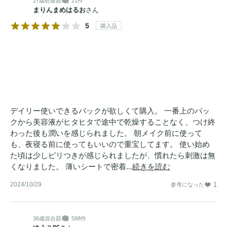
27歳
乾燥肌
21件
まりんまめはるお
さん
5
購入品
デイリー使いできるパックが欲しくて購入。 一番上のパッ
クから美容液がヒタヒタで途中で乾燥することなく、つけ終
わった後も潤いを感じられました。 朝メイク前に使って
も、夜寝る前に使ってもいいので重宝してます。 使い始め
た頃は少しピリつきが感じられましたが、慣れたら刺激は無
くなりました。 薄いシートで密着...
続きを読む
2024/10/29
1
参考になった
36歳
混合肌
588件