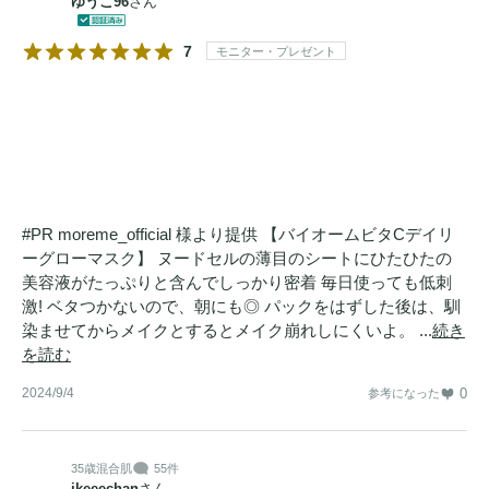
ゆうこ96
さん
7
モニター・プレゼント
#PR moreme_official 様より提供 【バイオームビタCデイリ
ーグローマスク】 ヌードセルの薄目のシートにひたひたの
美容液がたっぷりと含んでしっかり密着 毎日使っても低刺
激! ベタつかないので、朝にも◎ パックをはずした後は、馴
染ませてからメイクとするとメイク崩れしにくいよ。 ...
続き
を読む
2024/9/4
0
参考になった
35歳
混合肌
55件
ikeeechan
さん