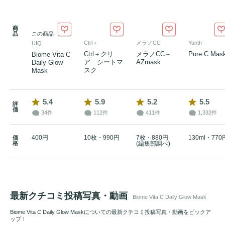
商
品
この商品
Ctrl＋
メラノCC
Yunth
UIQ
Ctrl＋クリ
メラノCC＋
Pure C Mas
Biome Vita C
ア シートマ
AZmask
Daily Glow
スク
Mask
5.4
5.9
5.2
5.5
評
価
34件
112件
411件
1,332件
400円
10枚・990円
7枚・880円
130ml・770
価
格
(編集部調べ)
最新クチコミ投稿写真・動画
Biome Vita C Daily Glow Mask
Biome Vita C Daily Glow Maskについての最新クチコミ投稿写真・動画をピックア
ップ！