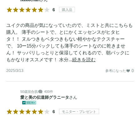
6
購入品
ユイクの商品が気になっていたので、ミストと共にこちらも
購入。 薄手のシートで、とにかくエッセンスがヒタヒ
タ！！ ヌルつきもベタつきもない軽やかなテクスチャー
で、 10ー15分パックしても薄手のシートなのに乾きませ
ん！ サッパリしっとりと保湿してくれるので、朝パックに
もかなりオススメです！ 水分...
続きを読む
2025/3/13
0
参考になった
50歳
混合肌
400件
愛と美の伝道師グラニータ
さん
6
モニター・プレゼント