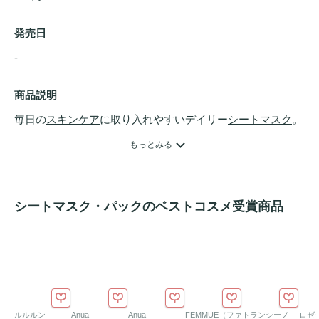
発売日
- 
商品説明
毎日の
スキンケア
に取り入れやすいデイリー
シートマスク
。

ナイアシンアミドや
ヒアルロン酸
Naなどの保湿・整肌成分
もっとみる
を配合し、
うるおい
のある
ツヤ肌
印象へ導きます。

植物性セルロース素材「Nude Cell」シートが肌にやさしく
密着し、快適な使用感をサポートします。
シートマスク・パックのベストコスメ受賞商品
ルルルン
Anua
Anua
FEMMUE（ファ
トランシーノ
ロゼ