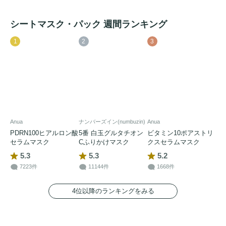
シートマスク・パック 週間ランキング
1
2
3
Anua
ナンバーズイン(numbuzin)
Anua
PDRN100ヒアルロン酸
5番 白玉グルタチオン
ビタミン10ポアストリ
セラムマスク
Cふりかけマスク
クスセラムマスク
5.3
5.3
5.2
7223件
11144件
1668件
4位以降のランキングをみる