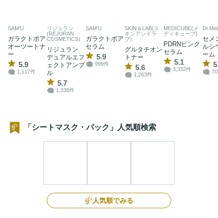
SAM'U
リジュラン
SAM'U
SKIN＆LAB(ス
MEDICUBE(メ
Dr.Mel
(REJURAN
キンアンドラ
ディキューブ)
ガラクトポア
ガラクトポア
セメ
COSMETICS)
ブ)
PDRNピンク
オーツートナ
セラム
ルシ
リジュラン
グルタチオン
セラム
ー
ーム
5.9
デュアルエフ
トナー
5.1
5.9
5
999件
ェクトアンプ
5.6
3,332件
1,117件
7
ル
1,263件
5.7
1,338件
「シートマスク・パック」人気順検索
人気順でみる