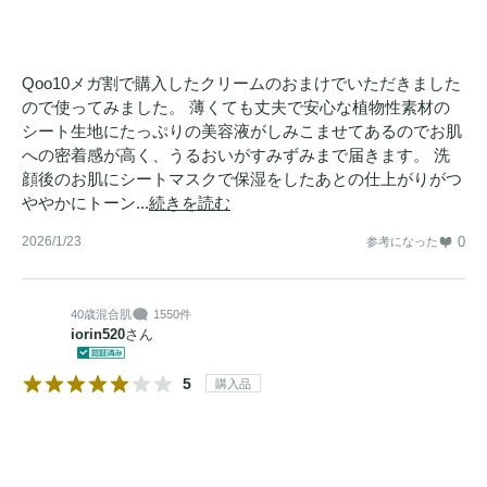
Qoo10メガ割で購入したクリームのおまけでいただきました
ので使ってみました。 薄くても丈夫で安心な植物性素材の
シート生地にたっぷりの美容液がしみこませてあるのでお肌
への密着感が高く、うるおいがすみずみまで届きます。 洗
顔後のお肌にシートマスクで保湿をしたあとの仕上がりがつ
ややかにトーン...
続きを読む
2026/1/23
0
参考になった
40歳
混合肌
1550件
iorin520
さん
5
購入品