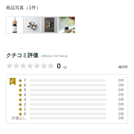
商品写真
（1件）
クチコミ評価
Diffuser Oil Hakuji
0
0件
-pt
7
0件
6
0件
5
0件
4
0件
3
0件
2
0件
1
0件
0
0件
評価なし
0件