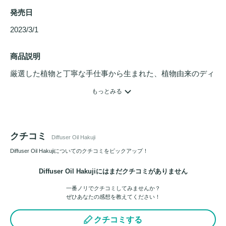
発売日
2023/3/1 
商品説明
厳選した植物と丁寧な手仕事から生まれた、植物由来のディ
フューザーオイル。

もっとみる
大地の豊かな芳香をお届けします。

香り:Jasmine & Lavender

クチコミ
Diffuser Oil Hakuji
みずみずしい芳醇な甘さの奥にジャスミンとラベンダーの優
美な芳香。
Diffuser Oil Hakujiについてのクチコミをピックアップ！
Diffuser Oil Hakujiにはまだクチコミがありません
一番ノリでクチコミしてみませんか？
ぜひあなたの感想を教えてください！
クチコミする