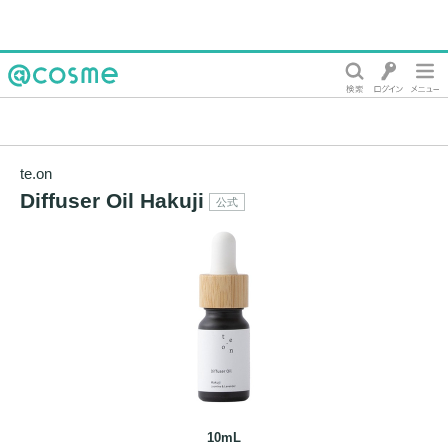
@cosme
te.on
Diffuser Oil Hakuji
公式
10mL