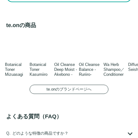
te.onの商品
Botanical
Botanical
Oil Cleanse
Oil Cleanse
Wa Herb
Diff
Toner
Toner
Deep Moist -
Balance -
Shampoo／
Seish
Mizuasagi
Kasumiiro
Akebono -
Ruriiro-
Conditioner
te.onのブランドページへ
よくある質問（FAQ）
どのような特徴の商品ですか？