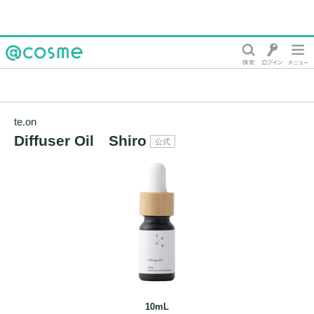
@cosme
te.on
Diffuser Oil Shiro
公式
10mL