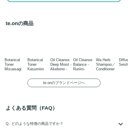
te.onの商品
Botanical
Botanical
Oil Cleanse
Oil Cleanse
Wa Herb
Diff
Toner
Toner
Deep Moist -
Balance -
Shampoo／
Seish
Mizuasagi
Kasumiiro
Akebono -
Ruriiro-
Conditioner
te.onのブランドページへ
よくある質問（FAQ）
どのような特徴の商品ですか？