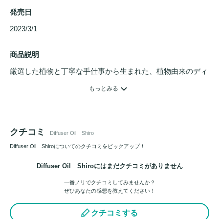
発売日
2023/3/1 
商品説明
厳選した植物と丁寧な手仕事から生まれた、植物由来のディ
フューザーオイル。

もっとみる
大地の豊かな芳香をお届けします。

香り:Kabosu & Lemon Eucalyptus

クチコミ
Diffuser Oil Shiro
目覚めるように清々しい果実の芳香。軽やかな檸檬の香りは
緊張を緩め浄化させる大地の恵み。
Diffuser Oil Shiroについてのクチコミをピックアップ！
Diffuser Oil Shiroにはまだクチコミがありません
一番ノリでクチコミしてみませんか？
ぜひあなたの感想を教えてください！
クチコミする