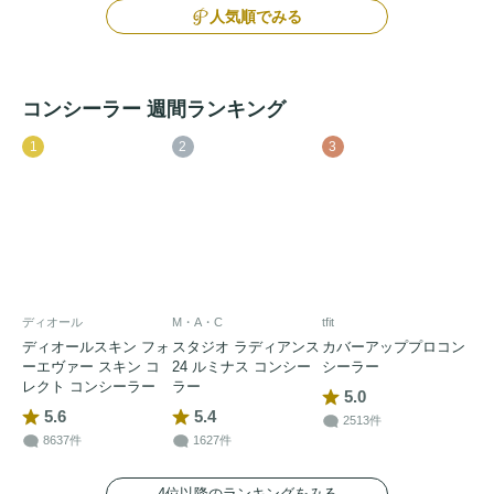
人気順でみる
コンシーラー 週間ランキング
1
2
3
ディオール
M・A・C
tfit
ディオールスキン フォ
スタジオ ラディアンス
カバーアッププロコン
ーエヴァー スキン コ
24 ルミナス コンシー
シーラー
レクト コンシーラー
ラー
5.0
5.6
5.4
2513件
8637件
1627件
4位以降のランキングをみる