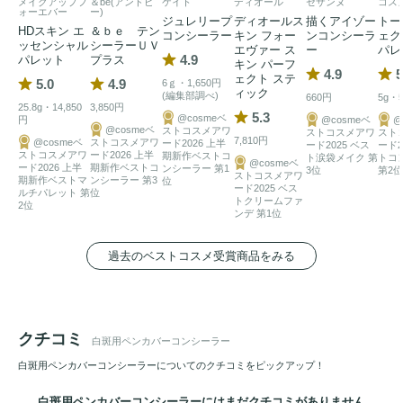
メイクアップフ
＆be(アンドビ
ケイト
ディオール
セザンヌ
コス
を目指しました。

ォーエバー
ー)
ジュレリープ
ディオールス
描くアイゾー
トー
HDスキン エ
＆ｂｅ テン
コンシーラー
キン フォー
ンコンシーラ
ェク
ッセンシャル
シーラーＵＶ
エヴァー ス
ー
パレ
カラーは、明るめの肌に合わせやすい「ライト」と、やや深
4.9
パレット
プラス
キン パーフ
4.9
5
ェクト ステ
めの肌色に合わせやすい「ダーク」の2色展開。ご自身の肌
5.0
4.9
6ｇ・1,650円
ィック
(編集部調べ)
660円
5g・5
色に合わせてお選びいただけます。

25.8g・14,850
3,850円
5.3
@cosmeベ
円
@cosmeベ
@
@cosmeベ
ストコスメアワ
ストコスメアワ
スト
7,810円
@cosmeベ
ストコスメアワ
ード2026 上半
ード2025 ベス
ード2
使用前は塗布部分の汗や油分を軽く拭き取り、清潔な状態で
ストコスメアワ
ード2026 上半
期新作ベストコ
ト涙袋メイク 第
トコ
@cosmeベ
ード2026 上半
期新作ベストコ
ンシーラー 第1
3位
第2位
ご使用ください。塗布後はしっかり乾かし、約6時間は水分
ストコスメアワ
期新作ベストマ
ンシーラー 第3
位
ード2025 ベス
ルチパレット 第
位
や油分が付かないようにすると、よりきれいな仕上がりを保
トクリームファ
2位
ンデ 第1位
ちやすくなります。

過去のベストコスメ受賞商品をみる
外出前のカバーにはもちろん、持ち運びしやすいペンタイプ
なので、日中のリタッチにも便利です。白斑や肌の色ムラが
気になる方の毎日に寄り添い、自然な肌印象をサポートしま
クチコミ
す。
白斑用ペンカバーコンシーラー
白斑用ペンカバーコンシーラーについてのクチコミをピックアップ！
白斑用ペンカバーコンシーラーにはまだクチコミがありません