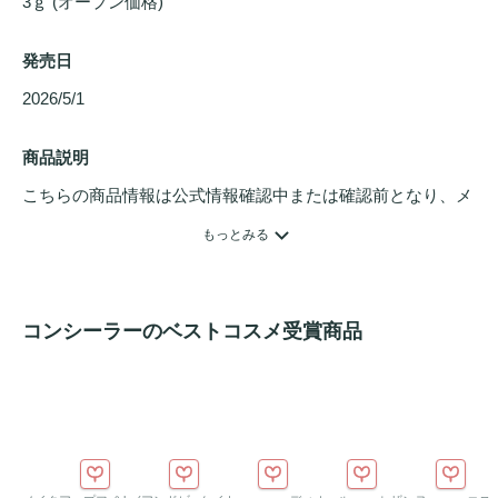
3ｇ (オープン価格)
発売日
2026/5/1 
商品説明
こちらの商品情報は公式情報確認中または確認前となり、メ
ンバーさんによる登録を含みます。詳細は
こちら
もっとみる
MELAFIL 白斑専用ペンカバーは、尋常性白斑などによる、
白斑部分や肌の色ムラをピンポイントでカバーできるペンタ
コンシーラーのベストコスメ受賞商品
イプの白斑メイクアイテムです。

ペン先で肌に直接描くように塗布できるため、細かい部分に
も使いやすく、手元・腕・首元・顔まわりなど、気になる部
分を自然に目立ちにくく整えます。メイクのように厚塗り感
が出にくく、肌になじむ自然に白斑がカバーできる仕上がり