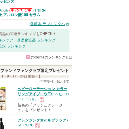
知らせがありま
ッセンス
す
PDRN
Anua
/
Anuaからのお
ヒアルロン酸100 セラム
知らせがありま
す
化粧水 ランキングへ
商品の関連ランキングもCHECK！
キンケア・基礎化粧品 ランキング
粧水 ランキング
?
@cosmeのランキングとは
ブランドファンクラブ限定プレゼント
 1・9・17・24日 開催！】
(応募受付：8/1～8/8)
ヘビーローテーション カラー
リングアイブロウEX
/ ヘビーロ
ーテーション
新色の「アッシュグレージ
現
ュ」をプレゼント！
クレンジングオイルブラック
/
品
SHIRORU