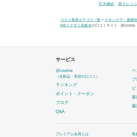
引き締め
高クレン
コスメ美容カテゴリ一覧
>
スキンケア・基礎
9倍ドクダミ化粧水
の口コミサイト -
@cosm
サービス
@cosme
ベ
（化粧品・美容の口コミ）
プ
ランキング
ビ
ポイント・クーポン
新
ブログ
最
Q&A
プレミアム会員とは
免