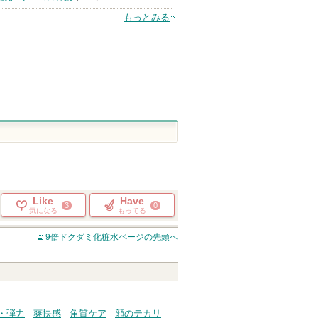
もっとみる
Like
Have
3
0
気になる
もってる
9倍ドクダミ化粧水
ページの先頭へ
・弾力
爽快感
角質ケア
顔のテカリ