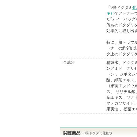
「9倍ドクダミ
化
キビ
ケアトナー
た“ティーバッグ
倍ものドクダミ
効率的に取り出
特に、肌トラブ
トナーの約9倍
ク上のドクダミケ
全成分
精製水、ドクダミ
ンアミド、グリ
トン 、ジポタシ
酸、緑茶エキス
ゴ果実工ブドウ
ス、 サリチル
葉工キス、ヤナギ
マデカソサイド
果実油 、松葉エキ
関連商品
9倍ドクダミ化粧水