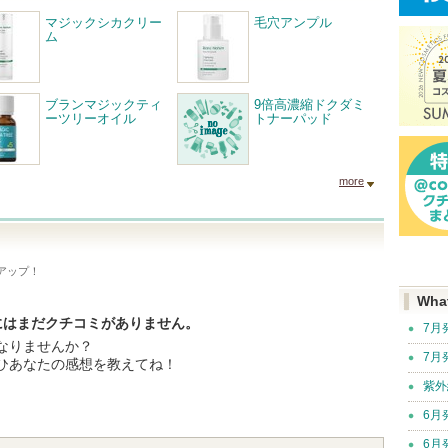
マジックシカクリー
毛穴アンプル
ム
ブランマジックティ
9倍高濃縮ドクダミ
ーツリーオイル
トナーパッド
more
アップ！
Wha
にはまだクチコミがありません。
7月
なりませんか？
7月
ひあなたの感想を教えてね！
紫外
6月
6月