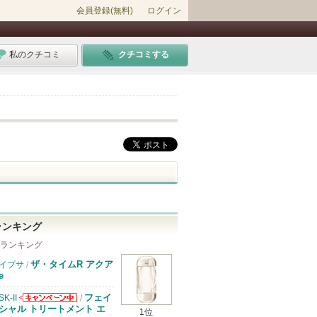
会員登録(無料)
ログイン
私のクチコミ
クチコミする
ランキング
 ランキング
ザ・タイムR アクア
イプサ
/
e
フェイ
SK-II
/
SK-IIからのお
シャル トリートメント エ
1位