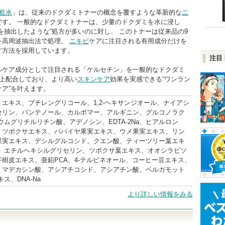
粧水
」は、従来のドクダミトナーの概念を覆すような革新的な
ニ
です。 一般的なドクダミトナーは、少量のドクダミを水に浸し
を抽出したような”処方が多いのに対し、 このトナーは従来品の9
を高周波抽出法で処理。
ニキビ
ケアに注目される有用成分だけを
す方法を採用しています。
注目
ルケア成分として注目される「ケルセチン」を一般的なドクダミ
以上配合しており、より高い
スキンケア
効果を実感できる“ワンラン
ア”を叶えます。
エキス、ブチレングリコール、1,2-ヘキサンジオール、ナイアシ
セリン、パンテノール、カルボマー、アルギニン、グルコノラク
ウムグリチルリチン酸、アデノシン、EDTA-2Na、ヒアルロン
、ツボクサエキス、パパイヤ果実エキス、ウメ果実エキス、リン
果実エキス、デシルグルコシド、クエン酸、ティーツリー葉エキ
酸、エチルヘキシルグリセリン、ツボクサ葉エキス、オオシラビソ
樹皮エキス、亜鉛PCA、4-テルピネオール、コーヒー豆エキス、
、マデカシン酸、アシアチコシド、アシアチン酸、ベルガモット
ス、DNA-Na
より詳しい情報をみる