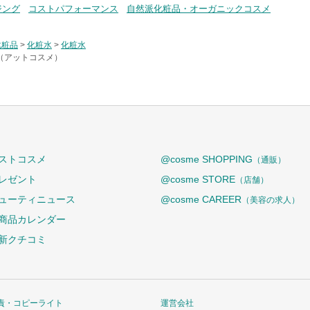
ジング
コストパフォーマンス
自然派化粧品・オーガニックコスメ
化粧品
>
化粧水
>
化粧水
e（アットコスメ）
ストコスメ
@cosme SHOPPING
（通販）
レゼント
@cosme STORE
（店舗）
ューティニュース
@cosme CAREER
（美容の求人）
商品カレンダー
新クチコミ
責・コピーライト
運営会社