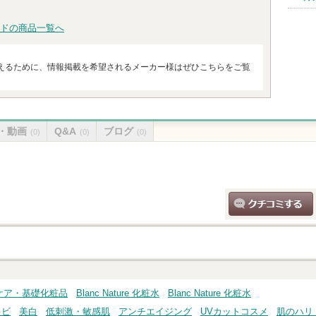
ドの商品一覧へ
えるために、情報掲載を希望されるメーカー様はぜひこちらをご覧
・動画
Q&A
ブログ
(0)
(0)
(0)
クチコミする
スキンケア・基礎化粧品
Blanc Nature 化粧水
Blanc Nature 化粧水
キビ
美白
低刺激・敏感肌
アンチエイジング
UVカットコスメ
肌のハリ