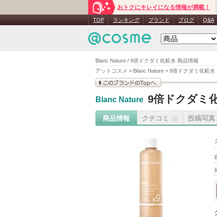
おトクにキレイになる情報が満載！
TOP
ランキング
ブランド
ブログ
Q&A
Blanc Nature / 9倍ドクダミ化粧水 商品情報
アットコスメ
>
Blanc Nature
>
9倍ドクダミ化粧水
このブランドの情報を
9倍ドクダミ
Blanc Nature
見る
商品情報
クチコミ
投稿写真
(0)