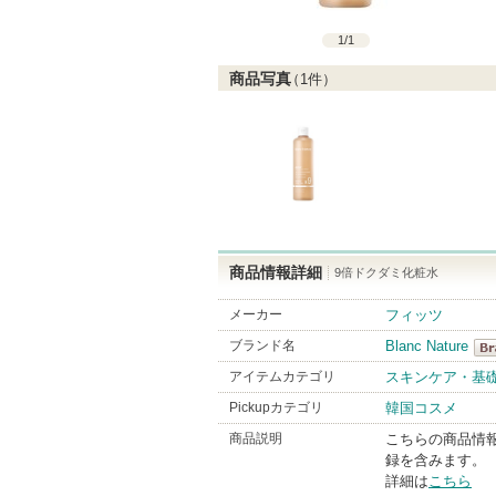
1
/
1
商品写真
（
1
件）
商品情報詳細
9倍ドクダミ化粧水
メーカー
フィッツ
ブランド名
Blanc Nature
Bla
アイテムカテゴリ
スキンケア・基
Bra
Pickupカテゴリ
韓国コスメ
商品説明
こちらの商品情
録を含みます。
詳細は
こちら