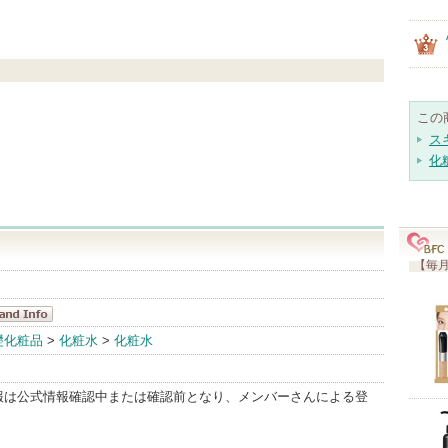
この
ス
化
【毎月
nc Nature
礎化粧品
>
化粧水
>
化粧水
ndInfo
報は公式情報確認中または確認前となり、メンバーさんによる登