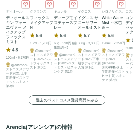
くすみ
がちな肌にダイレクトにアプローチし、内側から発光
ディオール
クラランス
キュレル
イグニス
シロノサクラ｡
コス
するような透明感を与えます。

ディオールス
フィックス
ディープモイ
イグニス サ
White Water
コン
2. 黄金比で配合されたダブルレイヤー（2層式）

キン フォー
メイクアップ
スチャースプ
ニーサワー
Mist ～水芭
デイ
エヴァー メ
N
レー
オールミスト
蕉～
セッ
「
ビタミンC
パウダー層」と「植物由来の保湿エッセンス
イクアップ
テク
5.6
5.6
5.7
5.6
フィックス
層」の2層構造。使用直前に振ることで、新鮮な
ビタミンC
5
ミスト
15ml・1,760円
60g・990円 (編
300g・3,300円
120ml・2,350円
がエッセンスに溶け込み、肌への浸透（角質層まで）をサポ
集部調べ)
60ml
4.8
@cosmeベ
@cosmeベ
@cosmeベ
ートします。ベタつかず、しっとりとした潤いが長時間持続
ストコスメアワ
@cosmeベ
ストコスメアワ
ストコスメアワ
@
100ml・6,270円
ード2025 ベス
ストコスメアワ
ード2025 下半
ード2021
スト
します。

トフィックスミ
ード2025 ベス
期ボディケア新
@cosme
ード2
@cosmeベ
スト 第3位
トミスト状スキ
人賞 第1位
SHOPPING 上
トフ
ストコスメアワ
ンケア 第1位
半期新作ベスト
スト 
ード2021 上半
ヒット賞 スキン
3. 忙しい日常に、シュッとひと吹きで栄養補給

期新作ベストフ
ケア 第3位
ィックスミスト
洗顔後すぐの導入
化粧水
としてはもちろん、メイクの上から
第3位
も使用可能。乾燥が気になる時や、肌の元気不足を感じた時
のレスキューアイテムとして、いつでもどこでもビタミン補
過去のベストコスメ受賞商品をみる
給が可能です。

4. 厳選された植物由来成分

Arencia(アレンシア)の情報
こだわりの植物由来エキスを贅沢に配合。
ビタミンC
との相