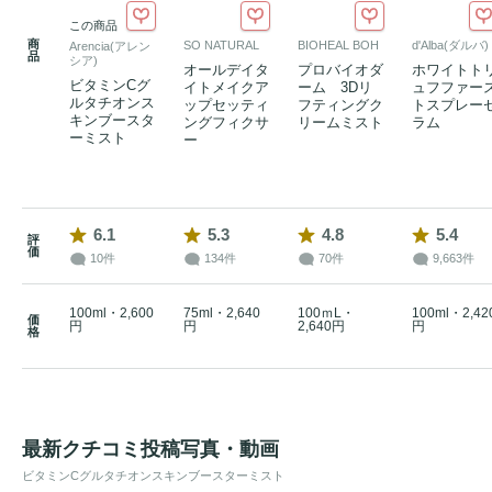
この商品
商
SO NATURAL
BIOHEAL BOH
d'Alba(ダルバ)
Arencia(アレン
品
シア)
オールデイタ
プロバイオダ
ホワイトト
ビタミンCグ
イトメイクア
ーム 3Dリ
ュフファー
ルタチオンス
ップセッティ
フティングク
トスプレー
キンブースタ
ングフィクサ
リームミスト
ラム
ーミスト
ー
6.1
5.3
4.8
5.4
評
価
10件
134件
70件
9,663件
100ml・2,600
75ml・2,640
100ｍL・
100ml・2,42
価
円
円
2,640円
円
格
最新クチコミ投稿写真・動画
ビタミンCグルタチオンスキンブースターミスト