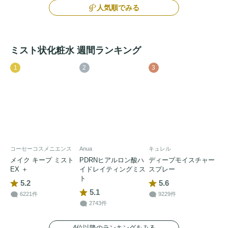
人気順でみる
ミスト状化粧水 週間ランキング
1
2
3
コーセーコスメニエンス
Anua
キュレル
メイク キープ ミスト
PDRNヒアルロン酸ハ
ディープモイスチャー
EX ＋
イドレイティングミス
スプレー
ト
5.2
5.6
5.1
6221件
9229件
2743件
4位以降のランキングをみる