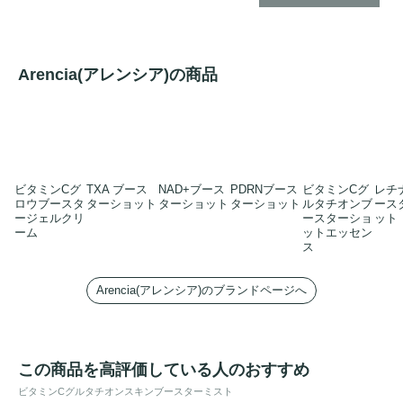
Arencia(アレンシア)の商品
ビタミンCグ
TXA ブース
NAD+ブース
PDRNブース
ビタミンCグ
レチ
ロウブースタ
ターショット
ターショット
ターショット
ルタチオンブ
ース
ージェルクリ
ースターショ
ット
ーム
ットエッセン
ス
Arencia(アレンシア)のブランドページへ
この商品を高評価している人のおすすめ
ビタミンCグルタチオンスキンブースターミスト