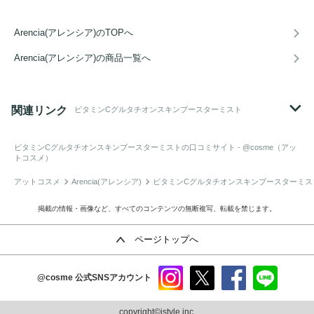
Arencia(アレンシア)のTOPへ
Arencia(アレンシア)の商品一覧へ
関連リンク
ビタミンCグルタチオンスキンブースターミスト
ビタミンCグルタチオンスキンブースターミスト
の口コミサイト - @cosme（アッ
トコスメ）
アットコスメ
Arencia(アレンシア)
ビタミンCグルタチオンスキンブースターミス
掲載の情報・画像など、すべてのコンテンツの無断複写、転載を禁じます。
ページトップへ
@cosme
公式SNSアカウント
instag
x
faceb
line
ram
ook
copyright©istyle,inc.