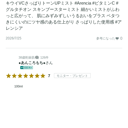
キウイVCさっぱりトーンUPミスト #Arencia #ビタミンC #
グルタチオン スキンブースターミスト 細かいミストがふわ
っと広がって、 肌にみずみずしいうるおいをプラス ベタつ
きにくいのにツヤ感のある仕上がり さっぱりした使用感 #ア
レンシア
2026/7/25
0
参考になった
38歳
乾燥肌
126件
●あんころもち●
さん
7
モニター・プレゼント
100ml