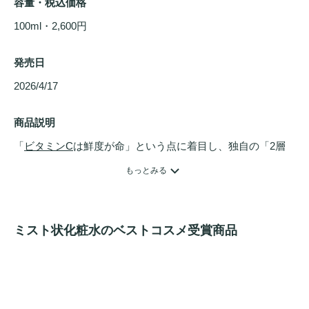
容量・税込価格
100ml・2,600円
発売日
2026/4/17 
商品説明
「
ビタミンC
は鮮度が命」という点に着目し、独自の「2層
式ブレンディングシステム」を採用しました。

もっとみる
使うたびに肌が喜ぶ、贅沢な
スキンケア
体験をあなたに。

■ 商品のポイント

ミスト状化粧水のベストコスメ受賞商品
1. 純度98%の高純度
ビタミンC
パウダー配合

英国産の最高級
ビタミンC
をパウダー状で配合。

液体に溶けた状態では時間の経過とともに酸化しやすいとい
う
ビタミンC
の弱点を補い、使用直前までフレッシュな状態