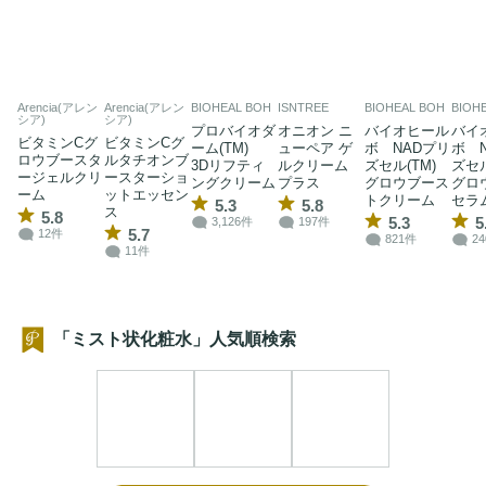
Arencia(アレン
Arencia(アレン
BIOHEAL BOH
ISNTREE
BIOHEAL BOH
BIOH
シア)
シア)
プロバイオダ
オニオン ニ
バイオヒール
バイ
ビタミンCグ
ビタミンCグ
ーム(TM)
ューペア ゲ
ボ NADプリ
ボ 
ロウブースタ
ルタチオンブ
3Dリフティ
ルクリーム
ズセル(TM)
ズセ
ージェルクリ
ースターショ
ングクリーム
プラス
グロウブース
グロ
ーム
ットエッセン
トクリーム
セラ
5.3
5.8
ス
5.8
5.3
5
3,126件
197件
5.7
12件
821件
2
11件
「ミスト状化粧水」人気順検索