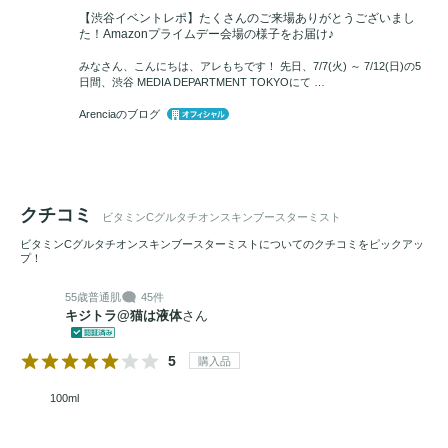
乗効果により、肌のキメを整え、健やかなコンディションへ
【渋谷イベントレポ】たくさんのご来場ありがとうございまし
た！Amazonプライムデー会場の様子をお届け♪
と導きます。

みなさん、こんにちは、アレもちです！ 先日、7/7(火) ～ 7/12(日)の5
日間、渋谷 MEDIA DEPARTMENT TOKYOにて …
■ こんな方におすすめ

Arenciaのブログ
・肌の
くすみ
や透明感のなさが気になる方

・毛穴の目立ちや肌のキメを整えたい方

・新鮮な状態で
ビタミンC
を肌に届けたい方

・手軽に本格的なエイジングケアを始めたい方
クチコミ
ビタミンCグルタチオンスキンブースターミスト
ビタミンCグルタチオンスキンブースターミストについてのクチコミをピックアッ
英国産の純度98%
ビタミンC
パウダーと、8種の
ヒアルロン酸
プ！
を配合した保湿エッセンスを黄金比で構成した2層式ミスト
55歳
普通肌
45件
です。使用直前に振ることで、新鮮な
ビタミンC
を肌に届け
キジトラ@猫は液体
さん
ます。
5
購入品
100ml