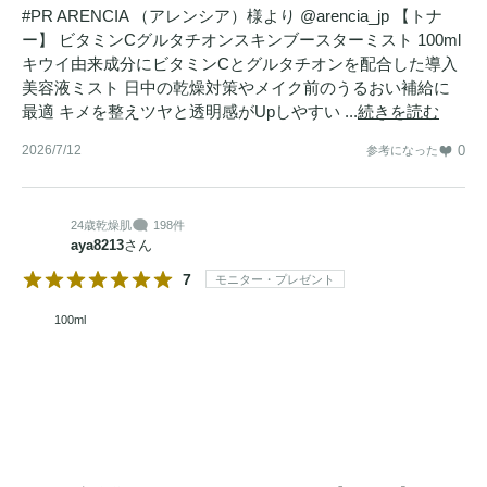
#PR ARENCIA （アレンシア）様より @arencia_jp 【トナ
ー】 ビタミンCグルタチオンスキンブースターミスト 100ml
キウイ由来成分にビタミンCとグルタチオンを配合した導入
美容液ミスト 日中の乾燥対策やメイク前のうるおい補給に
最適 キメを整えツヤと透明感がUpしやすい ...
続きを読む
2026/7/12
0
参考になった
24歳
乾燥肌
198件
aya8213
さん
7
モニター・プレゼント
100ml