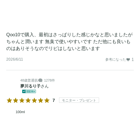
Qoo10で購入、最初はさっぱりした感じかなと思いましたが
ちゃんと潤います 無臭で使いやすいです ただ他にも良いも
のはありそうなのでリピはしないと思います
2026/6/11
1
参考になった
48歳
普通肌
1278件
夢川るり子
さん
7
モニター・プレゼント
100ml