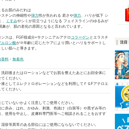
よるお肌のみだれは
ラスチンの伸縮性や
弾力
性が失われる 若さや
弾力
、ハリが低下 シ
 、
くすみ
やシミが目立つようになる フェイスラインのゆるみが
の現象が、肌の老化の原因となると言われています。
センスは、FGF様成分+サクシニアルアテロ
コラーゲン
とエラスチ
注目
アルロン酸
が※年齢に応じたケアにより潤いとハリをサポートし
々しい肌へと導きます。
無香料
・
無着色
、洗顔後またはローションなどでお肌を整えたあとにお顔全体に
せてください。
ン液としてエレクトロポレーションなどを利用してＦＧFアテロエ
してください。
生じていないかよく注意してご使用ください。
後に赤み、はれ、かゆみ、刺激、色抜け（白斑等）や黒ずみ等の
は、使用を中止し、皮膚科専門医等へご相談されることをおすす
、湿疹等異常のある部位にはご使用にならないでください。