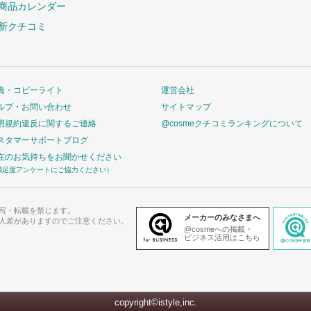
商品カレンダー
新クチコミ
責・コピーライト
運営会社
ルプ・お問い合わせ
サイトマップ
用規約違反に関するご連絡
@cosmeクチコミランキングについて
スタマーサポートブログ
在のお気持ちをお聞かせください
満足度アンケートにご協力ください）
写・転載を禁じます。
メーカーのみなさまへ
人差がありますのでご注意ください。
@cosmeへの掲載・
ビジネス活用はこちら
copyright©istyle,inc.