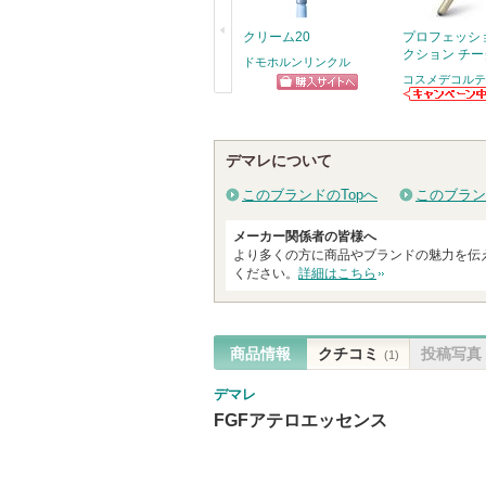
気
に
クリーム20
プロフェッシ
クション チー
入
ドモホルンリンクル
コスメデコルテ
り
ショッピン
戻
コスメデコルテ
登
からのお知らせ
グサイトへ
る
録
があります
デマレについて
さ
れ
このブランドのTopへ
このブラン
て
メーカー関係者の皆様へ
い
より多くの方に商品やブランドの魅力を伝
ま
ください。
詳細はこちら
す
商品情報
クチコミ
投稿写真
(1)
デマレ
FGFアテロエッセンス