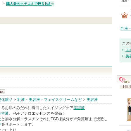
購入者のクチコミで絞り込む
乳液
この
ス
美
【毎月
礎化粧品
>
乳液・美容液・フェイスクリームなど
>
美容液
よるお肌のみだれに着目したエイジングケア
美容液
美容液
、FGFアテロエッセンスを発売！
ン
と加水分解エラスチンそれにFGF様成分が※角質層まで浸透し
ヤ
をサポートします。
ケアにより