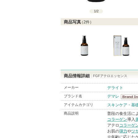
1
/
2
商品写真
（
2
件）
商品情報詳細
FGFアテロエッセンス
メーカー
デライト
ブランド名
デマレ
デマレ
アイテムカテゴリ
スキンケア・基
BrandInfo
商品説明
普段の食生活に
コラーゲン
導入
アテロ
コラーゲ
お肌の
弾力
や
ツ
※年齢に応じた