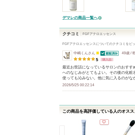
デマレの商品一覧へ
クチコミ
FGFアテロエッセンス
FGFアテロエッセンス
についてのクチコミをピ
中嶋くん
さん
49歳 /
認証済
100
5
購入品
人
最近お世話になっているサロンのおすす
へのなじみがとてもよい。その後の化粧
以
使っても沁みない。他に気に入るのがな
上
2026/5/25 00:22:14
の
メ
ン
バ
この商品を高評価している人のオススメ
ー
に
お