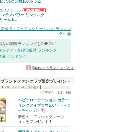
Anuaからのお
ヒアルロン酸100 セラム
知らせがありま
す
エリクシール
エリクシールか
レチノパワー リンクルク
/
らのお知らせが
リーム ba
あります
・美容液・フェイスクリームなど ランキン
グへ
商品の関連ランキングもCHECK！
キンケア・基礎化粧品 ランキング
容液 ランキング
?
@cosmeのランキングとは
ブランドファンクラブ限定プレゼント
 1・9・17・24日 開催！】
(応募受付：8/1～8/8)
ヘビーローテーション カラー
リングアイブロウEX
/ ヘビーロ
ーテーション
新色の「アッシュグレージ
現
ュ」をプレゼント！