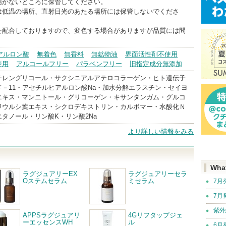
届かないところに保管してください。
は低温の場所、直射日光のあたる場所には保管しないでくださ
を配合しておりますので、変色する場合がありますが品質には問
。
アルロン酸
無着色
無香料
無鉱物油
界面活性剤不使用
使用
アルコールフリー
パラベンフリー
旧指定成分無添加
チレングリコール・サクシニアルアテロコラーゲン・ヒト遺伝子
－11・アセチルヒアルロン酸Na・加水分解エラスチン・セイヨ
エキス・マンニトール・グリコーゲン・キサンタンガム・グルコ
ワウルシ葉エキス・シクロデキストリン・カルボマー・水酸化Ｎ
タノール・リン酸K・リン酸2Na
より詳しい情報をみる
Wha
ラグジュアリーEX
ラグジュアリーセラ
Oステムセラム
ミセラム
7月
7月
紫外
APPSラグジュアリ
4Gリフタップジェ
ーエッセンスWH
ル
6月