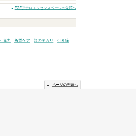
FGFアテロエッセンス
ページの先頭へ
・弾力
角質ケア
顔のテカリ
引き締
ページの先頭へ