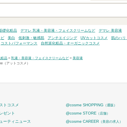
クチコミする
基礎化粧品
デマレ 乳液・美容液・フェイスクリームなど
デマレ 美容液
キビ
美白
低刺激・敏感肌
アンチエイジング
UVカットコスメ
肌のハリ
コストパフォーマンス
自然派化粧品・オーガニックコスメ
化粧品
>
乳液・美容液・フェイスクリームなど
>
美容液
sme（アットコスメ）
ストコスメ
@cosme SHOPPING
（通販）
レゼント
@cosme STORE
（店舗）
ューティニュース
@cosme CAREER
（美容の求人）