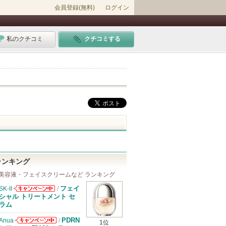
会員登録(無料)
ログイン
私のクチコミ
クチコミする
ランキング
美容液・フェイスクリームなど ランキング
フェイ
SK-II
/
SK-IIからのお
シャル トリートメント セ
知らせがありま
ラム
す
PDRN
Anua
/
1位