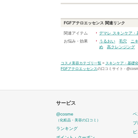
FGFアテロエッセンス
関連リンク
関連アイテム
デマレ スキンケア・
お悩み・効果
うるおい
毛穴
ニ
め
高クレンジング
コスメ美容カテゴリ一覧
>
スキンケア・基礎
FGFアテロエッセンス
の口コミサイト -
@co
サービス
@cosme
ベ
（化粧品・美容の口コミ）
プ
ランキング
ビ
ポイント・クーポン