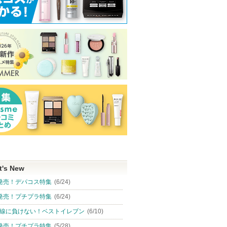
t's New
発売！デパコス特集
(6/24)
発売！プチプラ特集
(6/24)
線に負けない！ベストイレブン
(6/10)
発売！プチプラ特集
(5/28)