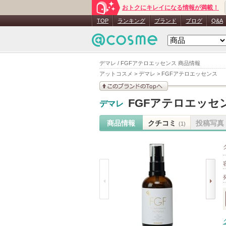
おトクにキレイになる情報が満載！
TOP
ランキング
ブランド
ブログ
Q&A
デマレ / FGFアテロエッセンス 商品情報
アットコスメ
>
デマレ
>
FGFアテロエッセンス
このブランドの情報を
FGFアテロエッセ
デマレ
見る
商品情報
クチコミ
投稿写真
(1)
prev
next