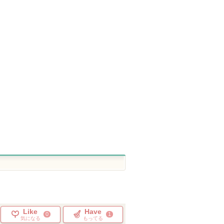
プレスド アイシャドー
RMK エアリーパウダー
RMK ラスティン
(レフィル)
ファンデーション N (レ
ルクリーミィフ
クル
フィル)
ション
シュウ ウエムラ
RMK
RMK
ショッピン
ショッピン
ショッピ
グサイトへ
グサイトへ
グサイト
Like
Have
0
1
気になる
もってる