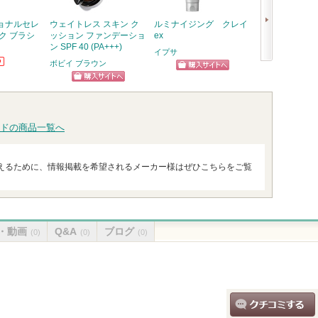
ョナルセレ
ウェイトレス スキン ク
ルミナイジング クレイ
クリーム20(旧)
ク ブラシ
ッション ファンデーショ
ex
ドモホルンリン
ン SPF 40 (PA+++)
イプサ
ボビイ ブラウン
次
ショッピン
へ
ショッピン
グサイトへ
グサイトへ
ドの商品一覧へ
えるために、情報掲載を希望されるメーカー様はぜひこちらをご覧
・動画
Q&A
ブログ
(0)
(0)
(0)