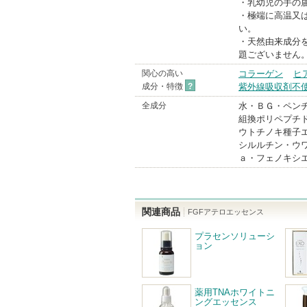
・乳幼児の手の
・極端に高温又
い。
・天然由来成分
題ございません
関心の高い
コラーゲン
ヒ
成分・特徴
?
紫外線吸収剤不
全成分
水・ＢＧ・ペン
組換ポリペプチド
ウトチノキ種子
シルルチン・ウ
ａ・フェノキシエ
関連商品
FGFアテロエッセンス
プラセンソリューシ
ョン
薬用TNAホワイトニ
ングエッセンス