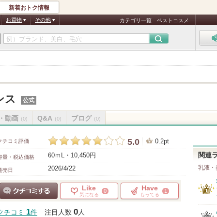
新着おトク情報
お買物
その他
カテゴリ一覧
ベストコスメ
ンス
公式
・動画
Q&A
ブログ
(0)
(0)
(0)
5.0
0.2pt
クチコミ評価
60ｍL・10,450円
関連
容量・税込価格
乳液・
2026/4/22
発売日
Like
Have
0
1
気になる
もってる
クチコミする
1
0
クチコミ
件
注目人数
人