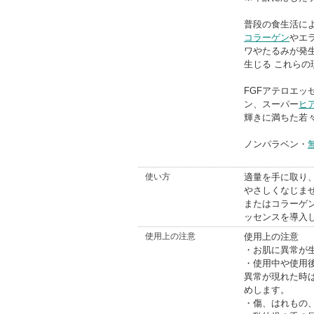
普段の食生活に
コラーゲン
やエ
ワやたるみが発生
生じる これら
FGFアテロエッ
ン、スーパー
ヒ
輝きに満ちた若
ノンパラベン・
使い方
適量を手に取り
やさしくなじま
またはコラーゲ
ッセンスを導入
使用上の注意
使用上の注意
・お肌に異常が
・使用中や使用
異常が現れた時
めします。
・傷、はれもの