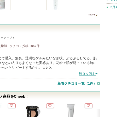
6月
more
ックアップ！
 乾燥肌
クチコミ投稿
1867
件
めで購入。無臭。透明なゲルみたいな形状。ぷるぷるしてる。肌
水などの入りもよくなった実感あり。花粉で肌が弱っている時に
かったらリピートするかも。☆5つ。
続きを読む
新着クチコミ一覧
（1件）
商品をCheck！