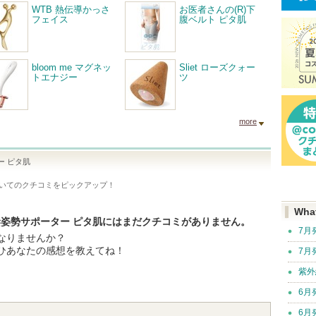
WTB 熱伝導かっさ
お医者さんの(R)下
フェイス
腹ベルト ピタ肌
bloom me マグネッ
Sliet ローズクォー
トエナジー
ツ
more
ー ピタ肌
いてのクチコミをピックアップ！
Wha
体幹姿勢サポーター ピタ肌にはまだクチコミがありません。
7月
なりませんか？
ひあなたの感想を教えてね！
7月
紫外
6月
6月