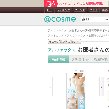
おトクにキレイになる情報が満載！
TOP
ランキング
ブランド
ブログ
Q&A
アルファックス / お医者さんの(R)体幹姿勢サポー
アットコスメ
>
アルファックス
>
お医者さんの(R
このブランドの情報を
お医者さんの
アルファックス
見る
商品情報
クチコミ
投稿写真
(0)
prev
next