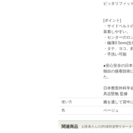
ピッタリフィッ
[ポイント]
・サイドベルト
装着しやすい。
・センターのロ
・極薄0.5mm
・タテ、ヨコ、
・手洗い可能
●安心安全の日本
独自の接着技術
た。
日本整形外科学
具志堅勉 監修
使い方
腕を通して背中
色
ベージュ
関連商品
お医者さんの(R)体幹姿勢サポータ