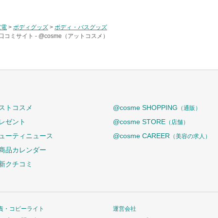
家電
>
ボディグッズ
>
ボディ・バスグッズ
口コミサイト -
@cosme（アットコスメ）
ストコスメ
@cosme SHOPPING
（通販）
レゼント
@cosme STORE
（店舗）
ューティニュース
@cosme CAREER
（美容の求人）
商品カレンダー
新クチコミ
責・コピーライト
運営会社