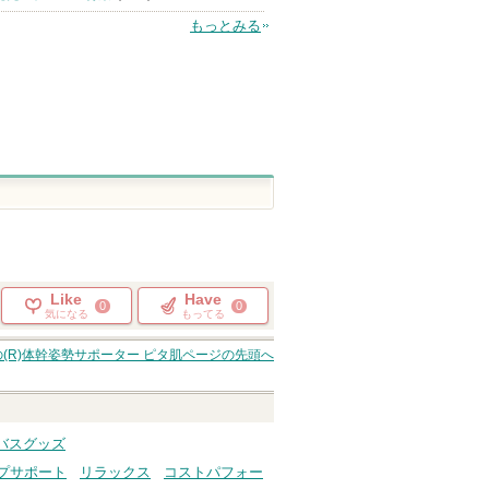
もっとみる
Like
Have
0
0
気になる
もってる
(R)体幹姿勢サポーター ピタ肌
ページの先頭へ
バスグッズ
プサポート
リラックス
コストパフォー