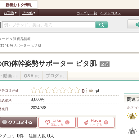
新着おトク情報
お買物
その他
カテゴリ一覧
ベストコスメ
ター ピタ肌 商品情報
)体幹姿勢サポーター ピタ肌
(R)体幹姿勢サポーター ピタ肌
公式
・動画
Q&A
ブログ
(0)
(0)
(0)
0
-pt
クチコミ評価
8,800円
関連
税込価格
ボディ
2024/5/8
発売日
Like
Have
0
0
気になる
もってる
クチコミする
0
0
クチコミ
件
注目人数
人