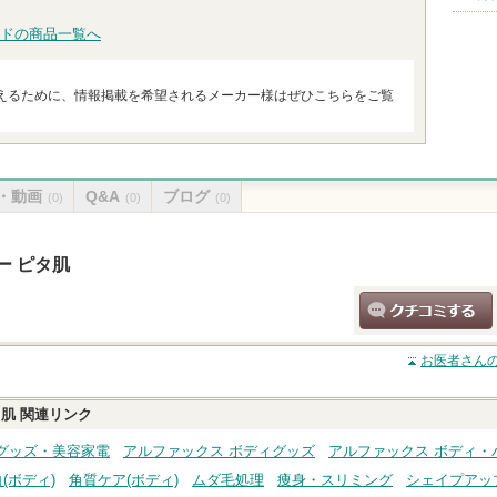
ドの商品一覧へ
えるために、情報掲載を希望されるメーカー様はぜひこちらをご覧
・動画
Q&A
ブログ
(0)
(0)
(0)
ー ピタ肌
クチコミする
お医者さんの
タ肌
関連リンク
グッズ・美容家電
アルファックス ボディグッズ
アルファックス ボディ・
(ボディ)
角質ケア(ボディ)
ムダ毛処理
痩身・スリミング
シェイプアッ