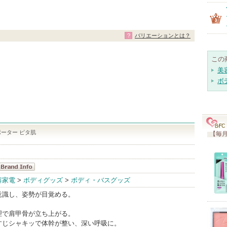
バリエーションとは？
この
美
ボ
ポーター ピタ肌
【毎月
アルファック
容家電
>
ボディグッズ
>
ボディ・バスグッズ
ス BrandInfo
意識し、姿勢が目覚める。
理で肩甲骨が立ち上がる。
すじシャキッで体幹が整い、深い呼吸に。