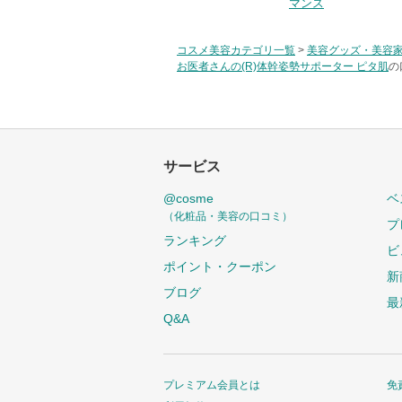
マンス
コスメ美容カテゴリ一覧
>
美容グッズ・美容
お医者さんの(R)体幹姿勢サポーター ピタ肌
の
サービス
@cosme
ベ
（化粧品・美容の口コミ）
プ
ランキング
ビ
ポイント・クーポン
新
ブログ
最
Q&A
プレミアム会員とは
免