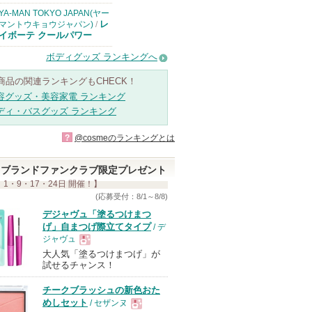
YA-MAN TOKYO JAPAN(ヤー
レ
マントウキョウジャパン)
/
イボーテ クールパワー
ボディグッズ ランキングへ
商品の関連ランキングもCHECK！
容グッズ・美容家電 ランキング
ディ・バスグッズ ランキング
?
@cosmeのランキングとは
ブランドファンクラブ限定プレゼント
 1・9・17・24日 開催！】
(応募受付：8/1～8/8)
デジャヴュ「塗るつけまつ
げ」自まつげ際立てタイプ
/ デ
ジャヴュ
大人気「塗るつけまつげ」が
現
試せるチャンス！
チークブラッシュの新色おた
品
めしセット
/ セザンヌ