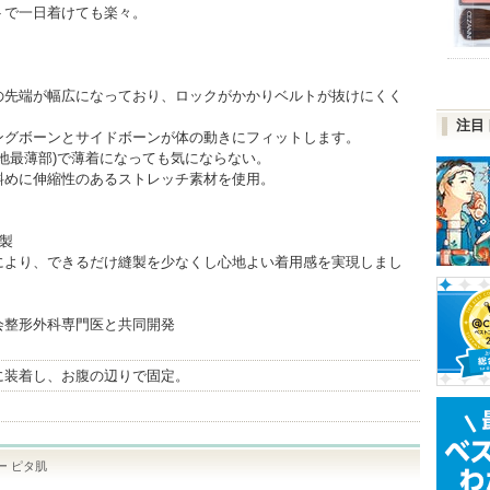
トで一日着けても楽々。
の先端が幅広になっており、ロックがかかりベルトが抜けにくく
注目
ングボーンとサイドボーンが体の動きにフィットします。
(生地最薄部)で薄着になっても気にならない。
斜めに伸縮性のあるストレッチ素材を使用。
製
により、できるだけ縫製を少なくし心地よい着用感を実現しまし
会整形外科専門医と共同開発
に装着し、お腹の辺りで固定。
ー ピタ肌