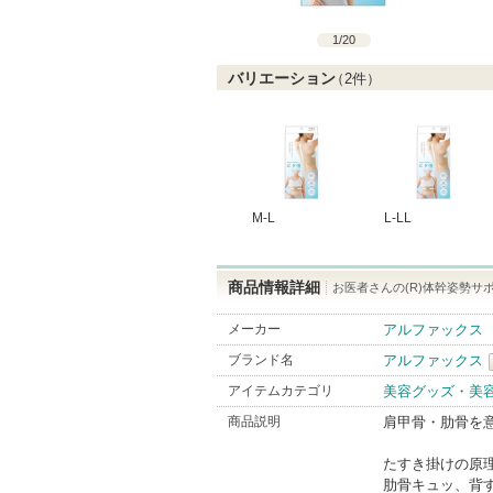
1
/
20
バリエーション
（
2
件）
M-L
L-LL
商品情報詳細
お医者さんの(R)体幹姿勢サ
メーカー
アルファックス
ブランド名
アルファックス
アイテムカテゴリ
美容グッズ・美
商品説明
肩甲骨・肋骨を
たすき掛けの原
肋骨キュッ、背