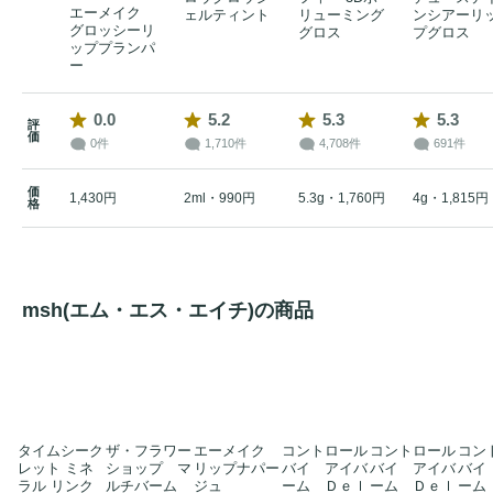
エーメイク
ェルティント
リューミング
ンシアーリ
グロッシーリ
グロス
プグロス
ッププランパ
ー
0.0
5.2
5.3
5.3
評
価
0件
1,710件
4,708件
691件
価
1,430円
2ml・990円
5.3g・1,760円
4g・1,815円
格
msh(エム・エス・エイチ)の商品
タイムシーク
ザ・フラワー
エーメイク
コントロール
コントロール
コン
レット ミネ
ショップ マ
リップナパー
バイ アイバ
バイ アイバ
バイ
ラル リンク
ルチバーム
ジュ
ーム Ｄｅｌ
ーム Ｄｅｌ
ーム