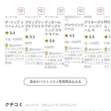
ながら
リップケア
。
リップグロス
としてはもちろん、
口紅
の
下地や、保湿リップとしても。適量を取りやすく、唇の形に
フィットして細部まで塗りやすいスプーン型シリコンチップ
ラ･メール
キャンメイク
ディオール
SUQQU(スッ
NARS
ジバ
ク)
採用で使い終わった後も拭き取りやすく、衛生的にお使いい
ザ･リップ ト
プランプリッ
ディオール
アフターグロ
PF
グロウイング
リートメント
プケアスクラ
アディクト
ー リップバ
ム・
ただけます。

バーム
ブ
リップ グロ
ーム Ｎ
イル
5.4
ウ オイル
4.3
5.3
5.4
5
3.4g・9,350円
*1 すべての方に皮膚刺激が起きないわけではありません　

5.6
18g・5,940円
594円
3g・4,180円
7.5m
@cosmeベ
*2 バニリルブチル（温感成分）、メントキシプロパンジオー
4,950円
@cosmeベ
ストコスメアワ
@cosmeベ
@cosmeベ
@
ストコスメアワ
ル（清涼感成分）

ード2026 上半
ストコスメアワ
ストコスメアワ
スト
@cosmeベ
ード2026 上半
期新作ベストカ
ード2025 ベス
ード2026 上半
ード2
ストコスメアワ
期新作ベストオ
*3 （バルミチン酸／エチルヘキサン酸）デキストリン（保湿
ラーリップケア
トプランプリッ
期新作ベストカ
期新
ード2026 上半
イル・バーム 第
第3位
プメイク 第1位
ラーリップケア
ラン
期新作コスメ 総
成分）　

2位
第2位
イク 
合 第10位
*4 
ヒアルロン酸
Ｎａ、加水分解
コラーゲン
*5 グリチルレチン酸ステアリル
過去のベストコスメ受賞商品をみる
クチコミ
エーメイク グロッシーリッププランパー