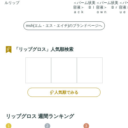
ルリップ
＜バーム状美
＜バーム状美
＜バ
容液＞ Ｂｌ
容液＞ Ｂｒ
容液
ａｃｋ
ｏｗｎ
ｕｅ
msh(エム・エス・エイチ)のブランドページへ
「リップグロス」人気順検索
人気順でみる
リップグロス 週間ランキング
1
2
3