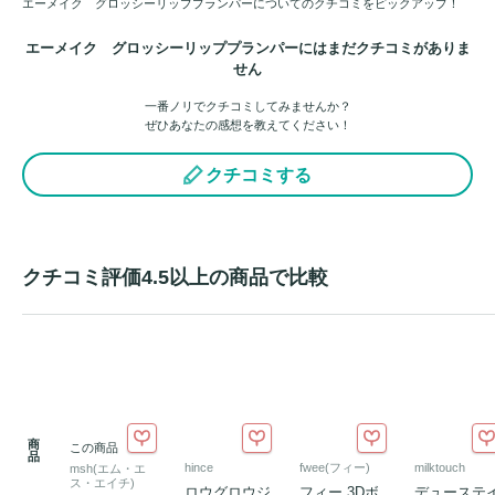
エーメイク グロッシーリッププランパーについてのクチコミをピックアップ！
エーメイク グロッシーリッププランパーにはまだクチコミがありま
せん
一番ノリでクチコミしてみませんか？
ぜひあなたの感想を教えてください！
クチコミする
クチコミ評価4.5以上の商品で比較
商
この商品
品
hince
fwee(フィー)
milktouch
msh(エム・エ
ス・エイチ)
ロウグロウジ
フィー 3Dボ
デューステ