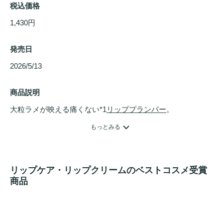
税込価格
1,430円
発売日
2026/5/13 
商品説明
大粒ラメが映える痛くない*1
リッププランパー
。

マイルドな刺激のプランプ成分*2配合で痛くない*1のに唇を
もっとみる
ふっくら見せながら、形状記憶ゲル*3配合でしわの目立たな
いぷるんとした唇をキープ。

多色の大粒ラメがちらちらと唇の上で光を反射し、ラメその
リップケア・リップクリームのベストコスメ受賞
もののキラめきを楽しめます。1本で使っても、ボリューム
商品
感・ラメ感を追加する
トップコート
としてもお使いいただけ
ます。

保湿成分*4＆皮膚コンディショニング成分*5配合でメイクし