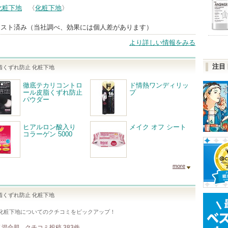
化粧下地
〈
化粧下地
〉
用テスト済み（当社調べ、効果には個人差があります）
より詳しい情報をみる
注目
脂くずれ防止 化粧下地
徹底テカリコントロ
ド情熱ワンディリッ
ール皮脂くずれ防止
プ
パウダー
ヒアルロン酸入り
メイク オフ シート
コラーゲン 5000
more
脂くずれ防止 化粧下地
化粧下地
についてのクチコミをピックアップ！
/ 混合肌
クチコミ投稿
383
件