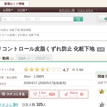
新着おトク情報
お買物
その他
カテゴリ一覧
ベストコスメ
ずれ防止 化粧下地 商品情報
トロール皮脂くずれ防止 化粧下地
リコントロール皮脂くずれ防止 化粧下地
公式
・動画
Q&A
ブログ
(1)
(0)
(0)
4.7
0.4pt
クチコミ評価
30ml・1,098円
関連
容量・税込価格
化粧下
2026/4/17 (2026/5/17追加発売)
発売日
Like
Have
325
4
気になる
もってる
クチコミする
3
325
クチコミ
件
注目人数
人