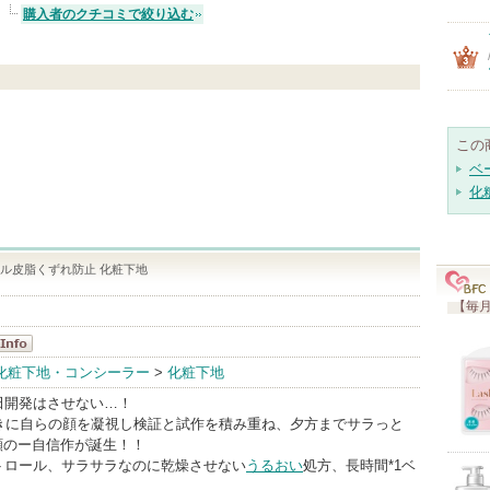
購入者のクチコミで絞り込む
この
ベ
化
ル皮脂くずれ防止 化粧下地
【毎月
格
化粧下地・コンシーラー
>
化粧下地
nfo
田開発はさせない…！
おきに自らの顔を凝視し検証と試作を積み重ね、夕方までサラっと
願のー自信作が誕生！！
トロール、サラサラなのに乾燥させない
うるおい
処方、長時間*1ベ