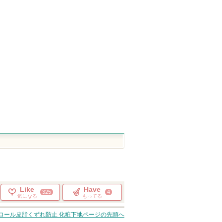
BRAYE
セザンヌ
ランコム
ショッピン
ショッピン
グサイトへ
グサイトへ
Like
Have
325
4
気になる
もってる
ロール皮脂くずれ防止 化粧下地
ページの先頭へ