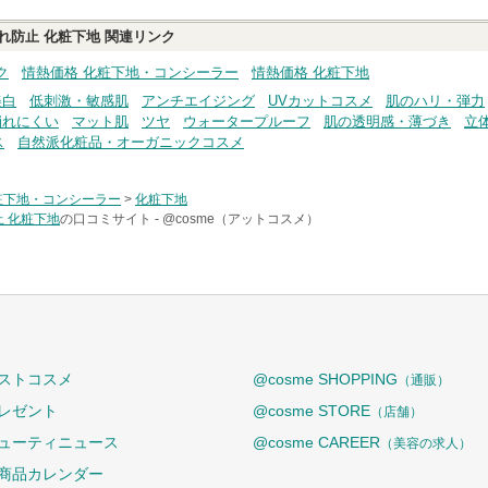
れ防止 化粧下地
関連リンク
ク
情熱価格 化粧下地・コンシーラー
情熱価格 化粧下地
美白
低刺激・敏感肌
アンチエイジング
UVカットコスメ
肌のハリ・弾力
崩れにくい
マット肌
ツヤ
ウォータープルーフ
肌の透明感・薄づき
立
ス
自然派化粧品・オーガニックコスメ
粧下地・コンシーラー
>
化粧下地
 化粧下地
の口コミサイト -
@cosme（アットコスメ）
ストコスメ
@cosme SHOPPING
（通販）
レゼント
@cosme STORE
（店舗）
ューティニュース
@cosme CAREER
（美容の求人）
商品カレンダー