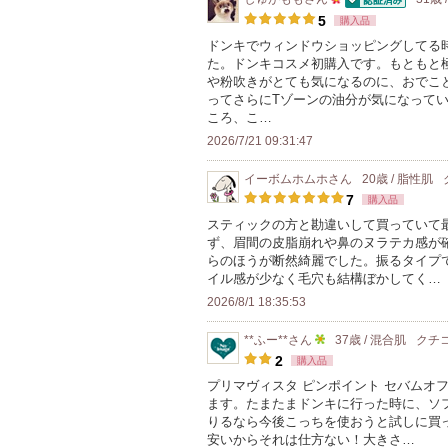
認証済
50
5
購入品
人
ドンキでウィンドウショッピングしてる
た。ドンキコスメ初購入です。もともと
以
や粉吹きがとても気になるのに、おでこ
上
ってさらにTゾーンの油分が気になって
の
ころ、こ…
メ
2026/7/21 09:31:47
ン
イーボムホムホ
さん
20歳 / 脂性肌
バ
7
購入品
ー
スティックの方と勘違いして買っていて
に
ず、眉間の皮脂崩れや鼻のヌラテカ感が
お
らのほうが断然綺麗でした。振るタイプ
イル感が少なく毛穴も結構ぼかしてく…
気
2026/8/1 18:35:53
に
入
**ふー**
さん
37歳 / 混合肌
クチ
り
5
2
購入品
登
人
プリマヴィスタ ピンポイント セバムオ
録
ます。たまたまドンキに行った時に、ソ
以
りるなら今後こっちを使おうと試しに買
さ
上
安いからそれは仕方ない！大きさ…
れ