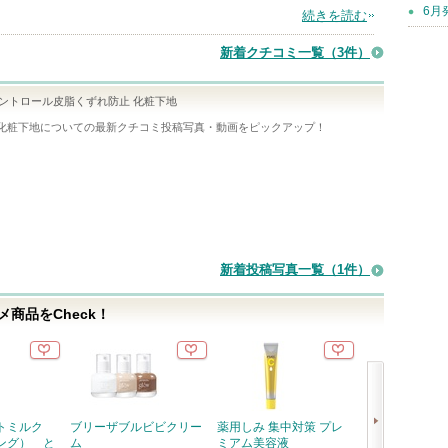
6月
続きを読む
新着クチコミ一覧
（3件）
コントロール皮脂くずれ防止 化粧下地
化粧下地
についての最新クチコミ投稿写真・動画をピックアップ！
新着投稿写真一覧（1件）
商品をCheck！
ントミルク
ブリーザブルビビクリー
薬用しみ 集中対策 プレ
はちみつコラー
ング） と
ム
ミアム美容液
ーパッド