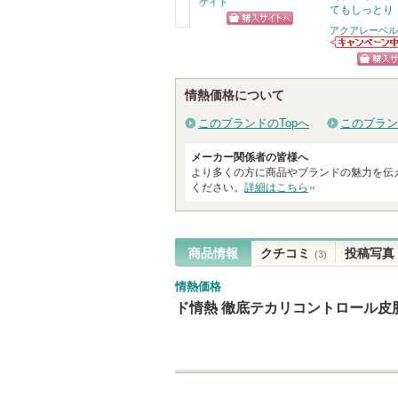
ケイト
てもしっとり
アクアレーベル
ショッピン
戻
アクアレーベル
グサイトへ
る
からのお知らせ
ショッ
があります
情熱価格について
グサイ
このブランドのTopへ
このブラン
メーカー関係者の皆様へ
より多くの方に商品やブランドの魅力を伝
ください。
詳細はこちら
商品情報
クチコミ
投稿写真
(3)
情熱価格
ド情熱 徹底テカリコントロール皮