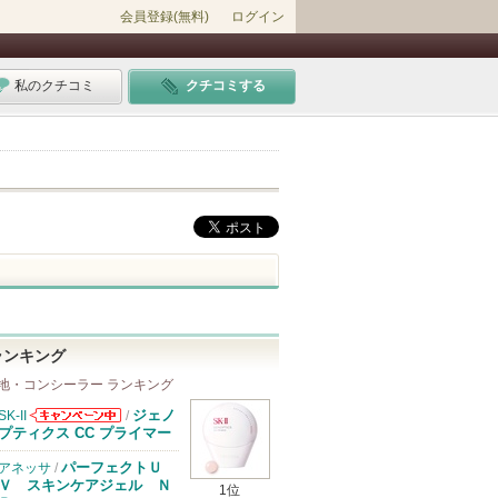
会員登録(無料)
ログイン
私のクチコミ
クチコミする
ランキング
地・コンシーラー ランキング
ジェノ
SK-II
/
SK-IIからのお
プティクス CC プライマー
知らせがありま
す
パーフェクトＵ
アネッサ
/
Ｖ スキンケアジェル Ｎ
1位