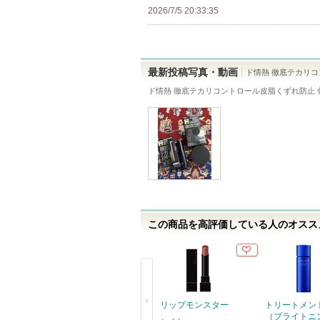
の
2026/7/5 20:33:35
て
メ
い
ン
ま
バ
す
ー
最新投稿写真・動画
ド情熱 徹底テカリ
に
ド情熱 徹底テカリコントロール皮脂くずれ防止 
お
気
に
入
り
登
録
この商品を高評価している人のオススメ
さ
れ
て
い
ま
リップモンスター
トリートメ
す
（ブライトニ