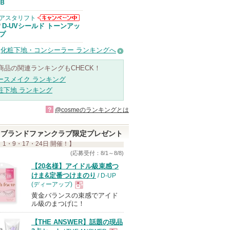
Ｂ
アスタリフト
アスタリフトか
D-UVシールド トーンアッ
/
らのお知らせが
プ
あります
化粧下地・コンシーラー ランキングへ
商品の関連ランキングもCHECK！
ースメイク ランキング
粧下地 ランキング
?
@cosmeのランキングとは
ブランドファンクラブ限定プレゼント
 1・9・17・24日 開催！】
(応募受付：8/1～8/8)
【20名様】アイドル級束感つ
けま&定番つけまのり
/ D-UP
(ディーアップ)
黄金バランスの束感でアイド
現
ル級のまつげに！
【THE ANSWER】話題の現品
品