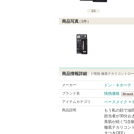
1
/
1
商品写真
（
1
件）
商品情報詳細
ド情熱 徹底テカリコントロー
メーカー
ドン・キホーテ
ブランド名
情熱価格
情熱価
アイテムカテゴリ
ベースメイク
>
BrandI
商品説明
もう私の顔で油
担当者が30分
美肌が続く*1念
徹底テカリコン
タつきOFF♪