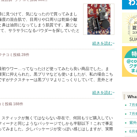
時に見つけて、気になったので買ってみまし
極度の混合肌で、目周りや口周りは乾燥小皺
と鼻は油田になってしまう肌質です。夏にな
いて、サラサラになるパウダーを探していたと
続きを読む
クチコミ投稿
28
件
最初ウワー…ってなったけど使ってみたら良い商品でした。ま
確実に抑えられた。黒プリマなども使いましたが、私の場合こち
ですがテクスチャーは黒プリマよりこっくりしていて、意外とオ
続きを読む
Wha
コミ投稿
188
件
7月
7月
フ スティックが無くてはならない存在で、何回もリピ購入してい
紫外
フィーナと同じようなパッケージでしかも半額以下！これで事足
ってみました。少しパッケージが安っぽい感じはしますが、実際
6月