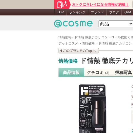
おトクにキレイになる情報が満載！
TOP
ランキング
ブランド
ブログ
Q&A
情熱価格 / ド情熱 徹底テカリコントロール皮脂く
アットコスメ
>
情熱価格
>
ド情熱 徹底テカリコン
このブランドの情報を
ド情熱 徹底テカ
情熱価格
見る
商品情報
クチコミ
投稿写真
(3)