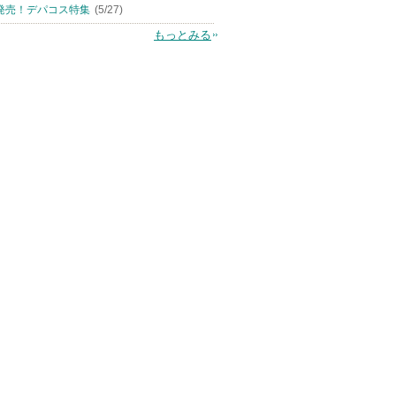
発売！デパコス特集
(5/27)
もっとみる
ゲントナ
セラムクッションファン
ジェニフィック アルティ
シングロウティ
デーション
メ セラム