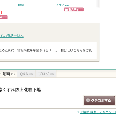
glow
メラノCC
BIA effect
次
ショッピン
へ
グサイトへ
ピン
トへ
ドの商品一覧へ
えるために、情報掲載を希望されるメーカー様はぜひこちらをご覧
・動画
Q&A
ブログ
(1)
(0)
(0)
脂くずれ防止 化粧下地
クチコミする
ド情熱 徹底テカリコント