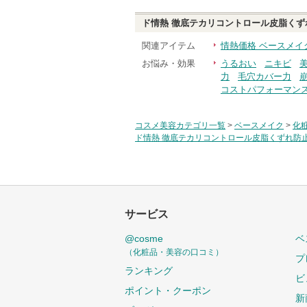
ド情熱 徹底テカリコントロール皮脂くず
関連アイテム
情熱価格 ベースメイ
お悩み・効果
うるおい
ニキビ
力
毛穴カバー力
コストパフォーマン
コスメ美容カテゴリ一覧
>
ベースメイク
>
化
ド情熱 徹底テカリコントロール皮脂くずれ防止
サービス
@cosme
ベ
（化粧品・美容の口コミ）
プ
ランキング
ビ
ポイント・クーポン
新