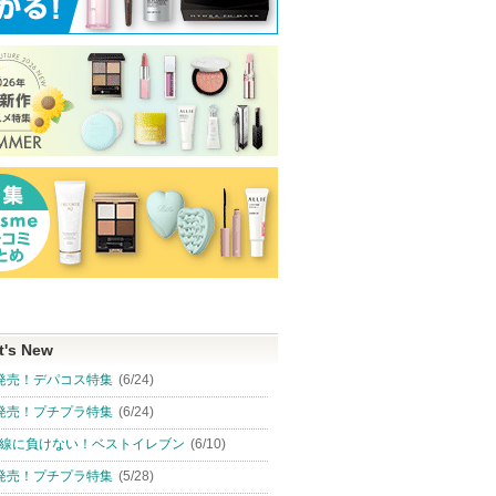
t's New
発売！デパコス特集
(6/24)
発売！プチプラ特集
(6/24)
線に負けない！ベストイレブン
(6/10)
発売！プチプラ特集
(5/28)