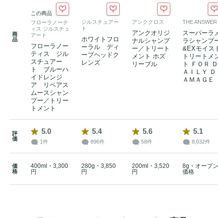
この商品
ジルスチュアー
アンククロス
THE ANSWER
フローラノーテ
ト
ィス ジルスチュ
アンクオリジ
スーパーラ
商
アート
ホワイトフロ
品
ナルシャンプ
ラシャンプ
フローラノー
ーラル ディ
ー／トリート
&EXモイス
ティス ジル
ープヘッドク
メント ホズ
トリートメ
スチュアー
レンズ
リーブル
ト ＦＯＲ Ｄ
ト ブルーハ
ＡＩＬＹ Ｄ
イドレンジ
ＡＭＡＧＥ
ア リペアス
ムースシャン
プー／トリー
トメント
5.0
5.4
5.6
5.1
評
価
1件
896件
58件
8,032件
400ml・3,300
280g・3,850
200ml・3,520
8g・オープ
価
格
円
円
円
価格