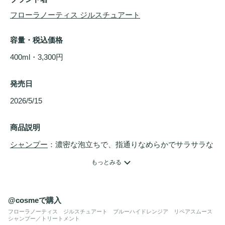
フローラノーティス ジルスチュアート
容量・税込価格
400ml・3,300円
発売日
2026/5/15 
商品説明
シャンプー
：濃密な泡立ちで、指通りなめらかでサラサラな
髪へ。ブルーハイドレンジアが香り立つ、美容オイル仕立て
もっとみる
の
シャンプー
。

◆ 商品特長

・ふんわり軽いサラサラとした仕上がりと、シルクのような
@cosmeで購入
なめらかな指通りを両立させる処方です。また、植物由来の
フローラノーティス ジルスチュアート ブルーハイドレンジア リペアスムース
シャンプー／トリートメント
洗浄成分が頭皮と髪をいたわりながら、きめ細かく濃密な泡