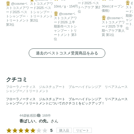
ード2025 ベス
@
@cosmeベ
ストコスメアワ
をケアし、
ツヤ
のあるきれいな髪色へみちびきます。

10ml／g・154円
30ml (オープン
トヘアケア 第2
スト
ストコスメアワ
ード2025 ベス
価格)
位
ード2
・自然由来指数91%※。モリンガオイルをはじめとしたコー
ード2025 ベス
トシャンプー・
@cosmeベ
期新
トシャンプー・
トリートメント
ストコスメアワ
@cosmeベ
ルドプレスオイルを厳選して配合した美容オイル仕立て。頭
ャン
トリートメント
第2位
ード2026 上半
ストコスメアワ
ート
第3位
期新作ベストシ
ード2025 下半
皮と髪に
うるおい
をあたえ、
ツヤ
高く仕上げます。

位
ャンプー・トリ
期ヘアケア新人
ートメント 第3
賞 第1位
※ ISO 16128準拠 水を含む

位
・雨の余韻を感じる澄んだ空気感とみずみずしい甘さで優し
過去のベストコスメ受賞商品をみる
く包み込む、ブルーハイドレンジアの香り。香り立ちがよ
く、フレグランスの印象そのままに香りが持続します。

・人と環境に配慮した、こだわりの処方。サルフェートフリ
クチコミ
ー、ノンシリコーン、グルテンフリー※2。

フローラノーティス ジルスチュアート ブルーハイドレンジア リペアスムース
※2 グルテン原料不使用（グルテン原料とは、全成分上コム
シャンプー／トリートメント
ギ・オオムギ・ライムギを含む原料です。）

フローラノーティス ジルスチュアート ブルーハイドレンジア リペアスムース
シャンプー／トリートメントについてのクチコミをピックアップ！
・雨上がりの幻想的なきらめきを想起させる、ブルーハイド
レンジアの花びらを纏わせた限定デザインボトル。
44歳
敏感肌
168件
香ばしい、の先。
さん
5
購入品
リピート