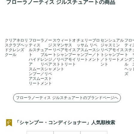
フローラノーティス ジルスチュアートの商品
クリアネロリ
フローラノー
スウィートオ
チェリーブロ
センシュアル
フロ
スクラブヘッ
ティス ジ
スマンサス
ッサム リペ
ジャスミン
ティ
ドクレンズ
ルスチュアー
リペアモイス
アスムースシ
リペアモイス
スチ
クール
ト ブルー
トシャンプー
ャンプー／ト
トシャンプー
ト 
ハイドレンジ
／リペアモイ
リートメント
／トリートメ
ング
ア リペア
ストトリート
ント
ル 
スムースシャ
メント
ヘッ
ンプー／リペ
ズ
アスムースト
リートメント
フローラノーティス ジルスチュアートのブランドページへ
「シャンプー・コンディショナー」人気順検索