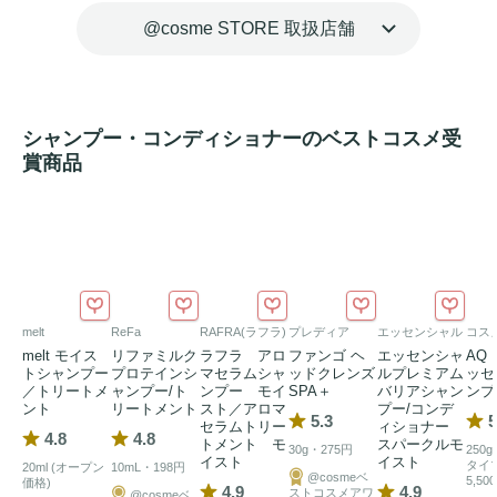
で包み込み、洗浄します。

@cosme STORE 取扱店舗
・植物由来毛髪補修成分が髪内部まで浸透し、ダメージを補
修。またカラーケア処方により、
ヘアカラー
によるダメージ
をケアし、
ツヤ
のあるきれいな髪色へみちびきます。

シャンプー・コンディショナーのベストコスメ受
・自然由来指数82%※1。モリンガオイルをはじめとしたコ
賞商品
ールドプレスオイルを厳選し配合した美容オイル仕立て。頭
皮と髪に
うるおい
をあたえ、
ツヤ
高く仕上げます。

※1  ISO 16128準拠 水を含む

トリートメント
：髪をいたわり、ふんわり軽やかな仕上がり
へ。ブルーハイドレンジアが香り立つ、美容オイル仕立ての
melt
ReFa
RAFRA(ラフラ)
プレディア
エッセンシャル
コス
トリートメント
。

melt モイス
リファミルク
ラフラ アロ
ファンゴ ヘ
エッセンシャ
AQ
◆ 商品特長

トシャンプー
プロテインシ
マセラムシャ
ッドクレンズ
ルプレミアム
ッセ
／トリートメ
ャンプー/ト
ンプー モイ
SPA＋
バリアシャン
ンプ
・ふんわり軽いサラサラとした仕上がりと、シルクのような
ント
リートメント
スト／アロマ
プー/コンデ
5.3
5
なめらかな指通りを両立させる処方です。

セラムトリー
ィショナー
4.8
4.8
トメント モ
スパークルモ
30g・275円
250
・植物由来毛髪補修成分が髪内部まで浸透し、ダメージを補
イスト
イスト
タイ
20ml (オープン
10mL・198円
@cosmeベ
5,50
修。またカラーケア処方により、
価格)
ヘアカラー
によるダメージ
4.9
4.9
ストコスメアワ
@cosmeベ