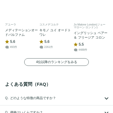
アユーラ
コスメデコルテ
Jo Malone London(ジョー
マローン ロンドン)
メディテーションオー
キモノ ユイ オードト
イングリッシュ ペアー
ドパルファム
ワレ
＆ フリージア コロン
5.6
5.6
5.5
493件
2261件
4488件
4位以降のランキングをみる
よくある質問（FAQ）
どのような特徴の商品ですか？
価格はいくらですか？