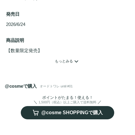
発売日
2026/6/24 
商品説明
【数量限定発売】

あの夏の空気を、もう一度。 

もっとみる
香りは記憶と深く結びつき、ふとした瞬間に鮮やかに蘇る。 

まぶしい光、肌をなでる風、遠ざかる夏の気配

@cosmeで購入
オードトワレ until #01
言葉にならない感情ごと、閉じ込めたような2つの香りが生
ポイントがたまる！使える！
1,500円（税込）以上ご購入で送料無料
オードトワレ
"記憶のアンソロジー"より、夏の限定2種が順次
@cosme SHOPPINGで購入
登場します。 

・2026年6月24日（水）／ 
オードトワレ
 until #01　【数量限
定】 
