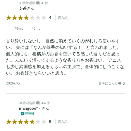
30歳
敏感肌
47件
シ茶
さん
4
購入品
45ｍL
45ｍL
香り酔いしないし、自然に消えていくのがむしろ使いやす
い。 夫には「なんか線香の匂いする！」と言われました。
個人的にも、柑橘系のお香を焚いてる感じの香りだと思っ
た。ふんわり漂ってくるような香り方もお香ぽい。 アニス
も少し異国感を加えるくらいの主張で、全体的にしつこくな
い。 お香好きならいいと思う。
2026/7/5
2
参考になった
34歳
混合肌
437件
mangooo*・
さん
5
購入品