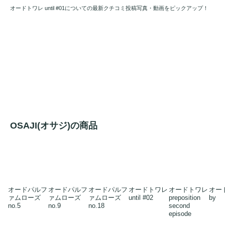
オードトワレ until #01についての最新クチコミ投稿写真・動画をピックアップ！
OSAJI(オサジ)の商品
オードパルフ
オードパルフ
オードパルフ
オードトワレ
オードトワレ
オー
ァムローズ
ァムローズ
ァムローズ
until #02
preposition
by
no.5
no.9
no.18
second
episode