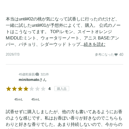
本当はuntil#02の桃が気になって試香しに行ったのだけど、
一緒に試したuntil#01が予想外によくて、購入。 公式のノー
トはこうなってます。 TOP:レモン、スイートオレンジ
MIDDLE:ミント、ウォータリーノート、アニス BASE:アン
バー、パチョリ、シダーウッド トップ...
続きを読む
2026/7/3
40
参考になった
45歳
乾燥肌
321件
minitomato
さん
4
購入品
45ｍL
45ｍL
試香せずに購入しましたが、他の方も書いてあるようにお香
のような感じです。私はお香ぽい香りが好きなのでこちらも
わりと好きな香りでした。あまり持続しないので、今からの