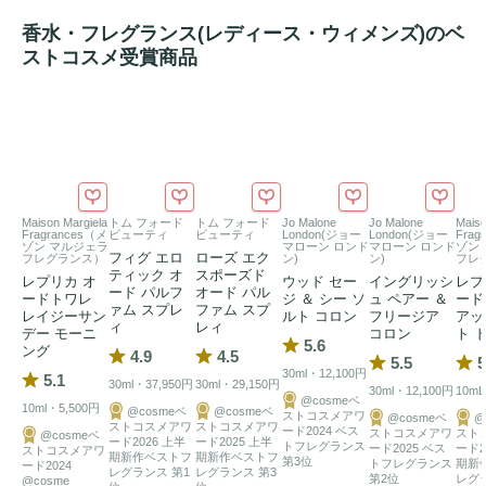
・2026年7月22日（水）／ 
オードトワレ
 until #02　【数量限
香水・フレグランス(レディース・ウィメンズ)のベ
定】 

ストコスメ受賞商品
爽やかで切なく、甘酸っぱくて瑞々しい。

それぞれ異なる夏の表情を纏うように、あるいは重ねて。 

この夏だけの、あなたの記憶になりますように。 

until next time - また会う日まで 

Maison Margiela
トム フォード
トム フォード
Jo Malone
Jo Malone
Maiso
Fragrances（メ
ビューティ
ビューティ
London(ジョー
London(ジョー
Frag
ゾン マルジェラ
マローン ロンド
マローン ロンド
ゾン
フィグ エロ
ローズ エク
また会える日を期待するような、別れ前の感情をイメージし
フレグランス）
ン)
ン)
フレ
ティック オ
スポーズド
レプリカ オ
ウッド セー
イングリッシ
レプ
た香り。

ード パルフ
オード パル
ードトワレ
ジ ＆ シー ソ
ュ ペアー ＆
ード
ァム スプレ
ファム スプ
レイジーサン
ルト コロン
フリージア
アッ
ィ
レィ
デー モーニ
コロン
ト 
軽やかなレモンとスイートオレンジのシトラスに、ミントと
5.6
ング
4.9
4.5
5.5
5
ウォータリーノートの涼やかな空気が重なる。ほのかにアニ
30ml・12,100円
5.1
30ml・37,950円
30ml・29,150円
30ml・12,100円
10mL
スの甘さが溶け込み、やわらかく爽やかな印象に。ラストは
@cosmeベ
10ml・5,500円
@cosmeベ
@cosmeベ
ストコスメアワ
@cosmeベ
@
アンバーとパチョリ、シダーウッドが穏やかな温もりを残
ストコスメアワ
ストコスメアワ
ード2024 ベス
ストコスメアワ
スト
@cosmeベ
ード2026 上半
ード2025 上半
トフレグランス
ード2025 ベス
ード2
ストコスメアワ
す。

期新作ベストフ
期新作ベストフ
第3位
トフレグランス
期新
ード2024
レグランス 第1
レグランス 第3
第2位
レグ
@cosme