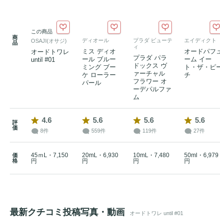
この商品
商
ディオール
プラダ ビューテ
エイディクト
OSAJI(オサジ)
品
ィ
ミス ディオ
オードパフ
オードトワレ
プラダ パラ
ール ブルー
ーム イー
until #01
ドックス ヴ
ミング ブー
ト・ザ・ピ
ァーチャル
ケ ローラー
チ
フラワー オ
パール
ーデパルファ
ム
4.6
5.6
5.6
5.6
評
価
8件
559件
119件
27件
45ｍL・7,150
20mL・6,930
10mL・7,480
50ml・6,979
価
格
円
円
円
円
最新クチコミ投稿写真・動画
オードトワレ until #01