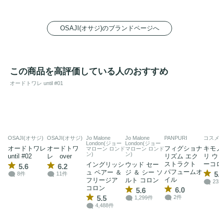
OSAJI(オサジ)のブランドページへ
この商品を高評価している人のおすすめ
オードトワレ until #01
OSAJI(オサジ)
OSAJI(オサジ)
Jo Malone
Jo Malone
PANPURI
コス
London(ジョー
London(ジョー
オードトワレ
オードトワ
フィグショナ
キモ
マローン ロンド
マローン ロンド
ン)
ン)
until #02
レ over
リズム エク
リ 
ストラクト
ーコ
イングリッシ
ウッド セー
5.6
6.2
パフュームオ
ュ ペアー ＆
ジ ＆ シー ソ
5
8件
11件
イル
フリージア
ルト コロン
2
コロン
6.0
5.6
5.5
2件
1,299件
4,488件