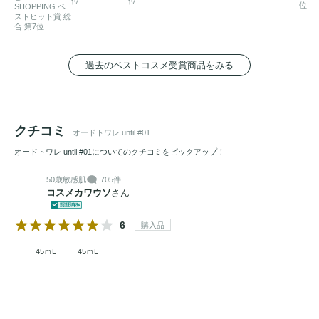
位
位
位
SHOPPING ベ
トップ：レモン*、スイートオレンジ

ストヒット賞 総
合 第7位
ミドル：ミント、ウォータリーノート、アニス

ベース：アンバー、パチョリ、シダーウッド

過去のベストコスメ受賞商品をみる
＊国産天然香料：レモン果皮油（瀬戸内産）
クチコミ
オードトワレ until #01
オードトワレ until #01についてのクチコミをピックアップ！
50歳
敏感肌
705件
コスメカワウソ
さん
6
購入品
45ｍL
45ｍL