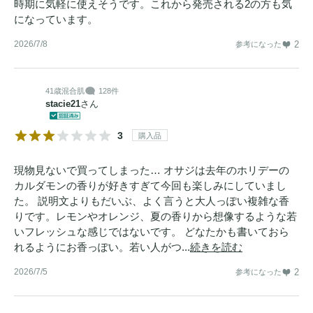
時期に気軽に使えそうです。これから発売される2の方も気
になっています。
2026/7/8
2
参考になった
41歳
混合肌
128件
stacie21
さん
3
購入品
現物見ないで買ってしまった… オサジは去年のホリデーの
カルダモンの香りが好きすぎて今回も楽しみにしていまし
た。 説明文よりもだいぶ、よく言うと大人っぽい複雑な香
りです。レモンやオレンジ、夏の香りから想像するような若
いフレッシュな感じではないです。 どなたかも書いておら
れるようにお香っぽい。若い人がつ...
続きを読む
2026/7/5
2
参考になった