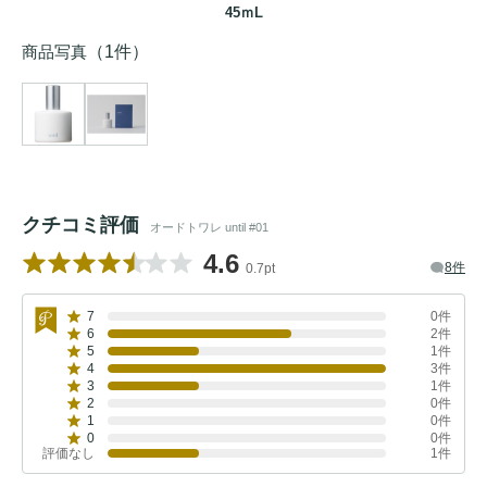
45ｍL
商品写真
（1件）
クチコミ評価
オードトワレ until #01
4.6
8件
0.7pt
7
0件
6
2件
5
1件
4
3件
3
1件
2
0件
1
0件
0
0件
評価なし
1件