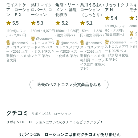
モイストケ
薬用 マイク
角層トリート
薬用うるおい
リセットクリ
スキ
ア ローショ
ロバーム ロ
メント 基礎
ローション
ア N
モナ
ン ＥＸ
ーション
化粧液
（しっとり）
5.4
5
5.5
5.3
5.2
5.1
180ml(レフィ
38ml
ル)・3,300円
110ml(レフィ
150ml・4,070円
150ml・1,980円
150mL・1,320
@
(編集部調べ)
ル)・2,860円
(編集部調べ)
円 (編集部調べ)
スト
@cosmeベ
@cosmeベ
ード2
@cosmeベ
ストコスメアワ
@cosmeベ
@cosmeベ
ストコスメアワ
ト化
ストコスメアワ
ード2025 ベス
ストコスメアワ
ストコスメアワ
ード2025 ベス
ード2026 上半
トミスト状スキ
ード2025 ベス
ード2026 上半
ト拭き取り化粧
期新作コスメ 総
ンケア 第2位
ト化粧水 第2位
期新作コスメ 価
水 第1位
合大賞
格別賞 ロープラ
イス部門 化粧水
第1位
過去のベストコスメ受賞商品をみる
クチコミ
リポイン116 ローション
リポイン116 ローションについてのクチコミをピックアップ！
リポイン116 ローションにはまだクチコミがありません