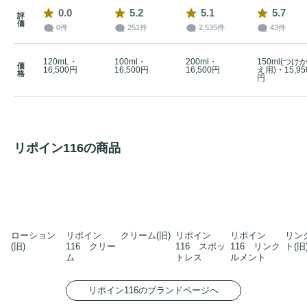
0.0
5.2
5.1
5.7
評
価
0件
251件
2,535件
43件
120mL・
100ml・
200ml・
150ml(つけ
価
16,500円
16,500円
16,500円
え用)・15,95
格
円
リポイン116の商品
ローション
リポイン
クリーム(旧)
リポイン
リポイン
リン
(旧)
116 クリー
116 スポッ
116 リンク
ト(旧
ム
トレス
ルメント
リポイン116のブランドページへ