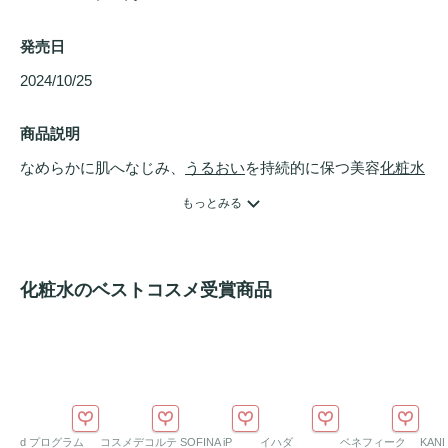
発売日
2024/10/25 
商品説明
なめらかに肌へなじみ、
うるおい
を持続的に保つ美容
化粧水
です。デュアルアクション処方で肌のすみずみへ美容保湿成
もっとみる
分を届け、美しく整ったつややかな肌へ導きます。
化粧水のベストコスメ受賞商品
d プログラム
コスメデコルテ
SOFINA iP
イハダ
ベネフィーク
KAN