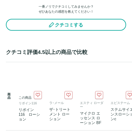
一番ノリでクチコミしてみませんか？
ぜひあなたの感想を教えてください！
クチコミする
クチコミ評価4.5以上の商品で比較
商
品
この商品
ラ･メール
エスティ ローダ
エピステーム
リポイン116
ー
ザ･トリート
ステムサイ
リポイン
マイクロ エ
メント ロー
ンスローシ
116 ローシ
ッセンス ロ
ション
ンc
ョン
ーション BF