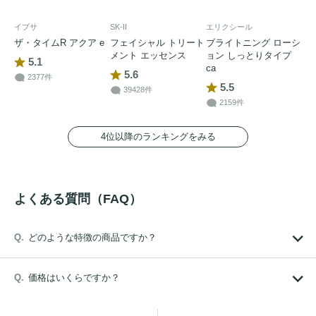
イプサ
SK-II
エリクシール
ザ・タイムR アクア e
フェイシャル トリート
ブライトニング ローシ
メント エッセンス
ョン しっとりタイプ
5.1
ca
5.6
2377件
5.5
39428件
2159件
4位以降のランキングをみる
よくある質問（FAQ）
どのような特徴の商品ですか？
価格はいくらですか？