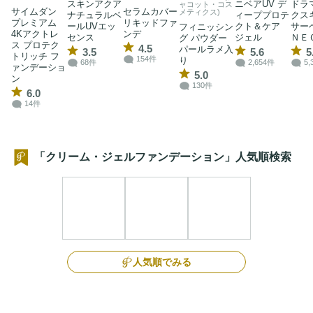
スキンアクア
ニベアUV デ
ドラ
ャコット・コス
サイムダン
セラムカバー
メティクス)
ナチュラルベ
ィーププロテ
クス
プレミアム
リキッドファ
ールUVエッ
クト＆ケア
サー
フィニッシン
4Kアクトレ
ンデ
センス
ジェル
ＮＥ
グ パウダー
ス プロテク
4.5
パールラメ入
3.5
5.6
5
トリッチ フ
154件
り
68件
2,654件
5,
ァンデーショ
5.0
ン
130件
6.0
14件
「クリーム・ジェルファンデーション」人気順検索
人気順でみる