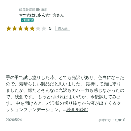
61歳
乾燥肌
86件
☆:::☆はにさん☆:::☆
さん
5
購入品
手の甲で試し塗りした時、とても光沢があり、色白になった
ので、素晴らしい製品だと思いました。 期待して顔に塗り
ましたが、顔だとそんなに光沢もカバー力も感じなかったの
で、残念です。 もっと付ければよいのか、今後試してみま
す。 中を開けると、バラ状の切り抜きから液が出てくるク
ッションファンデーション。...
続きを読む
2026/5/24
0
参考になった