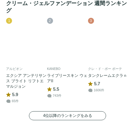
クリーム・ジェルファンデーション 週間ランキン
グ
1
2
3
アルビオン
KANEBO
クレ・ド・ポー ボーテ
エクシア アンテリサン
ライブリースキン ウェ
タンクレームエクラｎ
ス ブライト リフトエ
アII
5.7
マルジョン
5.5
1606件
5.9
743件
65件
4位以降のランキングをみる