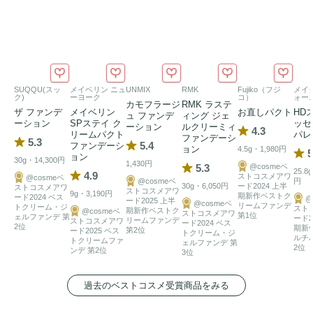
SUQQU(スッ
メイベリン ニュ
UNMIX
RMK
Fujiko（フジ
メイ
ク)
ーヨーク
コ）
ォー
カモフラージ
RMK ラステ
ザ ファンデ
メイベリン
お直しパクト
HD
ュ ファンデ
ィング ジェ
ーション
SPステイ ク
ッセ
ーション
ルクリーミィ
4.3
リームパクト
パレ
ファンデーシ
5.3
5.4
ファンデーシ
ョン
4.5g・1,980円
5
ョン
30g・14,300円
1,430円
5.3
@cosmeベ
25.8
4.9
ストコスメアワ
@cosmeベ
@cosmeベ
円
30g・6,050円
ード2024 上半
ストコスメアワ
ストコスメアワ
9g・3,190円
期新作ベストク
ード2024 ベス
@
ード2025 上半
@cosmeベ
リームファンデ
トクリーム・ジ
スト
期新作ベストク
@cosmeベ
ストコスメアワ
第1位
ェルファンデ 第
ード2
リームファンデ
ストコスメアワ
ード2024 ベス
2位
期新
第2位
ード2025 ベス
トクリーム・ジ
ルチ
トクリームファ
ェルファンデ 第
2位
ンデ 第2位
3位
過去のベストコスメ受賞商品をみる