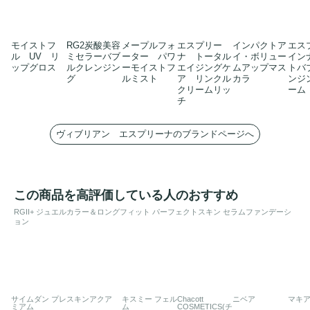
モイストフ
RG2炭酸美容
メープルフォ
エスプリー
インパクトア
エス
ル UV リ
ミセラーバブ
ーター パワ
ナ トータル
イ・ボリュー
イン
ップグロス
ルクレンジン
ーモイストフ
エイジングケ
ムアップマス
トバ
グ
ルミスト
ア リンクル
カラ
ンジ
クリームリッ
ーム
チ
ヴィブリアン エスプリーナのブランドページへ
この商品を高評価している人のおすすめ
RGII+ ジュエルカラー＆ロングフィット パーフェクトスキン セラムファンデーシ
ョン
サイムダン プレ
スキンアクア
キスミー フェル
Chacott
ニベア
マキ
ミアム
ム
COSMETICS(チ