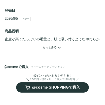
発売日
2026/8/5 
NEW
商品説明
密度が高くたっぷりの毛量と、肌に吸い付くようなやわらか
な肌当たり。斜めにカットされた独自の形状が、クリームフ
もっとみる
ォーミュラをムラなく広げ、まるで磨き上げたような自然な
ツヤ
と血色感を演出します。指先を凌駕する、至福の使い心
地をその肌に。
@cosmeで購入
クリームチークブラシ ＃１７
ポイントがたまる！使える！
1,500円（税込）以上ご購入で送料無料
@cosme SHOPPINGで購入