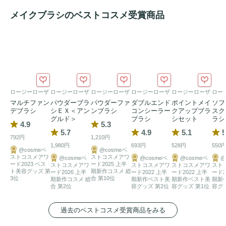
メイクブラシのベストコスメ受賞商品
ロージーローザ
ロージーローザ
ロージーローザ
ロージーローザ
ロージーローザ
ロー
マルチファン
パウダーブラ
パウダーファ
ダブルエンド
ポイントメイ
ソフ
デブラシ
シＥＸ＜アン
ンブラシ
コンシーラー
クアップブラ
スク
グルド＞
ブラシ
シセット
ラシ
4.9
5.3
5.7
4.9
5.1
5
792円
1,210円
1,980円
693円
528円
550
@cosmeベ
@cosmeベ
ストコスメアワ
ストコスメアワ
@cosmeベ
@cosmeベ
@cosmeベ
@
ード2023 ベス
ード2025 上半
ストコスメアワ
ストコスメアワ
ストコスメアワ
スト
ト美容グッズ 第
期新作コスメ 総
ード2026 上半
ード2022 上半
ード2022 上半
ード2
3位
合 第10位
期新作コスメ 総
期新作ベスト美
期新作ベスト美
期新
合 第2位
容グッズ 第2位
容グッズ 第1位
容グ
過去のベストコスメ受賞商品をみる