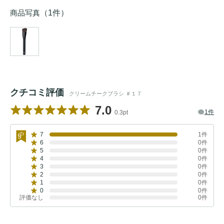
商品写真
（1件）
クチコミ評価
クリームチークブラシ ＃１７
7.0
1件
0.3pt
7
1件
6
0件
5
0件
4
0件
3
0件
2
0件
1
0件
0
0件
評価なし
0件