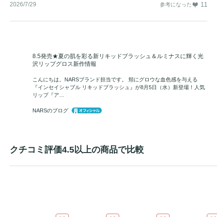
2026/7/29
11
参考になった
8.5発売★夏の肌を彩る新リキッドブラッシュ＆ルミナスに輝く光
沢リップグロス新作情報
こんにちは。NARSブランド担当です。 頬にグロウな血色感を与える
『インセイシャブル リキッドブラッシュ』が8月5日（水）新登場！人気
リップ『ア…
NARSのブログ
クチコミ評価4.5以上の商品で比較