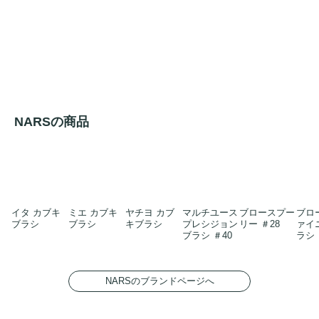
NARSの商品
イタ カブキ
ミエ カブキ
ヤチヨ カブ
マルチユース
ブロースプー
ブロ
ブラシ
ブラシ
キブラシ
プレシジョン
リー ＃28
ァイ
ブラシ ＃40
ラシ 
NARSのブランドページへ