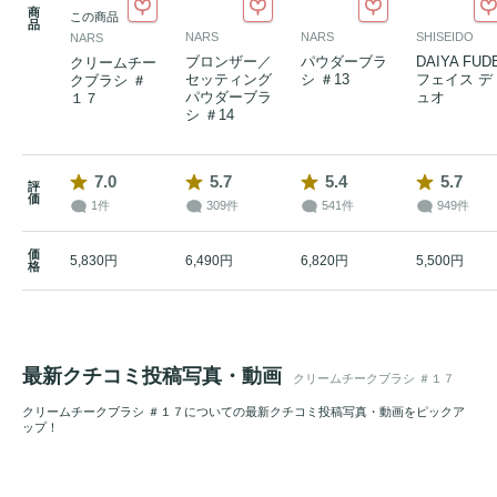
商
この商品
品
NARS
NARS
SHISEIDO
NARS
ブロンザー／
パウダーブラ
DAIYA FUD
クリームチー
セッティング
シ ＃13
フェイス デ
クブラシ ＃
パウダーブラ
ュオ
１７
シ ＃14
7.0
5.7
5.4
5.7
評
価
1件
309件
541件
949件
価
5,830円
6,490円
6,820円
5,500円
格
最新クチコミ投稿写真・動画
クリームチークブラシ ＃１７
クリームチークブラシ ＃１７についての最新クチコミ投稿写真・動画をピックア
ップ！