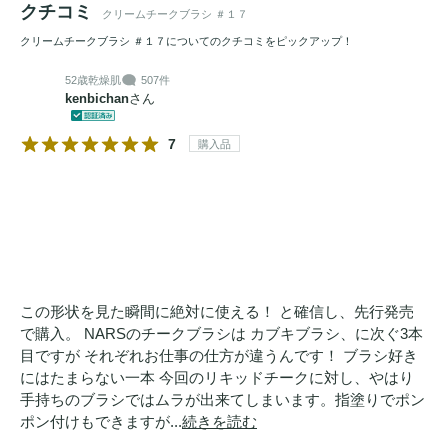
クチコミ
クリームチークブラシ ＃１７
クリームチークブラシ ＃１７についてのクチコミをピックアップ！
52歳
乾燥肌
507件
kenbichan
さん
7
購入品
この形状を見た瞬間に絶対に使える！ と確信し、先行発売
で購入。 NARSのチークブラシは カブキブラシ、に次ぐ3本
目ですが それぞれお仕事の仕方が違うんです！ ブラシ好き
にはたまらない一本 今回のリキッドチークに対し、やはり
手持ちのブラシではムラが出来てしまいます。指塗りでポン
ポン付けもできますが...
続きを読む