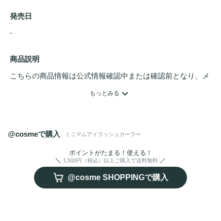
発売日
- 
商品説明
こちらの商品情報は公式情報確認中または確認前となり、メ
ンバーさんによる登録を含みます。詳細は
こちら
もっとみる
バネ式！少しの力でしっかりまつ毛をカールUP
@cosmeで購入
ミニマムアイラッシュカーラー
ポイントがたまる！使える！
1,500円（税込）以上ご購入で送料無料
@cosme SHOPPINGで購入