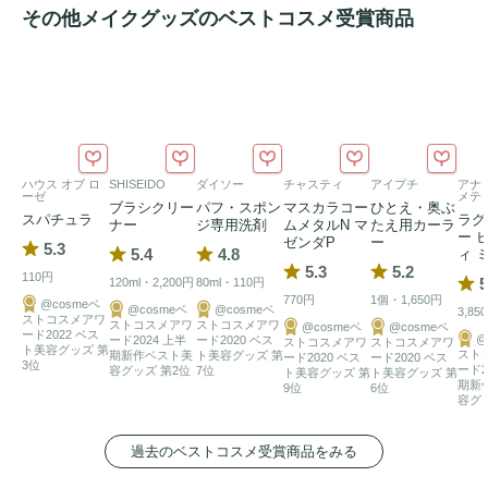
その他メイクグッズのベストコスメ受賞商品
ハウス オブ ロ
SHISEIDO
ダイソー
チャスティ
アイプチ
アナ 
ーゼ
メテ
ブラシクリー
パフ・スポン
マスカラコー
ひとえ・奥ぶ
スパチュラ
ラグ
ナー
ジ専用洗剤
ムメタルN マ
たえ用カーラ
ー 
ゼンダP
ー
5.3
5.4
4.8
ィ 
5.3
5.2
110円
5
120ml・2,200円
80ml・110円
770円
1個・1,650円
@cosmeベ
@cosmeベ
@cosmeベ
3,85
ストコスメアワ
ストコスメアワ
ストコスメアワ
@cosmeベ
@cosmeベ
ード2022 ベス
@
ード2024 上半
ード2020 ベス
ストコスメアワ
ストコスメアワ
ト美容グッズ 第
スト
期新作ベスト美
ト美容グッズ 第
ード2020 ベス
ード2020 ベス
3位
ード2
容グッズ 第2位
7位
ト美容グッズ 第
ト美容グッズ 第
期新
9位
6位
容グ
過去のベストコスメ受賞商品をみる