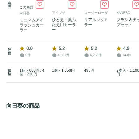
商
品
この商品
アイプチ
ロージーローザ
KANEBO
向日葵
ひとえ・奥ぶ
リアルックミ
ブラシ＆チ
ミニマムアイ
たえ用カーラ
ラー
プセット
ラッシュカー
ー
ラー
0.0
5.2
5.2
4.9
評
価
0件
4,561件
6,258件
143件
1個・660円 / 4
1個・1,650円
495円
2本入・1,10
価
格
個・220円
円
向日葵の商品