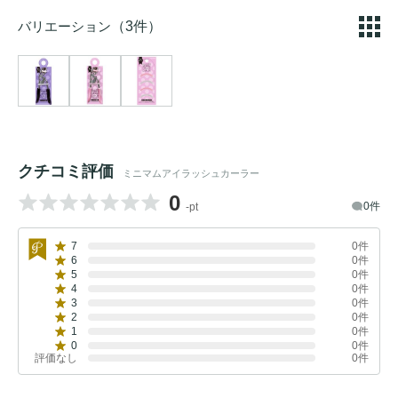
バリエーション
（3件）
クチコミ評価
ミニマムアイラッシュカーラー
0
0件
-pt
7
0件
6
0件
5
0件
4
0件
3
0件
2
0件
1
0件
0
0件
評価なし
0件