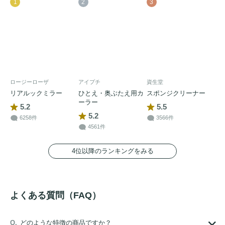
1
2
3
ロージーローザ
アイプチ
資生堂
リアルックミラー
ひとえ・奥ぶたえ用カ
スポンジクリーナー
ーラー
5.2
5.5
5.2
6258件
3566件
4561件
4位以降のランキングをみる
よくある質問（FAQ）
どのような特徴の商品ですか？