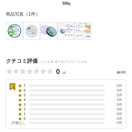
300g
商品写真
（1件）
クチコミ評価
ハトムギ オールインワンジェル
0
0件
-pt
7
0件
6
0件
5
0件
4
0件
3
0件
2
0件
1
0件
0
0件
評価なし
0件