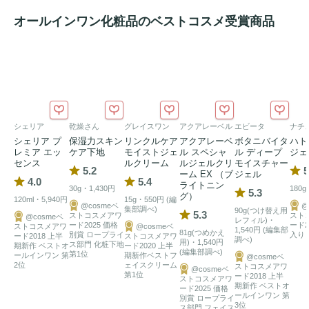
＊パッチテスト済み（すべての方に肌荒れが起きないという
オールインワン化粧品のベストコスメ受賞商品
わけではありません。）
シェリア
乾燥さん
グレイスワン
アクアレーベル
エビータ
ナチ
シェリア プ
保湿力スキン
リンクルケア
アクアレーベ
ボタニバイタ
ハト
レミア エッ
ケア下地
モイストジェ
ル スペシャ
ル ディープ
ジェ
センス
ルクリーム
ルジェルクリ
モイスチャー
5.2
5
ーム EX （ブ
ジェル
4.0
5.4
ライトニン
30g・1,430円
180
5.3
グ）
120ml・5,940円
15g・550円 (編
@cosmeベ
@
集部調べ)
90g(つけ替え用
5.3
ストコスメアワ
スト
@cosmeベ
レフィル)・
ード2025 価格
ード2
ストコスメアワ
@cosmeベ
1,540円 (編集部
81g(つめかえ
別賞 ロープライ
入り
ード2018 上半
ストコスメアワ
調べ)
用)・1,540円
ス部門 化粧下地
期新作 ベストオ
ード2020 上半
(編集部調べ)
第1位
ールインワン 第
期新作ベストフ
@cosmeベ
2位
ェイスクリーム
ストコスメアワ
@cosmeベ
第1位
ード2018 上半
ストコスメアワ
期新作 ベストオ
ード2025 価格
ールインワン 第
別賞 ロープライ
3位
ス部門 フェイス