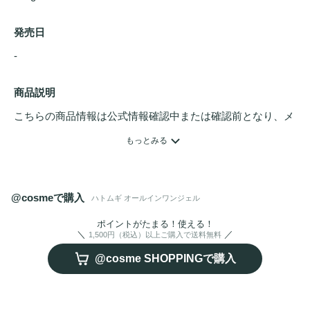
発売日
- 
商品説明
こちらの商品情報は公式情報確認中または確認前となり、メ
ンバーさんによる登録を含みます。詳細は
こちら
もっとみる
天然保湿成分　ハトムギエキス配合

透き通るようなみずみずしい素肌へ

@cosmeで購入
ハトムギ オールインワンジェル
【１品５役の高機能】化粧水・乳液・クリーム・美容液・パ
ック

ポイントがたまる！使える！
1,500円（税込）以上ご購入で送料無料
【５つのフリー処方】無香料・無着色・鉱物油フリー・アル
@cosme SHOPPINGで購入
コールフリー・パラベンフリー

【５つの保湿成分配合】ハトムギエキス・セラミド・アミノ
酸・コラーゲン・ヒアルロン酸
