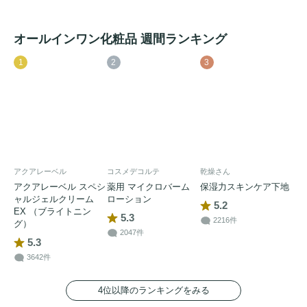
オールインワン化粧品 週間ランキング
1
2
3
アクアレーベル
コスメデコルテ
乾燥さん
アクアレーベル スペシ
薬用 マイクロバーム
保湿力スキンケア下地
ャルジェルクリーム
ローション
5.2
EX （ブライトニン
5.3
2216件
グ）
2047件
5.3
3642件
4位以降のランキングをみる