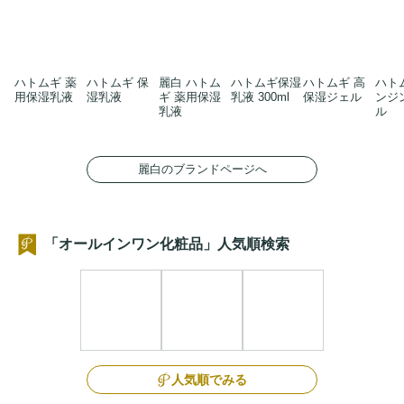
ハトムギ 薬
ハトムギ 保
麗白 ハトム
ハトムギ保湿
ハトムギ 高
ハト
用保湿乳液
湿乳液
ギ 薬用保湿
乳液 300ml
保湿ジェル
ンジ
乳液
ル
麗白のブランドページへ
「オールインワン化粧品」人気順検索
人気順でみる