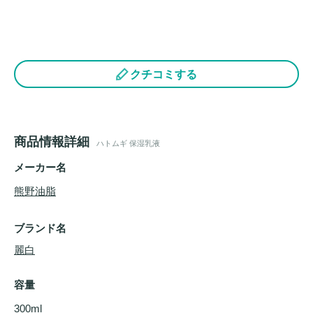
クチコミする
商品情報詳細
ハトムギ 保湿乳液
メーカー名
熊野油脂
ブランド名
麗白
容量
300ml