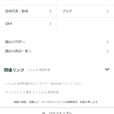
投稿写真・動画
ブログ
Q&A
麗白のTOPへ
麗白の商品一覧へ
関連リンク
ハトムギ 保湿乳液
ハトムギ 保湿乳液
の口コミサイト - @cosme（アットコスメ）
アットコスメ
麗白
ハトムギ 保湿乳液
掲載の情報・画像など、すべてのコンテンツの無断複写、転載を禁じます。
ページトップへ