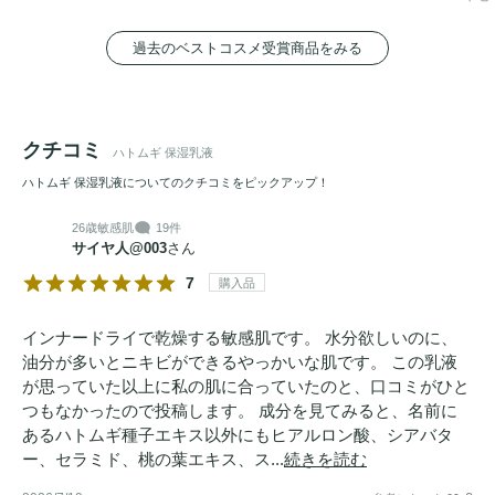
過去のベストコスメ受賞商品をみる
クチコミ
ハトムギ 保湿乳液
ハトムギ 保湿乳液についてのクチコミをピックアップ！
26歳
敏感肌
19件
サイヤ人@003
さん
7
購入品
インナードライで乾燥する敏感肌です。 水分欲しいのに、
油分が多いとニキビができるやっかいな肌です。 この乳液
が思っていた以上に私の肌に合っていたのと、口コミがひと
つもなかったので投稿します。 成分を見てみると、名前に
あるハトムギ種子エキス以外にもヒアルロン酸、シアバタ
ー、セラミド、桃の葉エキス、ス...
続きを読む