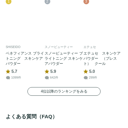
1
2
3
SHISEIDO
スノービューティー
エテュセ
ベネフィアンス ブライ
スノービューティー ブ
エテュセ スキンケア
トニング スキンケア
ライトニング スキンケ
パウダー （プレス
パウダー
アパウダー
ト） クール
5.7
5.9
5.0
1099件
642件
299件
4位以降のランキングをみる
よくある質問（FAQ）