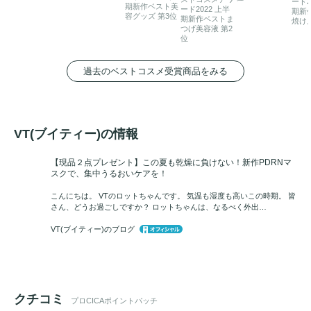
ード2
期新作ベスト美
ード2022 上半
期新
容グッズ 第3位
期新作ベストま
焼け
つげ美容液 第2
位
過去のベストコスメ受賞商品をみる
VT(ブイティー)の情報
【現品２点プレゼント】この夏も乾燥に負けない！新作PDRNマ
スクで、集中うるおいケアを！
こんにちは。 VTのロットちゃんです。 気温も湿度も高いこの時期。 皆
さん、どうお過ごしですか？ ロットちゃんは、なるべく外出…
VT(ブイティー)のブログ
クチコミ
プロCICAポイントパッチ