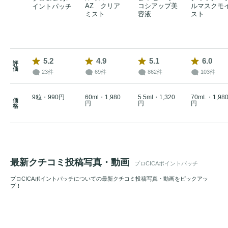
AZ クリア
コシアップ美
ルマスクモ
イントパッチ
ミスト
容液
スト
5.2
4.9
5.1
6.0
評
価
23件
69件
862件
103件
9粒・990円
60ml・1,980
5.5ml・1,320
70mL・1,98
価
円
円
円
格
最新クチコミ投稿写真・動画
プロCICAポイントパッチ
プロCICAポイントパッチについての最新クチコミ投稿写真・動画をピックアッ
プ！