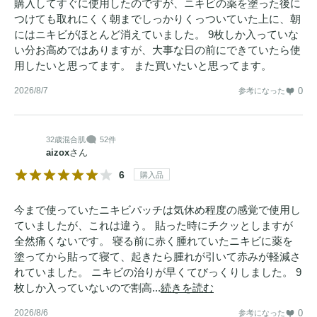
購入してすぐに使用したのですが、ニキビの薬を塗った後に
つけても取れにくく朝までしっかりくっついていた上に、朝
にはニキビがほとんど消えていました。 9枚しか入っていな
い分お高めではありますが、大事な日の前にできていたら使
用したいと思ってます。 また買いたいと思ってます。
2026/8/7
0
参考になった
32歳
混合肌
52件
aizox
さん
6
購入品
今まで使っていたニキビパッチは気休め程度の感覚で使用し
ていましたが、これは違う。 貼った時にチクッとしますが
全然痛くないです。 寝る前に赤く腫れていたニキビに薬を
塗ってから貼って寝て、起きたら腫れが引いて赤みが軽減さ
れていました。 ニキビの治りが早くてびっくりしました。 9
枚しか入っていないので割高...
続きを読む
2026/8/6
0
参考になった