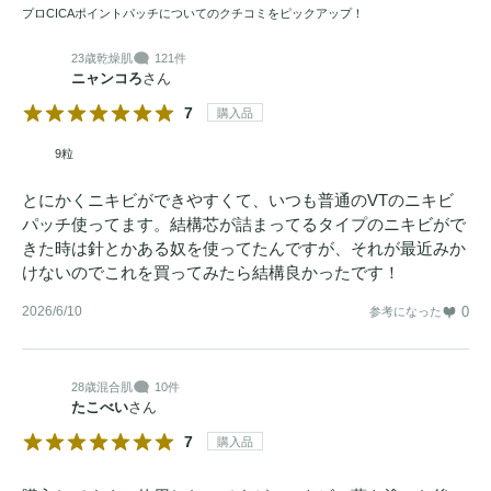
プロCICAポイントパッチについてのクチコミをピックアップ！
23歳
乾燥肌
121件
ニャンコろ
さん
7
購入品
9粒
とにかくニキビができやすくて、いつも普通のVTのニキビ
パッチ使ってます。結構芯が詰まってるタイプのニキビがで
きた時は針とかある奴を使ってたんですが、それが最近みか
けないのでこれを買ってみたら結構良かったです！
2026/6/10
0
参考になった
28歳
混合肌
10件
たこべい
さん
7
購入品