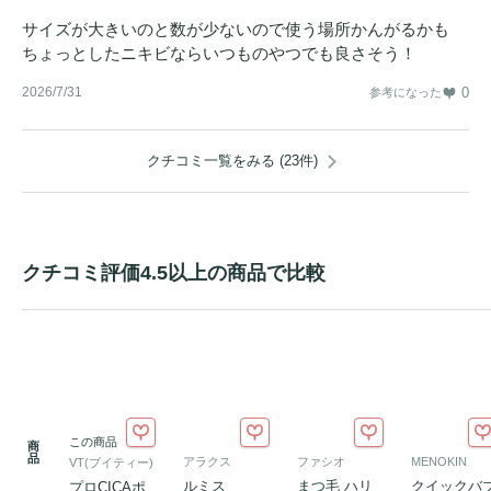
サイズが大きいのと数が少ないので使う場所かんがるかも
ちょっとしたニキビならいつものやつでも良さそう！
2026/7/31
0
参考になった
クチコミ一覧をみる (23件)
クチコミ評価4.5以上の商品で比較
この商品
商
品
アラクス
ファシオ
MENOKIN
VT(ブイティー)
ルミス
まつ毛 ハリ
クイックバ
プロCICAポ