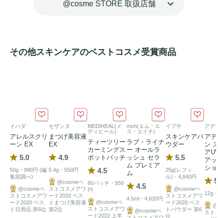
@cosme STORE 取扱店舗
その他スキンケアのベストコスメ受賞商品
イハダ
セザンヌ
MEDIHEAL(メ
msh(エム・エ
イプサ
アデ
ディヒール)
ス・エイチ)
アレルスクリ
まつげ美容液
スキンケアパ
アデ
ティーツリー
ラブ・ライナ
ーン EX
EX
ウダー
ン 
カーミングス
ー オールラ
アU
5.0
4.9
5.5
ポットパッチ
ッシュ セラ
アッ
ム プレミア
ショ
4.5
50g・990円 (編
5.4g・550円
25g(レフィ
ム
集部調べ)
ル)・4,840円
5
@cosmeベ
60パッチ・550
4.5
@cosmeベ
ストコスメアワ
@cosmeベ
円
12g・
ストコスメアワ
ード2020 ベス
ストコスメアワ
4.5ml・4,620円
@cosmeベ
ード2020 ベス
トまつげ美容液
ード2020 ベス
@
ストコスメアワ
ト日用品 第6位
第2位
トパウダー 第6
@cosmeベ
スト
ード2022 上半
位
ストコスメアワ