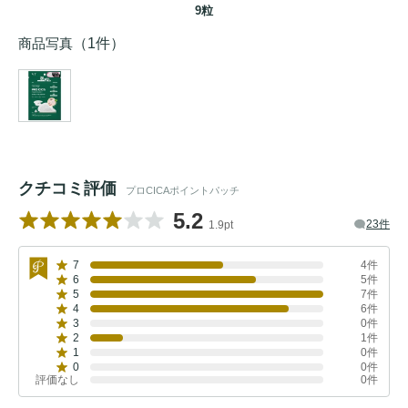
9粒
商品写真
（1件）
クチコミ評価
プロCICAポイントパッチ
5.2
23件
1.9pt
7
4件
6
5件
5
7件
4
6件
3
0件
2
1件
1
0件
0
0件
評価なし
0件