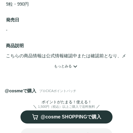
9粒・990円
発売日
- 
商品説明
こちらの商品情報は公式情報確認中または確認前となり、メ
ンバーさんによる登録を含みます。詳細は
こちら
もっとみる
荒れができる前にCICA※2＆
ヒアルロン酸
ニードル※1で成
分を届ける※3攻めのパッチ！初期の肌悩み※4に密着ケア

@cosmeで購入
プロCICAポイントパッチ
※1 
ヒアルロン酸
Na(保湿)、※2 整肌成分：ツボクサエキ
ポイントがたまる！使える！
1,500円（税込）以上ご購入で送料無料
ス、マデカッソシド、マデカシン酸、アシアチコシド、※3 
@cosme SHOPPINGで購入
角質層まで、※4 乾燥による肌荒れ