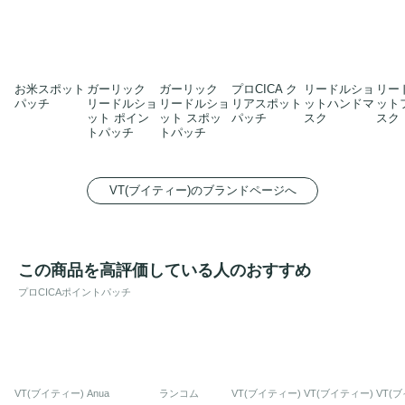
お米スポット
ガーリック
ガーリック
プロCICA ク
リードルショ
リー
パッチ
リードルショ
リードルショ
リアスポット
ットハンドマ
ット
ット ポイン
ット スポッ
パッチ
スク
スク
トパッチ
トパッチ
VT(ブイティー)のブランドページへ
この商品を高評価している人のおすすめ
プロCICAポイントパッチ
VT(ブイティー)
Anua
ランコム
VT(ブイティー)
VT(ブイティー)
VT(