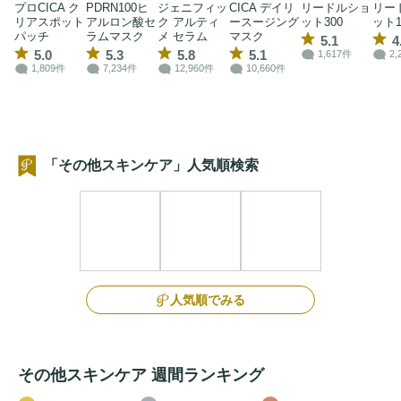
プロCICA ク
PDRN100ヒ
ジェニフィッ
CICA デイリ
リードルショ
リー
リアスポット
アルロン酸セ
ク アルティ
ースージング
ット300
ット1
パッチ
ラムマスク
メ セラム
マスク
5.1
4
5.0
5.3
5.8
5.1
1,617件
2,
1,809件
7,234件
12,960件
10,660件
「その他スキンケア」人気順検索
人気順でみる
その他スキンケア 週間ランキング