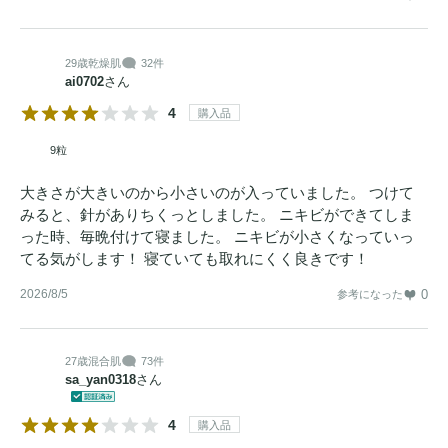
29歳
乾燥肌
32件
ai0702
さん
4
購入品
9粒
大きさが大きいのから小さいのが入っていました。 つけて
みると、針がありちくっとしました。 ニキビができてしま
った時、毎晩付けて寝ました。 ニキビが小さくなっていっ
てる気がします！ 寝ていても取れにくく良きです！
2026/8/5
0
参考になった
27歳
混合肌
73件
sa_yan0318
さん
4
購入品