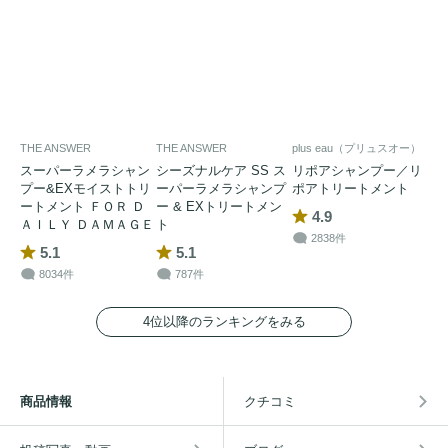
THE ANSWER
THE ANSWER
plus eau（プリュスオー）
スーパーラメラシャン
シーズナルケア SS ス
リポアシャンプー／リ
プー&EXモイストトリ
ーパーラメラシャンプ
ポアトリートメント
ートメント ＦＯＲ Ｄ
ー & EXトリートメン
4.9
ＡＩＬＹ ＤＡＭＡＧＥ
ト
2838件
5.1
5.1
8034件
787件
4位以降のランキングをみる
商品情報
クチコミ