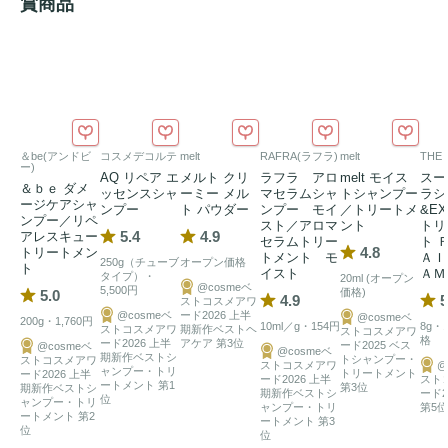
賞商品
＆be(アンドビ
コスメデコルテ
melt
RAFRA(ラフラ)
melt
THE
ー)
AQ リペア エ
メルト クリ
ラフラ アロ
melt モイス
スー
＆ｂｅ ダメ
ッセンスシャ
ーミー メル
マセラムシャ
トシャンプー
ラシ
ージケアシャ
ンプー
ト パウダー
ンプー モイ
／トリートメ
&E
ンプー／リペ
スト／アロマ
ント
トリ
5.4
4.9
アレスキュー
セラムトリー
ト 
4.8
トリートメン
トメント モ
ＡＩ
250g（チューブ
オープン価格
ト
イスト
ＡＭ
タイプ）・
20ml (オープン
@cosmeベ
5,500円
価格)
5.0
4.9
5
ストコスメアワ
@cosmeベ
ード2026 上半
@cosmeベ
200g・1,760円
10ml／g・154円
8g
ストコスメアワ
期新作ベストヘ
ストコスメアワ
格
ード2026 上半
アケア 第3位
ード2025 ベス
@cosmeベ
@cosmeベ
期新作ベストシ
トシャンプー・
ストコスメアワ
ストコスメアワ
@
ャンプー・トリ
トリートメント
ード2026 上半
ード2026 上半
スト
ートメント 第1
第3位
期新作ベストシ
期新作ベストシ
ード2
位
ャンプー・トリ
ャンプー・トリ
第5位
ートメント 第2
ートメント 第3
位
位