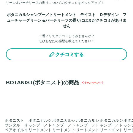
リーン＆バーチリーフの香りについてのクチコミをピックアップ！
ボタニカルシャンプー／トリートメント モイスト Ｄデザイン フ
ューチャーグリーン＆バーチリーフの香りにはまだクチコミがありま
せん
一番ノリでクチコミしてみませんか？
ぜひあなたの感想を教えてください！
クチコミする
BOTANIST(ボタニスト)の商品
ボタニスト
ボタニカルシ
ボタニカルシ
ボタニカルシ
ボタニカルシ
ボタ
サンタル リ
ャンプー／ト
ャンプー／ト
ャンプー／ト
ャンプー／ト
ャン
ペアオイルイ
リートメント
リートメント
リートメント
リートメント
リー