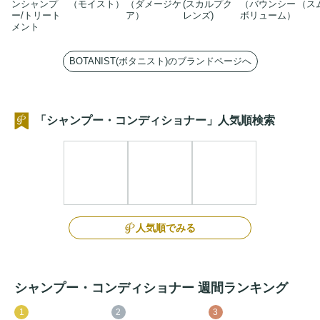
ンシャンプ
（モイスト）
（ダメージケ
(スカルプク
（バウンシー
（ス
ー/トリート
ア）
レンズ)
ボリューム）
メント
BOTANIST(ボタニスト)のブランドページへ
「シャンプー・コンディショナー」人気順検索
人気順でみる
シャンプー・コンディショナー 週間ランキング
1
2
3