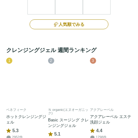
人気順でみる
クレンジングジェル 週間ランキング
1
2
3
ベネフィーク
Ｎ organic(エヌオーガニッ
アクアレーベル
ク)
ホットクレンジングジ
アクアレーベル エステ
Basic スージング クレ
ェル
洗顔ジェル
ンジングジェル
5.3
4.4
5.1
2952件
1798件