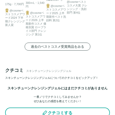
@cosmeベスト
300ｍL・1,540
175g・7,700円
コスメ大賞 クレ
@cosmeベ
円
ンジング・洗顔
ストコスメアワ
@cosmeベ
部門 第4位
@cosmeベ
ード2025 上半
ストコスメアワ
ストコスメアワ
期新作ベスト洗
ード2024 下半
ード2026 上半
顔料 第2位
期クレンジング
期新作コスメ 価
新人賞
格別賞 ロープラ
イス部門 クレン
ジング 第1位
過去のベストコスメ受賞商品をみる
クチコミ
スキンチューンクレンジングジェル
スキンチューンクレンジングジェルについてのクチコミをピックアップ！
スキンチューンクレンジングジェルにはまだクチコミがありません
一番ノリでクチコミしてみませんか？
ぜひあなたの感想を教えてください！
クチコミする