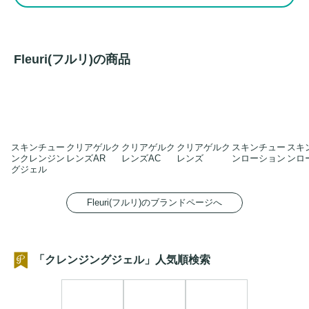
Fleuri(フルリ)の商品
スキンチュー
クリアゲルク
クリアゲルク
クリアゲルク
スキンチュー
スキ
ンクレンジン
レンズAR
レンズAC
レンズ
ンローション
ンロ
グジェル
Fleuri(フルリ)のブランドページへ
「クレンジングジェル」人気順検索