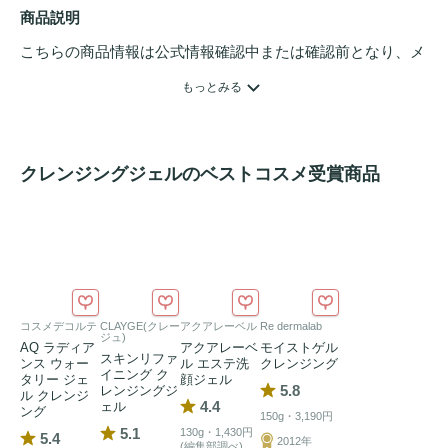
商品説明
こちらの商品情報は公式情報確認中または確認前となり、メ
ンバーさんによる登録を含みます。詳細は
こちら
もっとみる
クレンジングジェルのベストコスメ受賞商品
コスメデコルテ
CLAYGE(クレー
アクアレーベル
Re dermalab
ジュ)
AQ ラディア
アクアレーベ
モイストゲル
スキンリファ
ンス ウォー
ル エステ洗
クレンジング
イニング ク
タリー ジェ
顔ジェル
5.8
レンジングジ
ル クレンジ
4.4
ェル
ング
150g・3,190円
5.1
130g・1,430円
5.4
2012年
(編集部調べ)