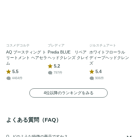
コスメデコルテ
プレディア
ジルスチュアート
AQ ブースティング ト
Predia BLUE リペア
ホワイトフローラル
リートメント ヘアセラ
ヘッドクレンズ クレイ
ディープヘッドクレン
ム
ズ
5.2
5.5
5.4
797件
4464件
906件
4位以降のランキングをみる
よくある質問（FAQ）
どのような特徴の商品ですか？