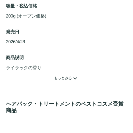
容量・税込価格
200g (オープン価格)
発売日
2026/4/28 
商品説明
ライラックの香り

時間が経つにつれて、

もっとみる
香りの変化を楽しめます

1.TOP

ヘアパック・トリートメントのベストコスメ受賞
みずみずしさを感じさせる

商品
フルーティー＆グリーン

2.MIDDLE
