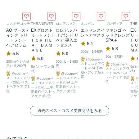
②ライラックの可憐で優しい

　フローラルアコードへ

コスメデコルテ
THE ANSWER
ロレアル パリ
オルビス
プレディア
THE
3.BASE

AQ ブーステ
EXグロスト
ロレアル パ
エッセンスイ
ファンゴ ヘ
EX
ィング トリ
リートメント
リ ボンド リ
ンヘアマスク
ッドクレンズ
リー
③パウダリーを感じる、心地よい余韻へ
ートメント
ＦＯＲ ＨＥ
ペア 導入エ
SPA＋
ＦＯ
5.1
ヘアセラム
ＡＴ ＤＡＭ
ッセンス
ＬＯ
5.3
ＡＧＥ
ＭＡ
200g・1,540円
5.5
5.0
30g・275円
5.0
5
@cosmeベ
200ml(付けかえ
300mL・1,980
ストコスメアワ
@cosmeベ
用)・5,280円
円
8g (オープン価
8g 
ード2024 下半
ストコスメアワ
格)
格)
期ヘアケア新人
ード2025 ベス
@cosmeベ
@cosmeベ
賞
トヘアケア 第2
ストコスメアワ
ストコスメアワ
@cosmeベ
@
位
ード2025 ベス
ード2024 上半
ストコスメアワ
スト
トヘアケア 第1
期新作ベストヘ
ード2025 上半
ード2
位
アケア 第3位
期新作ベストヘ
期新
アケア 第2位
アケア
過去のベストコスメ受賞商品をみる