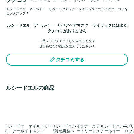
クチコミ
ルシードエル アールイー リペアヘアマスク ライラック
ルシードエル アールイー リペアヘアマスク ライラックについてのクチコミを
ピックアップ！
ルシードエル アールイー リペアヘアマスク ライラックにはまだ
クチコミがありません
一番ノリでクチコミしてみませんか？
ぜひあなたの感想を教えてください！
クチコミする
ルシードエルの商品
ルシードエ
オイルトリー
ルシードエル
インナーカラ
ルシードエル
#プ
ル アールイ
トメント
#質感再整ヘ
ートリートメ
アールイー
ロウ