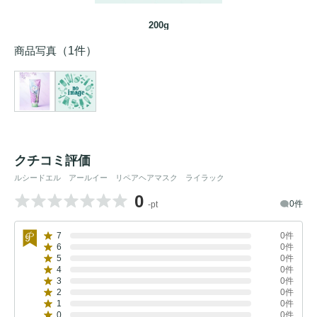
200g
商品写真
（1件）
クチコミ評価
ルシードエル アールイー リペアヘアマスク ライラック
0
0件
-pt
7
0件
6
0件
5
0件
4
0件
3
0件
2
0件
1
0件
0
0件