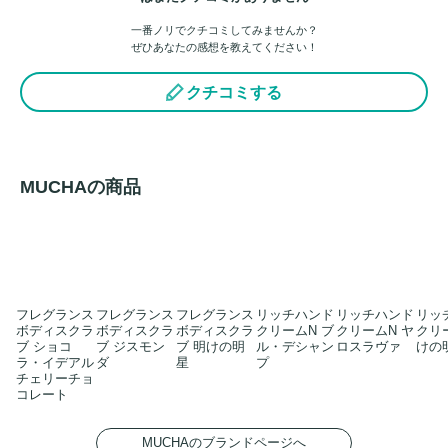
一番ノリでクチコミしてみませんか？
ぜひあなたの感想を教えてください！
クチコミする
MUCHAの商品
フレグランス
フレグランス
フレグランス
リッチハンド
リッチハンド
リッ
ボディスクラ
ボディスクラ
ボディスクラ
クリームN ブ
クリームN ヤ
クリ
ブ ショコ
ブ ジスモン
ブ 明けの明
ル・デシャン
ロスラヴァ
けの
ラ・イデアル
ダ
星
プ
チェリーチョ
コレート
MUCHAのブランドページへ