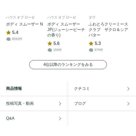
ハウス オブ ローゼ
ハウス オブ ローゼ
ダヴ
ボディ スムーザー N
ボディ スムーザー
ふわとろクリーミース
JP(ジューシーピーチ
クラブ ザクロ＆シア
5.4
の香り)
バター
8593件
5.6
5.3
159件
979件
4位以降のランキングをみる
商品情報
クチコミ
投稿写真・動画
ブログ
Q&A