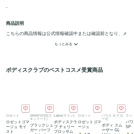
- 
商品説明
こちらの商品情報は公式情報確認中または確認前となり、メ
ンバーさんによる登録を含みます。詳細は
こちら
もっとみる
ボディスクラブのベストコスメ受賞商品
ロゼット
SKINFOOD(ス
Laline(ラリン)
ロゼット
ハウス オブ ロ
ラッ
キンフード)
ーゼ
ロゼットゴマ
ボディスクラ
ロゼットゴマ
パワ
ブラックシュ
ボディ スム
ージュ モイ
ブ チェリー
ージュ
SP
ガー パーフ
ーザー GL
スト
ブロッサム