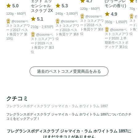
4.7
5
ェクト エッ
(グリーンレ
5.0
5.3
センシャル
モンの香り)
120g・660円
70g・
スクラブ 2X
4.9
120g・660円
240g・3,080円
@cosmeベ
@
5.1
ストコスメアワ
スト
@cosmeベ
@cosmeベ
350g・1,650円
ード2018 ベス
ード2
ストコスメアワ
ストコスメアワ
210g・2,970円
ト角質ケア 第8
ト角
@cosmeベ
ード2017 ベス
ード2019 ベス
位
位
ストコスメアワ
ト角質ケア 第
ト角質ケア 第8
@cosmeベ
ード2020 上半
10位
位
ストコスメアワ
期新作ベストボ
ード2019 ベス
ディケア 第1位
ト角質ケア 第3
位
過去のベストコスメ受賞商品をみる
クチコミ
フレグランスボディスクラブ ジャマイカ・ラム ホワイトラム 1897
フレグランスボディスクラブ ジャマイカ・ラム ホワイトラム 1897についてのクチ
コミをピックアップ！
フレグランスボディスクラブ ジャマイカ・ラム ホワイトラム 1897に
はまだクチコミがありません