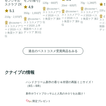
センシャル
モンの香り)
120g・660円
70g・1,280円
5
スクラブ 2X
20ml・605円
4.9
@cosmeベ
@cosmeベ
5.1
220
@cosmeベ
ストコスメアワ
ストコスメアワ
350g・1,650円
ストコスメアワ
ード2018 ベス
ード2019 ベス
@
210g・2,970円
ード2018 ベス
ト角質ケア 第8
ト角質ケア 第2
@cosmeベ
スト
ト角質ケア 第6
位
位
ストコスメアワ
@cosmeベ
ード2
位
ード2020 上半
ストコスメアワ
期新
期新作ベストボ
ード2019 ベス
ディ
ディケア 第1位
ト角質ケア 第3
位
過去のベストコスメ受賞商品をみる
クナイプの情報
ハンドクリーム新作の香り＆待望の再販ミニサイズ！
（8/1～8/8）
新作ホワイトブロッサムと人気のネロリをお届け！
限定プレゼント