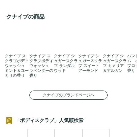
クナイプの商品
クナイプ ス
クナイプ ス
クナイプ シ
クナイプ シ
クナイプ シ
ハン
クラブボディ
クラブボディ
ュガースクラ
ュガースクラ
ュガースクラ
ム 
ウォッシュ
ウォッシュ
ブ サンダル
ブ スイート
ブ カメリア
ブロ
ミント＆ユー
ラベンダーの
ウッド
アーモンド
＆アルガン
香り
カリの香り
香り
クナイプのブランドページへ
「ボディスクラブ」人気順検索