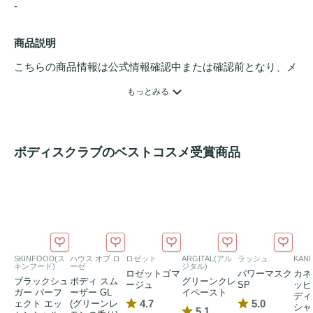
- 
商品説明
こちらの商品情報は公式情報確認中または確認前となり、メ
ンバーさんによる登録を含みます。詳細は
こちら
もっとみる
ボディスクラブのベストコスメ受賞商品
SKINFOOD(ス
ハウス オブ ロ
ロゼット
ARGITAL(アル
ラッシュ
KAN
キンフード)
ーゼ
ジタル)
ロゼットゴマ
パワーマスク
カネ
ブラックシュ
ボディ スム
グリーンクレ
ージュ
SP
ッピ
ガー パーフ
ーザー GL
イペースト
ディ
4.7
5.0
ェクト エッ
(グリーンレ
シャ
5.1