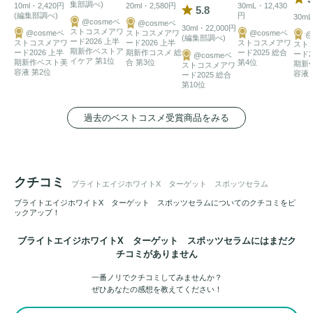
集部調べ)
10ml・2,420円
20ml・2,580円
30mL・12,430
5.8
(編集部調べ)
円
30mL
@cosmeベ
@cosmeベ
30ml・22,000円
ストコスメアワ
@cosmeベ
ストコスメアワ
@cosmeベ
@
(編集部調べ)
ード2026 上半
ストコスメアワ
ード2026 上半
ストコスメアワ
スト
期新作ベストア
ード2026 上半
期新作コスメ 総
ード2025 総合
ード2
@cosmeベ
イケア 第1位
期新作ベスト美
合 第3位
第4位
期新
ストコスメアワ
容液 第2位
容液 
ード2025 総合
第10位
過去のベストコスメ受賞商品をみる
クチコミ
ブライトエイジホワイトX ターゲット スポッツセラム
ブライトエイジホワイトX ターゲット スポッツセラムについてのクチコミをピ
ックアップ！
ブライトエイジホワイトX ターゲット スポッツセラムにはまだク
チコミがありません
一番ノリでクチコミしてみませんか？
ぜひあなたの感想を教えてください！