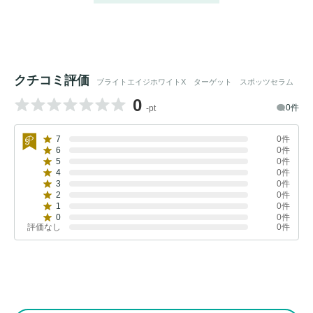
クチコミ評価
ブライトエイジホワイトX ターゲット スポッツセラム
0
0件
-pt
7
0件
6
0件
5
0件
4
0件
3
0件
2
0件
1
0件
0
0件
評価なし
0件