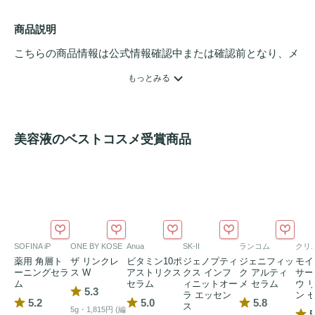
商品説明
こちらの商品情報は公式情報確認中または確認前となり、メ
ンバーさんによる登録を含みます。詳細は
こちら
もっとみる
美容液のベストコスメ受賞商品
SOFINA iP
ONE BY KOSE
Anua
SK-II
ランコム
クリ
薬用 角層ト
ザ リンクレ
ビタミン10ポ
ジェノプティ
ジェニフィッ
モイ
ーニングセラ
ス W
アストリクス
クス インフ
ク アルティ
サー
ム
セラム
ィニットオー
メ セラム
ウ 
5.3
ラ エッセン
ン 
5.2
5.0
5.8
ス
5g・1,815円 (編
5