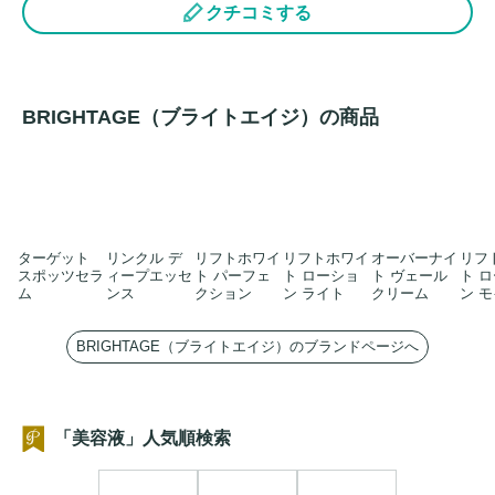
クチコミする
BRIGHTAGE（ブライトエイジ）の商品
ターゲット
リンクル デ
リフトホワイ
リフトホワイ
オーバーナイ
リフ
スポッツセラ
ィープエッセ
ト パーフェ
ト ローショ
ト ヴェール
ト 
ム
ンス
クション
ン ライト
クリーム
ン 
BRIGHTAGE（ブライトエイジ）のブランドページへ
「美容液」人気順検索