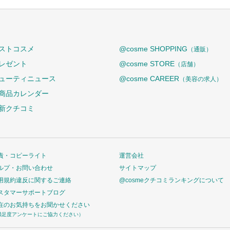
ストコスメ
@cosme SHOPPING
（通販）
レゼント
@cosme STORE
（店舗）
ューティニュース
@cosme CAREER
（美容の求人）
商品カレンダー
新クチコミ
責・コピーライト
運営会社
ルプ・お問い合わせ
サイトマップ
用規約違反に関するご連絡
@cosmeクチコミランキングについて
スタマーサポートブログ
在のお気持ちをお聞かせください
満足度アンケートにご協力ください）