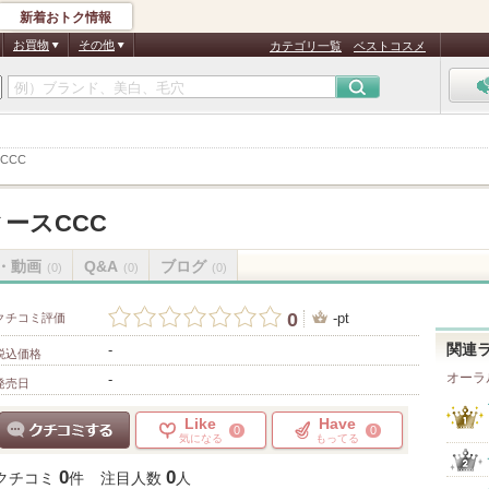
新着おトク情報
お買物
その他
カテゴリ一覧
ベストコスメ
CCC
ースCCC
・動画
Q&A
ブログ
(0)
(0)
(0)
0
-pt
クチコミ評価
-
関連
税込価格
オーラ
-
発売日
Like
Have
0
0
気になる
もってる
クチコミする
0
0
クチコミ
件
注目人数
人