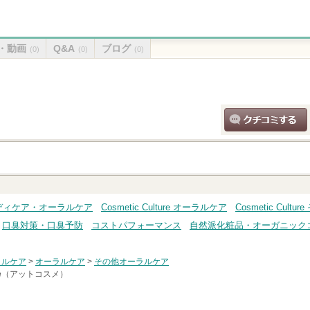
・動画
Q&A
ブログ
(0)
(0)
(0)
クチコミする
re ボディケア・オーラルケア
Cosmetic Culture オーラルケア
Cosmetic Cul
口臭対策・口臭予防
コストパフォーマンス
自然派化粧品・オーガニック
ラルケア
>
オーラルケア
>
その他オーラルケア
me（アットコスメ）