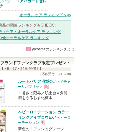
アパガードセレ
アパガード
/
ナ
オーラルケア ランキングへ
商品の関連ランキングもCHECK！
ディケア・オーラルケア ランキング
の他オーラルケア ランキング
?
@cosmeのランキングとは
ブランドファンクラブ限定プレゼント
 1・9・17・24日 開催！】
(応募受付：8/1～8/8)
ルートバリア 化粧水
/ ネイチャ
ーリパブリック
＼暑さで限界／肌土台＝角質
現
層をうるおす化粧水
品
ヘビーローテーション カラー
リングアイブロウEX
/ ヘビーロ
ーテーション
新色の「アッシュグレージ
現