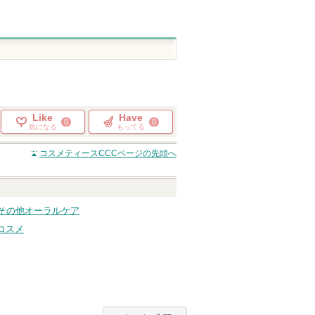
Like
Have
0
0
気になる
もってる
コスメティースCCC
ページの先頭へ
ture その他オーラルケア
コスメ