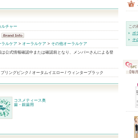
カルチャー
この
ボ
そ
Cosmetic
ーラルケア
>
オーラルケア
>
その他オーラルケア
Culture
報は公式情報確認中または確認前となり、メンバーさんによる登
BrandInfo
【毎月
スプリングピンク
オータムイエロー
ウィンターブラック
コスメティース奥
歯・銀歯用