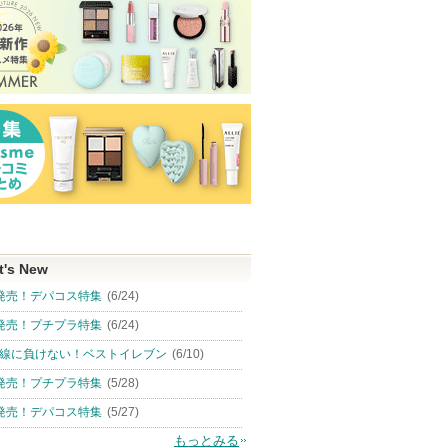
t's New
発売！デパコス特集
(6/24)
発売！プチプラ特集
(6/24)
線に負けない！ベストイレブン
(6/10)
発売！プチプラ特集
(5/28)
発売！デパコス特集
(5/27)
もっとみる