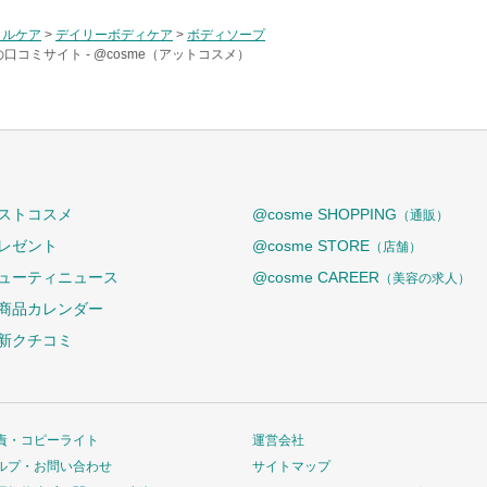
ラルケア
>
デイリーボディケア
>
ボディソープ
の口コミサイト -
@cosme（アットコスメ）
ストコスメ
@cosme SHOPPING
（通販）
レゼント
@cosme STORE
（店舗）
ューティニュース
@cosme CAREER
（美容の求人）
商品カレンダー
新クチコミ
責・コピーライト
運営会社
ルプ・お問い合わせ
サイトマップ