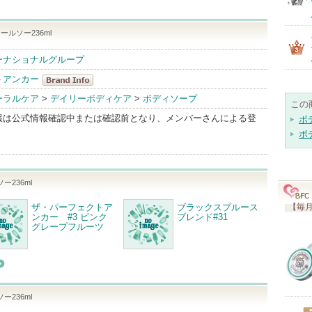
ールソー236ml
ーナショナルグループ
トアンカー
ザ・パーフェ
ーラルケア
>
デイリーボディケア
>
ボディソープ
この
クトアンカー
報は公式情報確認中または確認前となり、メンバーさんによる登
ボ
BrandInfo
ボ
ー236ml
ザ・パーフェクトア
ブラックスプルース
【毎月
ンカー #3 ピンク
ブレンド#31
グレープフルーツ
ー236ml