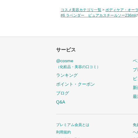
コスメ美容カテゴリ一覧
>
ボディケア・オー
#6 ラベンダー ピュアカスチールソー236ml
サービス
@cosme
ベ
（化粧品・美容の口コミ）
プ
ランキング
ビ
ポイント・クーポン
新
ブログ
最
Q&A
プレミアム会員とは
免
利用規約
ヘ