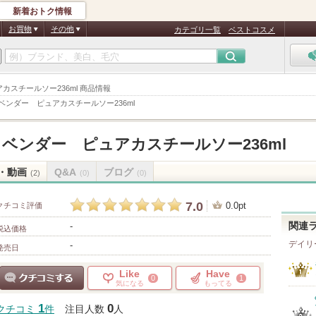
新着おトク情報
お買物
その他
カテゴリ一覧
ベストコスメ
カスチールソー236ml 商品情報
ラベンダー ピュアカスチールソー236ml
 ラベンダー ピュアカスチールソー236ml
・動画
Q&A
ブログ
(2)
(0)
(0)
7.0
0.0pt
クチコミ評価
-
関連
税込価格
デイリ
-
発売日
Like
Have
0
1
気になる
もってる
クチコミする
1
0
クチコミ
件
注目人数
人