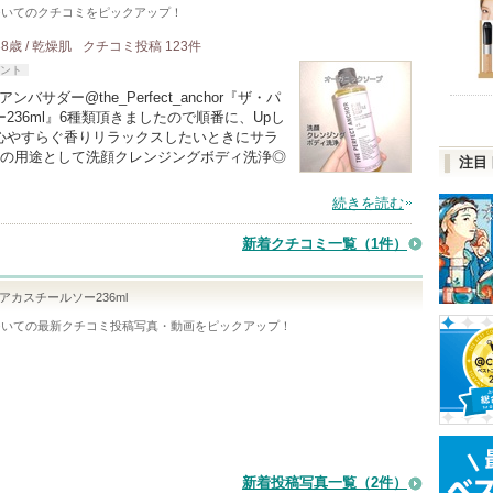
ついてのクチコミをピックアップ！
38歳 / 乾燥肌
クチコミ投稿
123
件
ント
サダー@the_Perfect_anchor『ザ・パ
36ml』6種類頂きましたので順番に、Upし
心やすらぐ香りリラックスしたいときにサラ
つの用途として洗顔クレンジングボディ洗浄◎
注目
続きを読む
新着クチコミ一覧
（1件）
アカスチールソー236ml
ついての最新クチコミ投稿写真・動画をピックアップ！
新着投稿写真一覧（2件）