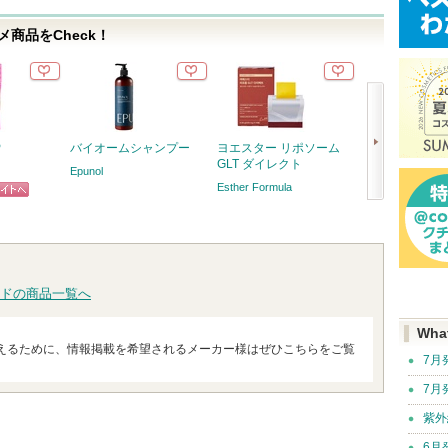
商品をCheck！
P
バイオームシャンプー
ヨエスター リポソーム
アクネケア コ
GLT ダイレクト
ー
Epunol
Esther Formula
プロアクティブ
ピン
次
トへ
へ
ドの商品一覧へ
Wha
えるために、情報掲載を希望されるメーカー様はぜひこちらをご覧
7月
7月
紫外
6月