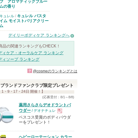
知らせがありま
プ アロマティックブルー
す
ムの香り
キュレル バスタ
キュレル
/
イム モイストバリアクリー
ム
デイリーボディケア ランキングへ
商品の関連ランキングもCHECK！
ディケア・オーラルケア ランキング
ディソープ ランキング
?
@cosmeのランキングとは
ブランドファンクラブ限定プレゼント
 1・9・17・24日 開催！】
(応募受付：8/1～8/8)
薬用さらさらデオドラントパ
ウダー
/ デオナチュレ
ベスコス受賞のボディパウダ
現
ーをプレゼント！
品
ヘビーローテーション カラー