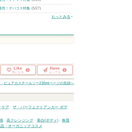
発売！デパコス特集
(5/27)
もっとみる
Like
Have
0
1
気になる
もってる
ー ピュアカスチールソー236ml
ページの先頭へ
ィケア
ザ・パーフェクトアンカー ボデ
感
高クレンジング
美白(ボディ)
角質
粧品・オーガニックコスメ