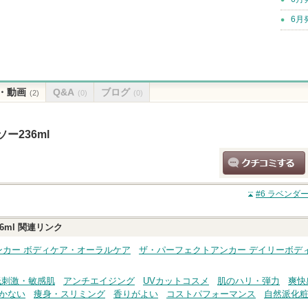
6月
・動画
Q&A
ブログ
(2)
(0)
(0)
ー236ml
クチコミする
#6 ラベンダ
6ml
関連リンク
ンカー ボディケア・オーラルケア
ザ・パーフェクトアンカー デイリーボデ
低刺激・敏感肌
アンチエイジング
UVカットコスメ
肌のハリ・弾力
爽快
かない
痩身・スリミング
香りがよい
コストパフォーマンス
自然派化