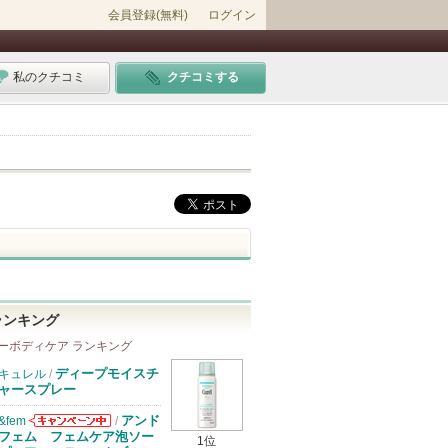
会員登録(無料)
ログイン
私のクチコミ
クチコミする
ランキング
ーボディケア ランキング
ディープモイスチ
キュレル
/
ャースプレー
アンド
&fem
/
&femからのお
フェム フェムケア泡ソー
1位