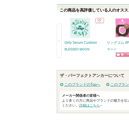
さ
この商品を高評価している人のオススメ
れ
て
い
ま
す
Girly Serum Cushion
リングゴム 4
BLESSED MOON
マペペ
ショッ
戻
グサイ
る
ザ・パーフェクトアンカーについて
このブランドのTopへ
このブラン
メーカー関係者の皆様へ
より多くの方に商品やブランドの魅力を伝
ください。
詳細はこちら