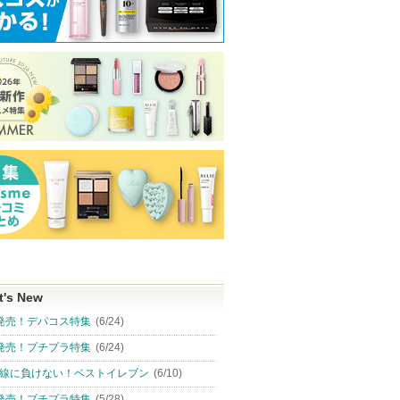
ンシーラ
プレミアムペプチドナイ
セルメイジング ビタC ブ
ドクダミPDRN
テ1000ショット ネック
ライトニング マスク
ブバブル洗顔フ
スティック
Torriden (トリデン)
ilso
MEDIPEEL
ショッピン
ショッピン
グサイトへ
グサイトへ
t's New
発売！デパコス特集
(6/24)
発売！プチプラ特集
(6/24)
線に負けない！ベストイレブン
(6/10)
発売！プチプラ特集
(5/28)