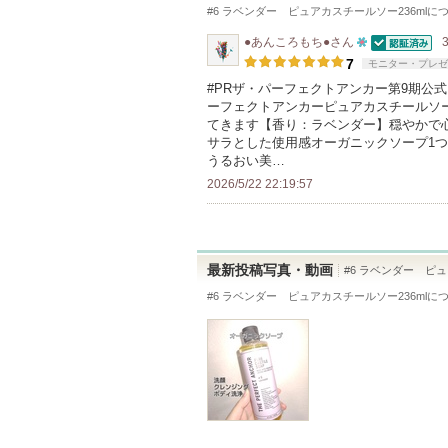
#6 ラベンダー ピュアカスチールソー236ml
に
●あんころもち●
さん
認証済
10
7
モニター・プレゼ
人
#PRザ・パーフェクトアンカー第9期公式アンバ
ーフェクトアンカーピュアカスチールソー2
以
てきます【香り：ラベンダー】穏やかで
上
サラとした使用感オーガニックソープ1
の
うるおい美…
メ
2026/5/22 22:19:57
ン
バ
ー
最新投稿写真・動画
#6 ラベンダー ピュ
に
#6 ラベンダー ピュアカスチールソー236ml
に
お
気
に
入
り
登
録