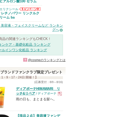
Anuaからのお
ヒアルロン酸100 セラム
知らせがありま
す
エリクシール
エリクシールか
レチノパワー リンクルク
/
らのお知らせが
リーム ba
あります
・美容液・フェイスクリームなど ランキン
グへ
商品の関連ランキングもCHECK！
キンケア・基礎化粧品 ランキング
ールインワン化粧品 ランキング
?
@cosmeのランキングとは
ブランドファンクラブ限定プレゼント
 1・9・17・24日 開催！】
(応募受付：8/9～8/16)
ディアボーテHIMAWARI リ
ッチ&リペア
/ ディアボーテ
雨の日も、まとまる髪へ。
現
品
【現品２点】美容液ファンデ