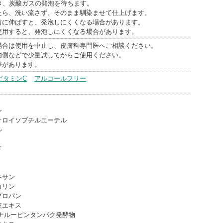
き、炭酸ガスの発泡を待ちます。
たら、洗い流さず、そのまま馴染ませて仕上げます。
前に伸ばすと、発泡しにくくなる場合があります。
使用すると、発泡しにくくなる場合があります。
場合は使用を中止し、皮膚科専門医へご相談ください。
内側などで少量試してからご使用ください。
差があります。
ビタミンC
アルコールフリー
ン
オロイソブチルエーテル
ル
ド
キサン
カリン
プロパン
皮エキス
バナルーピンタンパク発酵物