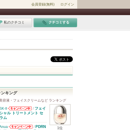
会員登録(無料)
ログイン
私のクチコミ
クチコミする
ランキング
美容液・フェイスクリームなど ランキング
フェイ
SK-II
/
SK-IIからのお
シャル トリートメント セ
知らせがありま
ラム
す
PDRN
Anua
/
1位