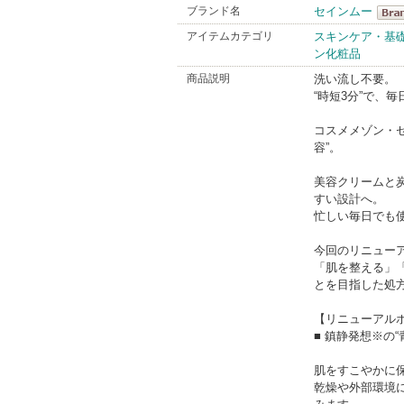
ブランド名
セインムー
セイ
アイテムカテゴリ
スキンケア・基
ン化粧品
Bran
商品説明
洗い流し不要。
“時短3分”で、
コスメメゾン・
容”。
美容クリームと
すい設計へ。
忙しい毎日でも
今回のリニュー
「肌を整える」
とを目指した処
【リニューアル
■ 鎮静発想※の“
肌をすこやかに
乾燥や外部環境