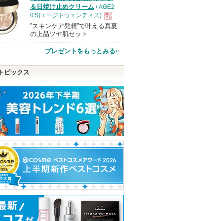
＆日焼け止めクリーム
/ AGE2
0'S(エージトウェンティズ)
”スキンケア発想”で叶える真夏
現
の上品ツヤ肌セット
プレゼントをもっとみる
品
トピックス