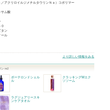
ａ／アクリロイルジメチルタウリンＮａ）コポリマー
キサム酸
ン
８０
ビタン
ノール
より詳しい情報をみる
 re2
ボーテロンドシェル
クラッキングWエク
ル
ソソーム
ラグジュアリースキ
ンケアタオル