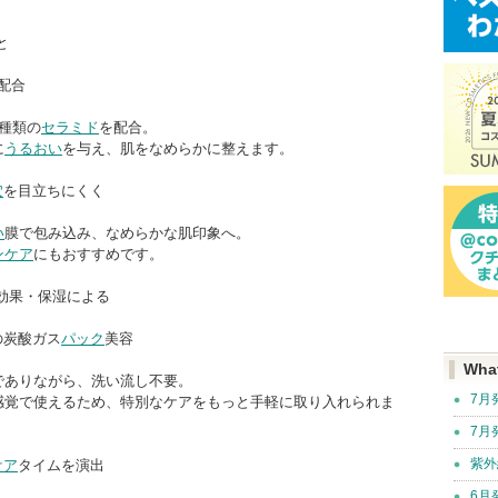
と
配合
種類の
セラミド
を配合。
に
うるおい
を与え、肌をなめらかに整えます。
穴
を目立ちにくく
い
膜で包み込み、なめらかな肌印象へ。
ンケア
にもおすすめです。
効果・保湿による
の炭酸ガス
パック
美容
Wha
でありながら、洗い流し不要。
7月
感覚で使えるため、特別なケアをもっと手軽に取り入れられま
7月
紫外
ケア
タイムを演出
6月