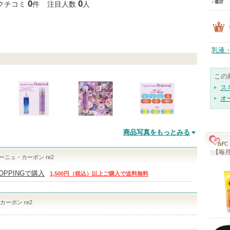
0
0
クチコミ
件
注目人数
人
乳液
この
ス
オ
商品写真をもっとみる
【毎月
ーニュ・カーボン re2
HOPPINGで購入
1,500円（税込）以上ご購入で送料無料
ーボン re2