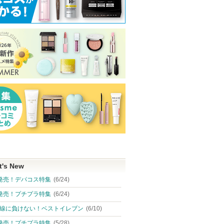
t's New
発売！デパコス特集
(6/24)
発売！プチプラ特集
(6/24)
線に負けない！ベストイレブン
(6/10)
発売！プチプラ特集
(5/28)