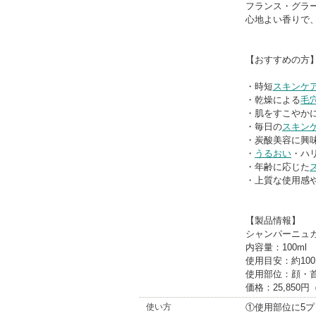
フランス・グラ
心地よい香りで
【おすすめの方
・時短
スキンケ
・乾燥による
毛
・肌をすこやか
・毎日の
スキン
・炭酸美容に興
・
うるおい
・ハ
・年齢に応じた
・上質な使用感
【製品情報】
シャンパーニュカー
内容量：100ml
使用目安：約10
使用部位：顔・
価格：25,850
使い方
①使用部位に5