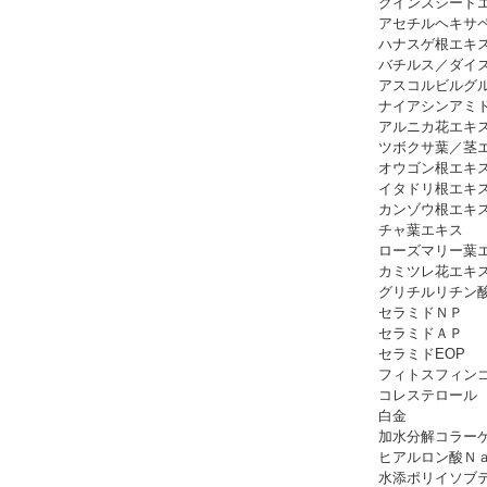
クインスシード
アセチルヘキサ
ハナスゲ根エキ
バチルス／ダイ
アスコルビルグ
ナイアシンアミ
アルニカ花エキ
ツボクサ葉／茎
オウゴン根エキ
イタドリ根エキ
カンゾウ根エキ
チャ葉エキス
ローズマリー葉
カミツレ花エキ
グリチルリチン
セラミドＮＰ
セラミドＡＰ
セラミドEOP
フィトスフィン
コレステロール
白金
加水分解コラー
ヒアルロン酸Ｎ
水添ポリイソブ