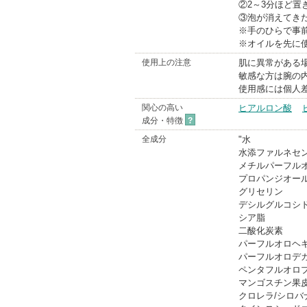
②2～3分ほど置
③泡が消えてき
※手のひらで事
※オイルを先に
使用上の注意
肌に異常がある
敏感な方は腕の
使用感には個人
関心の高い
ヒアルロン酸
成分・特徴
?
全成分
"水
水添ファルネセ
メチルパーフル
プロパンジオー
グリセリン
デシルグルコシ
シア脂
二酸化炭素
パーフルオロヘ
パーフルオロデ
ペンタフルオロ
マンゴスチン果
クロレラ/シロ