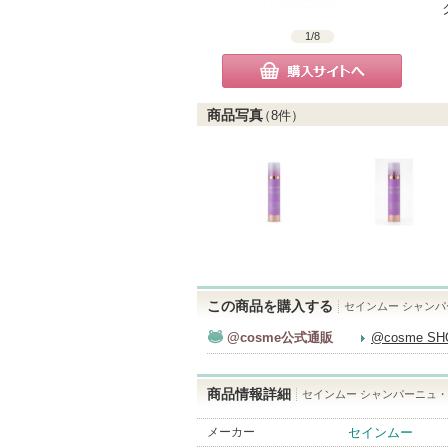
1
/
8
購入サイトへ
商品写真
（
8
件）
この商品を購入する
セインムー シャンパ
@cosme公式通販
@cosme S
商品情報詳細
セインムー シャンパーニュ・カ
メーカー
セインムー