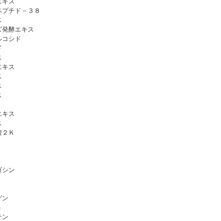
エキス
ペプチド－３８
ス
ズ発酵エキス
ルコシド
ド
ス
エキス
ス
ス
ス
エキス
ス
酸２Ｋ
ゴシン
ゲン
ａ
テン