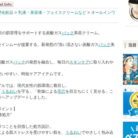
ンムー
礎化粧品
>
乳液・美容液・フェイスクリームなど
>
オールインワ
dInfo
毎日の肌管理をサポートする炭酸ガス
パック
美容クリーム。
セインムーが提案する、新発想の“洗い流さない炭酸ガス
パック
美
注目
炭酸ガス
パック
の発想を融合し、毎日の
スキンケア
に取り入れや
使いやすい、時短ケアアイテムです。
アルでは、現代女性の肌環境に着目し、
「
うるおい
を守る」「乾燥による
毛穴
を目立ちにくく見せる」こ
方へアップデートしました。
ポイント】
青処方”
保つことを目指した処方設計。
による肌ストレスを受けやすい肌を、
うるおい
でやさしく包み込