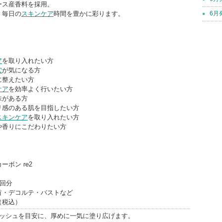
ース産香料を採用。
、毎日の
スキンケア
時間を豊かに彩ります。
6月
】
ア
を取り入れたい方
穴
が気になる方
に整えたい方
ケア
を効率よく行いたい方
味がある方
リ感のある肌を目指したい方
スキンケア
を取り入れたい方
や香りにこだわりたい方
ボン re2
0回分
首・デコルテ・バストなど
円（税込）
プッシュを目安に、厚めに一気に塗り広げます。