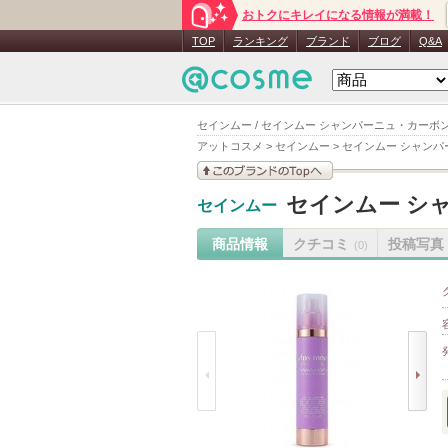
おトクにキレイになる情報が満載！
TOP
ランキング
ブランド
ブログ
Q&A
セインムー / セインムー シャンパーニュ・カーボン 
アットコスメ
>
セインムー
>
セインムー シャンパー
このブランドの情報を
セインムー シャ
セインムー
見る
商品情報
クチコミ
投稿写真
(0)
prev
next