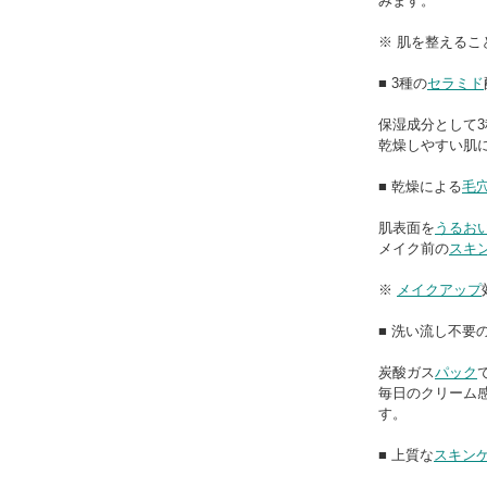
みます。
※ 肌を整えるこ
■ 3種の
セラミド
保湿成分として3
乾燥しやすい肌
■ 乾燥による
毛
肌表面を
うるお
メイク前の
スキ
※
メイクアップ
■ 洗い流し不要
炭酸ガス
パック
毎日のクリーム
す。
■ 上質な
スキン