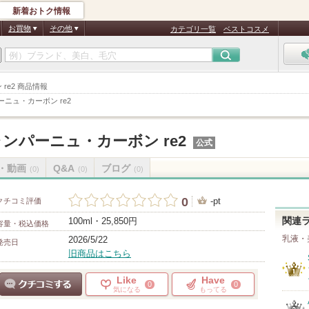
新着おトク情報
お買物
その他
カテゴリ一覧
ベストコスメ
re2 商品情報
ニュ・カーボン re2
ンパーニュ・カーボン re2
公式
・動画
Q&A
ブログ
(0)
(0)
(0)
0
-pt
クチコミ評価
100ml・25,850円
関連
容量・税込価格
乳液・
2026/5/22
発売日
旧商品はこちら
Like
Have
0
0
気になる
もってる
クチコミする