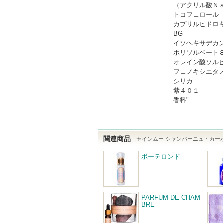
（アクリル酸Ｎ
トコフェロール
カプリルヒドロ
BG
イソヘキサデカ
ポリソルベート
オレイン酸ソル
フェノキシエタ
シリカ
紫４０１
香料"
関連商品
セインムー シャンパーニュ・カーボン
ボーテロンド
PARFUM DE CHAM
BRE